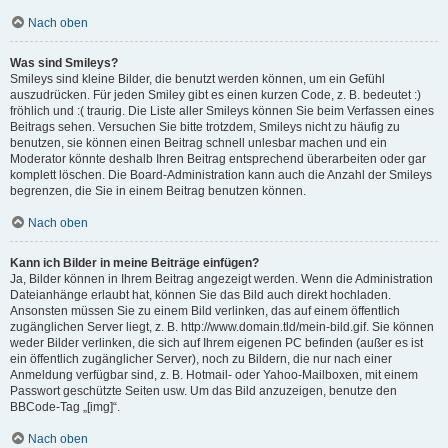
Nach oben
Was sind Smileys?
Smileys sind kleine Bilder, die benutzt werden können, um ein Gefühl
auszudrücken. Für jeden Smiley gibt es einen kurzen Code, z. B. bedeutet :)
fröhlich und :( traurig. Die Liste aller Smileys können Sie beim Verfassen eines
Beitrags sehen. Versuchen Sie bitte trotzdem, Smileys nicht zu häufig zu
benutzen, sie können einen Beitrag schnell unlesbar machen und ein
Moderator könnte deshalb Ihren Beitrag entsprechend überarbeiten oder gar
komplett löschen. Die Board-Administration kann auch die Anzahl der Smileys
begrenzen, die Sie in einem Beitrag benutzen können.
Nach oben
Kann ich Bilder in meine Beiträge einfügen?
Ja, Bilder können in Ihrem Beitrag angezeigt werden. Wenn die Administration
Dateianhänge erlaubt hat, können Sie das Bild auch direkt hochladen.
Ansonsten müssen Sie zu einem Bild verlinken, das auf einem öffentlich
zugänglichen Server liegt, z. B. http://www.domain.tld/mein-bild.gif. Sie können
weder Bilder verlinken, die sich auf Ihrem eigenen PC befinden (außer es ist
ein öffentlich zugänglicher Server), noch zu Bildern, die nur nach einer
Anmeldung verfügbar sind, z. B. Hotmail- oder Yahoo-Mailboxen, mit einem
Passwort geschützte Seiten usw. Um das Bild anzuzeigen, benutze den
BBCode-Tag „[img]“.
Nach oben