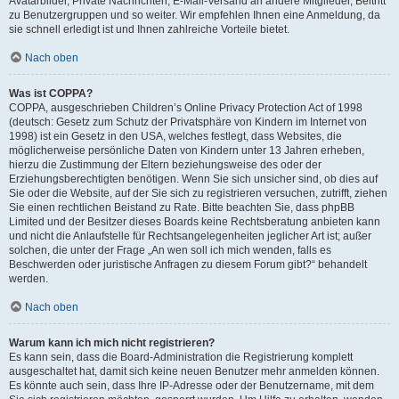
Avatarbilder, Private Nachrichten, E-Mail-Versand an andere Mitglieder, Beitritt
zu Benutzergruppen und so weiter. Wir empfehlen Ihnen eine Anmeldung, da
sie schnell erledigt ist und Ihnen zahlreiche Vorteile bietet.
Nach oben
Was ist COPPA?
COPPA, ausgeschrieben Children’s Online Privacy Protection Act of 1998
(deutsch: Gesetz zum Schutz der Privatsphäre von Kindern im Internet von
1998) ist ein Gesetz in den USA, welches festlegt, dass Websites, die
möglicherweise persönliche Daten von Kindern unter 13 Jahren erheben,
hierzu die Zustimmung der Eltern beziehungsweise des oder der
Erziehungsberechtigten benötigen. Wenn Sie sich unsicher sind, ob dies auf
Sie oder die Website, auf der Sie sich zu registrieren versuchen, zutrifft, ziehen
Sie einen rechtlichen Beistand zu Rate. Bitte beachten Sie, dass phpBB
Limited und der Besitzer dieses Boards keine Rechtsberatung anbieten kann
und nicht die Anlaufstelle für Rechtsangelegenheiten jeglicher Art ist; außer
solchen, die unter der Frage „An wen soll ich mich wenden, falls es
Beschwerden oder juristische Anfragen zu diesem Forum gibt?“ behandelt
werden.
Nach oben
Warum kann ich mich nicht registrieren?
Es kann sein, dass die Board-Administration die Registrierung komplett
ausgeschaltet hat, damit sich keine neuen Benutzer mehr anmelden können.
Es könnte auch sein, dass Ihre IP-Adresse oder der Benutzername, mit dem