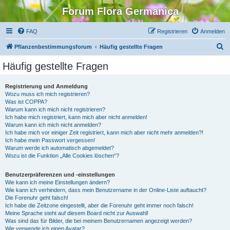
Forum Flora Germanica
FAQ
Registrieren
Anmelden
S
Pflanzenbestimmungsforum
Häufig gestellte Fragen
u
Häufig gestellte Fragen
c
h
Registrierung und Anmeldung
Wozu muss ich mich registrieren?
e
Was ist COPPA?
Warum kann ich mich nicht registrieren?
Ich habe mich registriert, kann mich aber nicht anmelden!
Warum kann ich mich nicht anmelden?
Ich habe mich vor einiger Zeit registriert, kann mich aber nicht mehr anmelden?!
Ich habe mein Passwort vergessen!
Warum werde ich automatisch abgemeldet?
Wozu ist die Funktion „Alle Cookies löschen“?
Benutzerpräferenzen und -einstellungen
Wie kann ich meine Einstellungen ändern?
Wie kann ich verhindern, dass mein Benutzername in der Online-Liste auftaucht?
Die Forenuhr geht falsch!
Ich habe die Zeitzone eingestellt, aber die Forenuhr geht immer noch falsch!
Meine Sprache steht auf diesem Board nicht zur Auswahl!
Was sind das für Bilder, die bei meinem Benutzernamen angezeigt werden?
Wie verwende ich einen Avatar?