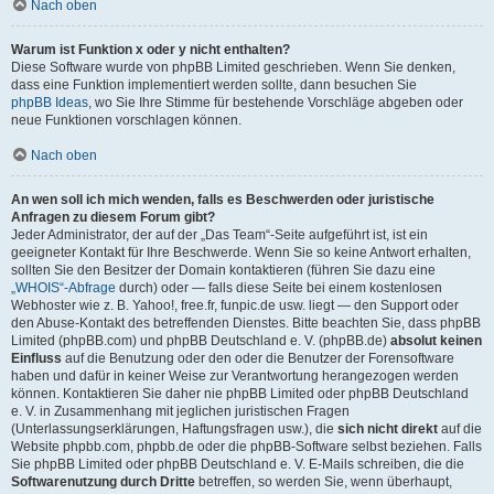
Nach oben
Warum ist Funktion x oder y nicht enthalten?
Diese Software wurde von phpBB Limited geschrieben. Wenn Sie denken,
dass eine Funktion implementiert werden sollte, dann besuchen Sie
phpBB Ideas
, wo Sie Ihre Stimme für bestehende Vorschläge abgeben oder
neue Funktionen vorschlagen können.
Nach oben
An wen soll ich mich wenden, falls es Beschwerden oder juristische
Anfragen zu diesem Forum gibt?
Jeder Administrator, der auf der „Das Team“-Seite aufgeführt ist, ist ein
geeigneter Kontakt für Ihre Beschwerde. Wenn Sie so keine Antwort erhalten,
sollten Sie den Besitzer der Domain kontaktieren (führen Sie dazu eine
„WHOIS“-Abfrage
durch) oder — falls diese Seite bei einem kostenlosen
Webhoster wie z. B. Yahoo!, free.fr, funpic.de usw. liegt — den Support oder
den Abuse-Kontakt des betreffenden Dienstes. Bitte beachten Sie, dass phpBB
Limited (phpBB.com) und phpBB Deutschland e. V. (phpBB.de)
absolut keinen
Einfluss
auf die Benutzung oder den oder die Benutzer der Forensoftware
haben und dafür in keiner Weise zur Verantwortung herangezogen werden
können. Kontaktieren Sie daher nie phpBB Limited oder phpBB Deutschland
e. V. in Zusammenhang mit jeglichen juristischen Fragen
(Unterlassungserklärungen, Haftungsfragen usw.), die
sich nicht direkt
auf die
Website phpbb.com, phpbb.de oder die phpBB-Software selbst beziehen. Falls
Sie phpBB Limited oder phpBB Deutschland e. V. E-Mails schreiben, die die
Softwarenutzung durch Dritte
betreffen, so werden Sie, wenn überhaupt,