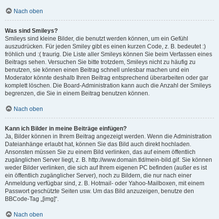
Nach oben
Was sind Smileys?
Smileys sind kleine Bilder, die benutzt werden können, um ein Gefühl
auszudrücken. Für jeden Smiley gibt es einen kurzen Code, z. B. bedeutet :)
fröhlich und :( traurig. Die Liste aller Smileys können Sie beim Verfassen eines
Beitrags sehen. Versuchen Sie bitte trotzdem, Smileys nicht zu häufig zu
benutzen, sie können einen Beitrag schnell unlesbar machen und ein
Moderator könnte deshalb Ihren Beitrag entsprechend überarbeiten oder gar
komplett löschen. Die Board-Administration kann auch die Anzahl der Smileys
begrenzen, die Sie in einem Beitrag benutzen können.
Nach oben
Kann ich Bilder in meine Beiträge einfügen?
Ja, Bilder können in Ihrem Beitrag angezeigt werden. Wenn die Administration
Dateianhänge erlaubt hat, können Sie das Bild auch direkt hochladen.
Ansonsten müssen Sie zu einem Bild verlinken, das auf einem öffentlich
zugänglichen Server liegt, z. B. http://www.domain.tld/mein-bild.gif. Sie können
weder Bilder verlinken, die sich auf Ihrem eigenen PC befinden (außer es ist
ein öffentlich zugänglicher Server), noch zu Bildern, die nur nach einer
Anmeldung verfügbar sind, z. B. Hotmail- oder Yahoo-Mailboxen, mit einem
Passwort geschützte Seiten usw. Um das Bild anzuzeigen, benutze den
BBCode-Tag „[img]“.
Nach oben