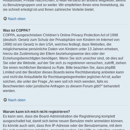
Avatarbilder, Private Nachrichten, E-Mail-Versand an andere Mitglieder, Beitritt
zu Benutzergruppen und so weiter. Wir empfehlen Ihnen eine Anmeldung, da
sie schnell erledigt ist und Ihnen zahlreiche Vorteile bietet.
Nach oben
Was ist COPPA?
COPPA, ausgeschrieben Children’s Online Privacy Protection Act of 1998
(deutsch: Gesetz zum Schutz der Privatsphäre von Kindern im Internet von
1998) ist ein Gesetz in den USA, welches festlegt, dass Websites, die
möglicherweise persönliche Daten von Kindern unter 13 Jahren erheben,
hierzu die Zustimmung der Eltern beziehungsweise des oder der
Erziehungsberechtigten benötigen. Wenn Sie sich unsicher sind, ob dies auf
Sie oder die Website, auf der Sie sich zu registrieren versuchen, zutrifft, ziehen
Sie einen rechtlichen Beistand zu Rate. Bitte beachten Sie, dass phpBB
Limited und der Besitzer dieses Boards keine Rechtsberatung anbieten kann
und nicht die Anlaufstelle für Rechtsangelegenheiten jeglicher Art ist; außer
solchen, die unter der Frage „An wen soll ich mich wenden, falls es
Beschwerden oder juristische Anfragen zu diesem Forum gibt?“ behandelt
werden.
Nach oben
Warum kann ich mich nicht registrieren?
Es kann sein, dass die Board-Administration die Registrierung komplett
ausgeschaltet hat, damit sich keine neuen Benutzer mehr anmelden können.
Es könnte auch sein, dass Ihre IP-Adresse oder der Benutzername, mit dem