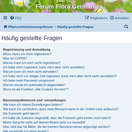
Forum Flora Germanica
FAQ
Registrieren
Anmelden
S
Pflanzenbestimmungsforum
Häufig gestellte Fragen
u
Häufig gestellte Fragen
c
h
Registrierung und Anmeldung
Wozu muss ich mich registrieren?
e
Was ist COPPA?
Warum kann ich mich nicht registrieren?
Ich habe mich registriert, kann mich aber nicht anmelden!
Warum kann ich mich nicht anmelden?
Ich habe mich vor einiger Zeit registriert, kann mich aber nicht mehr anmelden?!
Ich habe mein Passwort vergessen!
Warum werde ich automatisch abgemeldet?
Wozu ist die Funktion „Alle Cookies löschen“?
Benutzerpräferenzen und -einstellungen
Wie kann ich meine Einstellungen ändern?
Wie kann ich verhindern, dass mein Benutzername in der Online-Liste auftaucht?
Die Forenuhr geht falsch!
Ich habe die Zeitzone eingestellt, aber die Forenuhr geht immer noch falsch!
Meine Sprache steht auf diesem Board nicht zur Auswahl!
Was sind das für Bilder, die bei meinem Benutzernamen angezeigt werden?
Wie verwende ich einen Avatar?