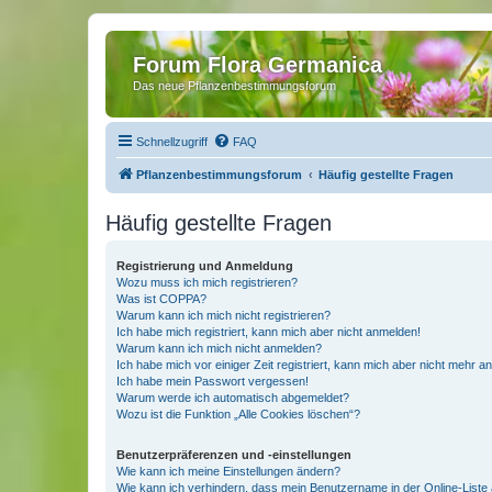
Forum Flora Germanica
Das neue Pflanzenbestimmungsforum
Schnellzugriff
FAQ
Pflanzenbestimmungsforum
Häufig gestellte Fragen
Häufig gestellte Fragen
Registrierung und Anmeldung
Wozu muss ich mich registrieren?
Was ist COPPA?
Warum kann ich mich nicht registrieren?
Ich habe mich registriert, kann mich aber nicht anmelden!
Warum kann ich mich nicht anmelden?
Ich habe mich vor einiger Zeit registriert, kann mich aber nicht mehr 
Ich habe mein Passwort vergessen!
Warum werde ich automatisch abgemeldet?
Wozu ist die Funktion „Alle Cookies löschen“?
Benutzerpräferenzen und -einstellungen
Wie kann ich meine Einstellungen ändern?
Wie kann ich verhindern, dass mein Benutzername in der Online-Liste 