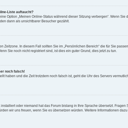
ine-Liste auftaucht?
 eine Option „Meinen Online-Status während dieser Sitzung verbergen“. Wenn Sie d
rden dann als unsichtbarer Besucher gezählt.
n Zeitzone. In diesem Fall sollten Sie im „Persönlichen Bereich“ die für Sie passend
 Sie noch nicht registriert sind, ist dies ein guter Grund, dies jetzt zu tun.
mer noch falsch!
ellt haben und die Zeit trotzdem noch falsch ist, geht die Uhr des Servers vermutlic
 installiert oder niemand hat das Forum bislang in Ihre Sprache übersetzt. Fragen 
t, würden wir uns freuen, wenn Sie es übersetzen würden. Weitere Informationen da