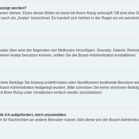
gezeigt werden?
men stehen. Eines dieser Bilder ist meist mit Ihrem Rang verknüpft: Oft sind dies S
auch als „Avatar“ bezeichnet. Es handelt sich hierbei in der Regel um ein persönl
 Avatar über eine der folgenden vier Methoden hinzufügen: Gravatar, Galerie, Rem
inen Avatar benutzen können, sollten Sie die Board-Administration kontaktieren.
iele Beiträge Sie bislang erstellt haben oder identifizieren bestimmte Benutzer
 Board-Administration festgelegt wurden. Bitte schreiben Sie keine sinnlosen Beit
wird Ihren Rang unter Umständen einfach wieder zurücksetzen.
rde ich aufgefordert, mich anzumelden.
ion für Nachrichten an andere Benutzer nutzen, falls diese von der Board-Administ