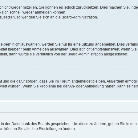
rt nicht wieder mitteilen, Sie können es jedoch zurücksetzen. Dies machen Sie, in
e sich schnell wieder anmelden können.
ckzusetzen, so wenden Sie sich an die Board-Administration.
ben“ nicht auswählen, werden Sie nur für eine Sitzung angemeldet. Dies verhinde
et bleiben“ beim Anmelden auswählen. Dies ist nicht empfehlenswert, wenn Sie s
steht, dann wurde sie vermutlich von der Board-Administration ausgeschaltet.
 hat und die dafür sorgen, dass Sie im Forum angemeldet bleiben. Außerdem ermögl
ktiviert wurden. Wenn Sie Probleme bei der An- oder Abmeldung haben, kann es hel
en in der Datenbank des Boards gespeichert. Um diese zu ändern, gehen Sie in den 
rt können Sie alle Ihre Einstellungen ändern.