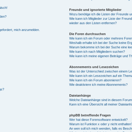
alsch!
Freunde und ignorierte Mitglieder
Wozu benötige ich die Listen der Freunde un
rden?
Wie kann ich Mitglieder zur Liste der Freund
wieder aus den Listen entfernen?
fgefordert, mich anzumelden.
Die Foren durchsuchen
Wie kann ich ein Forum oder mehrere For
Weshalb erhalte ich bei der Suche keine Er
Warum bekomme ich bei der Suche eine lee
Wie kann ich nach Mitgliedern suchen?
Wie kann ich meine eigenen Beiträge und T
Abonnements und Lesezeichen
Was ist der Unterschied zwischen einem L
Wie kann ich ein Lesezeichen auf ein Them
Wie kann ich ein Forum abonnieren?
Wie deaktiviere ich meine Abonnements?
gs?
Dateianhänge
Welche Dateianhänge sind in diesem Forum
Kann ich eine Übersicht all meiner Dateian
phpBB betreffende Fragen
Wer hat diese Forensoftware entwickelt?
Warum ist Funktion x oder y nicht enthalten
An wen soll ich mich wenden, falls es Besc