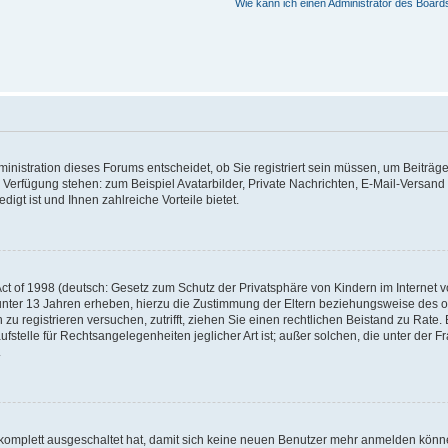
Wie kann ich einen Administrator des Board
nistration dieses Forums entscheidet, ob Sie registriert sein müssen, um Beiträge z
ur Verfügung stehen: zum Beispiel Avatarbilder, Private Nachrichten, E-Mail-Versand
igt ist und Ihnen zahlreiche Vorteile bietet.
t of 1998 (deutsch: Gesetz zum Schutz der Privatsphäre von Kindern im Internet vo
unter 13 Jahren erheben, hierzu die Zustimmung der Eltern beziehungsweise des o
h zu registrieren versuchen, zutrifft, ziehen Sie einen rechtlichen Beistand zu Rat
stelle für Rechtsangelegenheiten jeglicher Art ist; außer solchen, die unter der 
.
 komplett ausgeschaltet hat, damit sich keine neuen Benutzer mehr anmelden könne