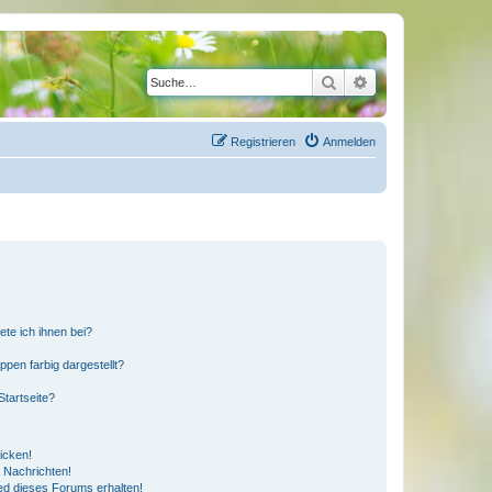
Suche
Erweiterte Suche
Registrieren
Anmelden
ete ich ihnen bei?
en farbig dargestellt?
tartseite?
icken!
 Nachrichten!
ed dieses Forums erhalten!