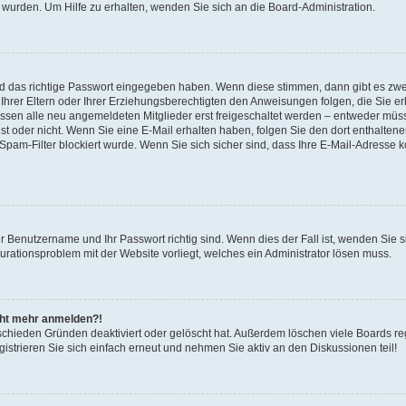
 wurden. Um Hilfe zu erhalten, wenden Sie sich an die Board-Administration.
nd das richtige Passwort eingegeben haben. Wenn diese stimmen, dann gibt es zw
Ihrer Eltern oder Ihrer Erziehungsberechtigten den Anweisungen folgen, die Sie erh
üssen alle neu angemeldeten Mitglieder erst freigeschaltet werden – entweder müsse
 ist oder nicht. Wenn Sie eine E-Mail erhalten haben, folgen Sie den dort enthalte
pam-Filter blockiert wurde. Wenn Sie sich sicher sind, dass Ihre E-Mail-Adresse 
hr Benutzername und Ihr Passwort richtig sind. Wenn dies der Fall ist, wenden Sie
gurationsproblem mit der Website vorliegt, welches ein Administrator lösen muss.
icht mehr anmelden?!
schieden Gründen deaktiviert oder gelöscht hat. Außerdem löschen viele Boards reg
strieren Sie sich einfach erneut und nehmen Sie aktiv an den Diskussionen teil!