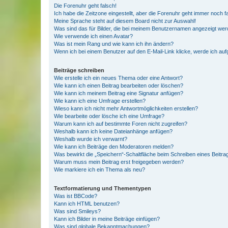
Die Forenuhr geht falsch!
Ich habe die Zeitzone eingestellt, aber die Forenuhr geht immer noch f
Meine Sprache steht auf diesem Board nicht zur Auswahl!
Was sind das für Bilder, die bei meinem Benutzernamen angezeigt we
Wie verwende ich einen Avatar?
Was ist mein Rang und wie kann ich ihn ändern?
Wenn ich bei einem Benutzer auf den E-Mail-Link klicke, werde ich au
Beiträge schreiben
Wie erstelle ich ein neues Thema oder eine Antwort?
Wie kann ich einen Beitrag bearbeiten oder löschen?
Wie kann ich meinem Beitrag eine Signatur anfügen?
Wie kann ich eine Umfrage erstellen?
Wieso kann ich nicht mehr Antwortmöglichkeiten erstellen?
Wie bearbeite oder lösche ich eine Umfrage?
Warum kann ich auf bestimmte Foren nicht zugreifen?
Weshalb kann ich keine Dateianhänge anfügen?
Weshalb wurde ich verwarnt?
Wie kann ich Beiträge den Moderatoren melden?
Was bewirkt die „Speichern“-Schaltfläche beim Schreiben eines Beitra
Warum muss mein Beitrag erst freigegeben werden?
Wie markiere ich ein Thema als neu?
Textformatierung und Thementypen
Was ist BBCode?
Kann ich HTML benutzen?
Was sind Smileys?
Kann ich Bilder in meine Beiträge einfügen?
Was sind globale Bekanntmachungen?