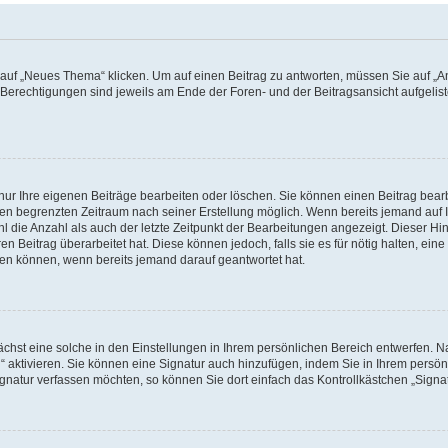
f „Neues Thema“ klicken. Um auf einen Beitrag zu antworten, müssen Sie auf „Ant
e Berechtigungen sind jeweils am Ende der Foren- und der Beitragsansicht aufgeliste
nur Ihre eigenen Beiträge bearbeiten oder löschen. Sie können einen Beitrag bear
nen begrenzten Zeitraum nach seiner Erstellung möglich. Wenn bereits jemand auf Ih
 die Anzahl als auch der letzte Zeitpunkt der Bearbeitungen angezeigt. Dieser Hi
 Beitrag überarbeitet hat. Diese können jedoch, falls sie es für nötig halten, eine 
hen können, wenn bereits jemand darauf geantwortet hat.
hst eine solche in den Einstellungen in Ihrem persönlichen Bereich entwerfen. Na
 aktivieren. Sie können eine Signatur auch hinzufügen, indem Sie in Ihrem persö
gnatur verfassen möchten, so können Sie dort einfach das Kontrollkästchen „Signa