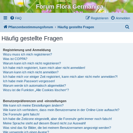
Forum Flora Germanica
FAQ
Registrieren
Anmelden
S
Pflanzenbestimmungsforum
Häufig gestellte Fragen
u
Häufig gestellte Fragen
c
h
Registrierung und Anmeldung
Wozu muss ich mich registrieren?
e
Was ist COPPA?
Warum kann ich mich nicht registrieren?
Ich habe mich registriert, kann mich aber nicht anmelden!
Warum kann ich mich nicht anmelden?
Ich habe mich vor einiger Zeit registriert, kann mich aber nicht mehr anmelden?!
Ich habe mein Passwort vergessen!
Warum werde ich automatisch abgemeldet?
Wozu ist die Funktion „Alle Cookies löschen“?
Benutzerpräferenzen und -einstellungen
Wie kann ich meine Einstellungen ändern?
Wie kann ich verhindern, dass mein Benutzername in der Online-Liste auftaucht?
Die Forenuhr geht falsch!
Ich habe die Zeitzone eingestellt, aber die Forenuhr geht immer noch falsch!
Meine Sprache steht auf diesem Board nicht zur Auswahl!
Was sind das für Bilder, die bei meinem Benutzernamen angezeigt werden?
Wie verwende ich einen Avatar?