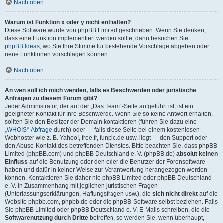
Nach oben
Warum ist Funktion x oder y nicht enthalten?
Diese Software wurde von phpBB Limited geschrieben. Wenn Sie denken,
dass eine Funktion implementiert werden sollte, dann besuchen Sie
phpBB Ideas
, wo Sie Ihre Stimme für bestehende Vorschläge abgeben oder
neue Funktionen vorschlagen können.
Nach oben
An wen soll ich mich wenden, falls es Beschwerden oder juristische
Anfragen zu diesem Forum gibt?
Jeder Administrator, der auf der „Das Team“-Seite aufgeführt ist, ist ein
geeigneter Kontakt für Ihre Beschwerde. Wenn Sie so keine Antwort erhalten,
sollten Sie den Besitzer der Domain kontaktieren (führen Sie dazu eine
„WHOIS“-Abfrage
durch) oder — falls diese Seite bei einem kostenlosen
Webhoster wie z. B. Yahoo!, free.fr, funpic.de usw. liegt — den Support oder
den Abuse-Kontakt des betreffenden Dienstes. Bitte beachten Sie, dass phpBB
Limited (phpBB.com) und phpBB Deutschland e. V. (phpBB.de)
absolut keinen
Einfluss
auf die Benutzung oder den oder die Benutzer der Forensoftware
haben und dafür in keiner Weise zur Verantwortung herangezogen werden
können. Kontaktieren Sie daher nie phpBB Limited oder phpBB Deutschland
e. V. in Zusammenhang mit jeglichen juristischen Fragen
(Unterlassungserklärungen, Haftungsfragen usw.), die
sich nicht direkt
auf die
Website phpbb.com, phpbb.de oder die phpBB-Software selbst beziehen. Falls
Sie phpBB Limited oder phpBB Deutschland e. V. E-Mails schreiben, die die
Softwarenutzung durch Dritte
betreffen, so werden Sie, wenn überhaupt,