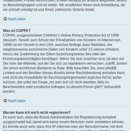
Avatarbilder, Private Nachrichten, E-Mail-Versand an andere Mitglieder, Beitritt
zu Benutzergruppen und so weiter. Wir empfehlen Ihnen eine Anmeldung, da
sie schnell erledigt ist und Ihnen zahlreiche Vorteile bietet.
Nach oben
Was ist COPPA?
COPPA, ausgeschrieben Children’s Online Privacy Protection Act of 1998
(deutsch: Gesetz zum Schutz der Privatsphäre von Kindern im Internet von
1998) ist ein Gesetz in den USA, welches festlegt, dass Websites, die
möglicherweise persönliche Daten von Kindern unter 13 Jahren erheben,
hierzu die Zustimmung der Eltern beziehungsweise des oder der
Erziehungsberechtigten benötigen. Wenn Sie sich unsicher sind, ob dies auf
Sie oder die Website, auf der Sie sich zu registrieren versuchen, zutrifft, ziehen
Sie einen rechtlichen Beistand zu Rate. Bitte beachten Sie, dass phpBB
Limited und der Besitzer dieses Boards keine Rechtsberatung anbieten kann
und nicht die Anlaufstelle für Rechtsangelegenheiten jeglicher Art ist; außer
solchen, die unter der Frage „An wen soll ich mich wenden, falls es
Beschwerden oder juristische Anfragen zu diesem Forum gibt?“ behandelt
werden.
Nach oben
Warum kann ich mich nicht registrieren?
Es kann sein, dass die Board-Administration die Registrierung komplett
ausgeschaltet hat, damit sich keine neuen Benutzer mehr anmelden können.
Es könnte auch sein, dass Ihre IP-Adresse oder der Benutzername, mit dem