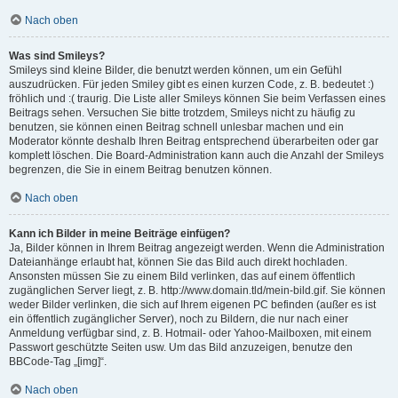
Nach oben
Was sind Smileys?
Smileys sind kleine Bilder, die benutzt werden können, um ein Gefühl
auszudrücken. Für jeden Smiley gibt es einen kurzen Code, z. B. bedeutet :)
fröhlich und :( traurig. Die Liste aller Smileys können Sie beim Verfassen eines
Beitrags sehen. Versuchen Sie bitte trotzdem, Smileys nicht zu häufig zu
benutzen, sie können einen Beitrag schnell unlesbar machen und ein
Moderator könnte deshalb Ihren Beitrag entsprechend überarbeiten oder gar
komplett löschen. Die Board-Administration kann auch die Anzahl der Smileys
begrenzen, die Sie in einem Beitrag benutzen können.
Nach oben
Kann ich Bilder in meine Beiträge einfügen?
Ja, Bilder können in Ihrem Beitrag angezeigt werden. Wenn die Administration
Dateianhänge erlaubt hat, können Sie das Bild auch direkt hochladen.
Ansonsten müssen Sie zu einem Bild verlinken, das auf einem öffentlich
zugänglichen Server liegt, z. B. http://www.domain.tld/mein-bild.gif. Sie können
weder Bilder verlinken, die sich auf Ihrem eigenen PC befinden (außer es ist
ein öffentlich zugänglicher Server), noch zu Bildern, die nur nach einer
Anmeldung verfügbar sind, z. B. Hotmail- oder Yahoo-Mailboxen, mit einem
Passwort geschützte Seiten usw. Um das Bild anzuzeigen, benutze den
BBCode-Tag „[img]“.
Nach oben