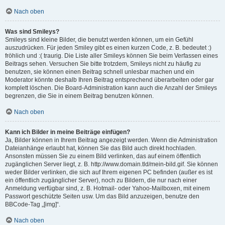
Nach oben
Was sind Smileys?
Smileys sind kleine Bilder, die benutzt werden können, um ein Gefühl
auszudrücken. Für jeden Smiley gibt es einen kurzen Code, z. B. bedeutet :)
fröhlich und :( traurig. Die Liste aller Smileys können Sie beim Verfassen eines
Beitrags sehen. Versuchen Sie bitte trotzdem, Smileys nicht zu häufig zu
benutzen, sie können einen Beitrag schnell unlesbar machen und ein
Moderator könnte deshalb Ihren Beitrag entsprechend überarbeiten oder gar
komplett löschen. Die Board-Administration kann auch die Anzahl der Smileys
begrenzen, die Sie in einem Beitrag benutzen können.
Nach oben
Kann ich Bilder in meine Beiträge einfügen?
Ja, Bilder können in Ihrem Beitrag angezeigt werden. Wenn die Administration
Dateianhänge erlaubt hat, können Sie das Bild auch direkt hochladen.
Ansonsten müssen Sie zu einem Bild verlinken, das auf einem öffentlich
zugänglichen Server liegt, z. B. http://www.domain.tld/mein-bild.gif. Sie können
weder Bilder verlinken, die sich auf Ihrem eigenen PC befinden (außer es ist
ein öffentlich zugänglicher Server), noch zu Bildern, die nur nach einer
Anmeldung verfügbar sind, z. B. Hotmail- oder Yahoo-Mailboxen, mit einem
Passwort geschützte Seiten usw. Um das Bild anzuzeigen, benutze den
BBCode-Tag „[img]“.
Nach oben