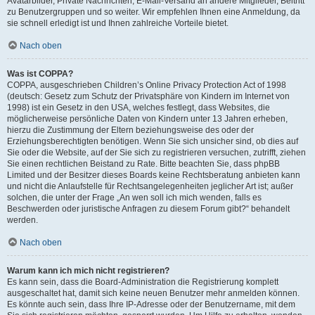
Avatarbilder, Private Nachrichten, E-Mail-Versand an andere Mitglieder, Beitritt
zu Benutzergruppen und so weiter. Wir empfehlen Ihnen eine Anmeldung, da
sie schnell erledigt ist und Ihnen zahlreiche Vorteile bietet.
Nach oben
Was ist COPPA?
COPPA, ausgeschrieben Children’s Online Privacy Protection Act of 1998
(deutsch: Gesetz zum Schutz der Privatsphäre von Kindern im Internet von
1998) ist ein Gesetz in den USA, welches festlegt, dass Websites, die
möglicherweise persönliche Daten von Kindern unter 13 Jahren erheben,
hierzu die Zustimmung der Eltern beziehungsweise des oder der
Erziehungsberechtigten benötigen. Wenn Sie sich unsicher sind, ob dies auf
Sie oder die Website, auf der Sie sich zu registrieren versuchen, zutrifft, ziehen
Sie einen rechtlichen Beistand zu Rate. Bitte beachten Sie, dass phpBB
Limited und der Besitzer dieses Boards keine Rechtsberatung anbieten kann
und nicht die Anlaufstelle für Rechtsangelegenheiten jeglicher Art ist; außer
solchen, die unter der Frage „An wen soll ich mich wenden, falls es
Beschwerden oder juristische Anfragen zu diesem Forum gibt?“ behandelt
werden.
Nach oben
Warum kann ich mich nicht registrieren?
Es kann sein, dass die Board-Administration die Registrierung komplett
ausgeschaltet hat, damit sich keine neuen Benutzer mehr anmelden können.
Es könnte auch sein, dass Ihre IP-Adresse oder der Benutzername, mit dem