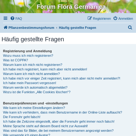
Forum Flora Germanica
FAQ
Registrieren
Anmelden
S
Pflanzenbestimmungsforum
Häufig gestellte Fragen
u
Häufig gestellte Fragen
c
h
Registrierung und Anmeldung
Wozu muss ich mich registrieren?
e
Was ist COPPA?
Warum kann ich mich nicht registrieren?
Ich habe mich registriert, kann mich aber nicht anmelden!
Warum kann ich mich nicht anmelden?
Ich habe mich vor einiger Zeit registriert, kann mich aber nicht mehr anmelden?!
Ich habe mein Passwort vergessen!
Warum werde ich automatisch abgemeldet?
Wozu ist die Funktion „Alle Cookies löschen“?
Benutzerpräferenzen und -einstellungen
Wie kann ich meine Einstellungen ändern?
Wie kann ich verhindern, dass mein Benutzername in der Online-Liste auftaucht?
Die Forenuhr geht falsch!
Ich habe die Zeitzone eingestellt, aber die Forenuhr geht immer noch falsch!
Meine Sprache steht auf diesem Board nicht zur Auswahl!
Was sind das für Bilder, die bei meinem Benutzernamen angezeigt werden?
Wie verwende ich einen Avatar?