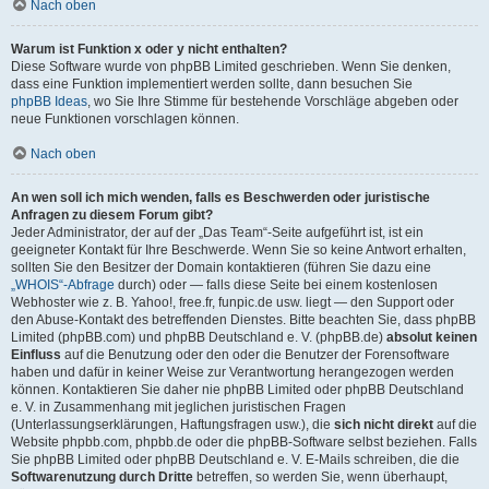
Nach oben
Warum ist Funktion x oder y nicht enthalten?
Diese Software wurde von phpBB Limited geschrieben. Wenn Sie denken,
dass eine Funktion implementiert werden sollte, dann besuchen Sie
phpBB Ideas
, wo Sie Ihre Stimme für bestehende Vorschläge abgeben oder
neue Funktionen vorschlagen können.
Nach oben
An wen soll ich mich wenden, falls es Beschwerden oder juristische
Anfragen zu diesem Forum gibt?
Jeder Administrator, der auf der „Das Team“-Seite aufgeführt ist, ist ein
geeigneter Kontakt für Ihre Beschwerde. Wenn Sie so keine Antwort erhalten,
sollten Sie den Besitzer der Domain kontaktieren (führen Sie dazu eine
„WHOIS“-Abfrage
durch) oder — falls diese Seite bei einem kostenlosen
Webhoster wie z. B. Yahoo!, free.fr, funpic.de usw. liegt — den Support oder
den Abuse-Kontakt des betreffenden Dienstes. Bitte beachten Sie, dass phpBB
Limited (phpBB.com) und phpBB Deutschland e. V. (phpBB.de)
absolut keinen
Einfluss
auf die Benutzung oder den oder die Benutzer der Forensoftware
haben und dafür in keiner Weise zur Verantwortung herangezogen werden
können. Kontaktieren Sie daher nie phpBB Limited oder phpBB Deutschland
e. V. in Zusammenhang mit jeglichen juristischen Fragen
(Unterlassungserklärungen, Haftungsfragen usw.), die
sich nicht direkt
auf die
Website phpbb.com, phpbb.de oder die phpBB-Software selbst beziehen. Falls
Sie phpBB Limited oder phpBB Deutschland e. V. E-Mails schreiben, die die
Softwarenutzung durch Dritte
betreffen, so werden Sie, wenn überhaupt,