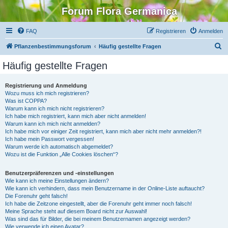
Forum Flora Germanica
FAQ
Registrieren
Anmelden
S
Pflanzenbestimmungsforum
Häufig gestellte Fragen
u
Häufig gestellte Fragen
c
h
Registrierung und Anmeldung
Wozu muss ich mich registrieren?
e
Was ist COPPA?
Warum kann ich mich nicht registrieren?
Ich habe mich registriert, kann mich aber nicht anmelden!
Warum kann ich mich nicht anmelden?
Ich habe mich vor einiger Zeit registriert, kann mich aber nicht mehr anmelden?!
Ich habe mein Passwort vergessen!
Warum werde ich automatisch abgemeldet?
Wozu ist die Funktion „Alle Cookies löschen“?
Benutzerpräferenzen und -einstellungen
Wie kann ich meine Einstellungen ändern?
Wie kann ich verhindern, dass mein Benutzername in der Online-Liste auftaucht?
Die Forenuhr geht falsch!
Ich habe die Zeitzone eingestellt, aber die Forenuhr geht immer noch falsch!
Meine Sprache steht auf diesem Board nicht zur Auswahl!
Was sind das für Bilder, die bei meinem Benutzernamen angezeigt werden?
Wie verwende ich einen Avatar?