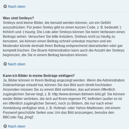
Nach oben
Was sind Smileys?
Smileys sind kleine Bilder, die benutzt werden können, um ein Gefühl
auszudrücken. Für jeden Smiley gibt es einen kurzen Code, z. B. bedeutet :)
fröhlich und :( traurig. Die Liste aller Smileys können Sie beim Verfassen eines
Beitrags sehen. Versuchen Sie bitte trotzdem, Smileys nicht zu häufig zu
benutzen, sie können einen Beitrag schnell unlesbar machen und ein
Moderator könnte deshalb Ihren Beitrag entsprechend überarbeiten oder gar
komplett löschen. Die Board-Administration kann auch die Anzahl der Smileys
begrenzen, die Sie in einem Beitrag benutzen können.
Nach oben
Kann ich Bilder in meine Beiträge einfügen?
Ja, Bilder können in Ihrem Beitrag angezeigt werden. Wenn die Administration
Dateianhänge erlaubt hat, können Sie das Bild auch direkt hochladen.
Ansonsten müssen Sie zu einem Bild verlinken, das auf einem öffentlich
zugänglichen Server liegt, z. B. http://www.domain.tld/mein-bild.gif. Sie können
weder Bilder verlinken, die sich auf Ihrem eigenen PC befinden (außer es ist
ein öffentlich zugänglicher Server), noch zu Bildern, die nur nach einer
Anmeldung verfügbar sind, z. B. Hotmail- oder Yahoo-Mailboxen, mit einem
Passwort geschützte Seiten usw. Um das Bild anzuzeigen, benutze den
BBCode-Tag „[img]“.
Nach oben