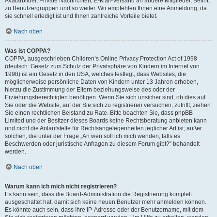
Avatarbilder, Private Nachrichten, E-Mail-Versand an andere Mitglieder, Beitritt
zu Benutzergruppen und so weiter. Wir empfehlen Ihnen eine Anmeldung, da
sie schnell erledigt ist und Ihnen zahlreiche Vorteile bietet.
Nach oben
Was ist COPPA?
COPPA, ausgeschrieben Children’s Online Privacy Protection Act of 1998
(deutsch: Gesetz zum Schutz der Privatsphäre von Kindern im Internet von
1998) ist ein Gesetz in den USA, welches festlegt, dass Websites, die
möglicherweise persönliche Daten von Kindern unter 13 Jahren erheben,
hierzu die Zustimmung der Eltern beziehungsweise des oder der
Erziehungsberechtigten benötigen. Wenn Sie sich unsicher sind, ob dies auf
Sie oder die Website, auf der Sie sich zu registrieren versuchen, zutrifft, ziehen
Sie einen rechtlichen Beistand zu Rate. Bitte beachten Sie, dass phpBB
Limited und der Besitzer dieses Boards keine Rechtsberatung anbieten kann
und nicht die Anlaufstelle für Rechtsangelegenheiten jeglicher Art ist; außer
solchen, die unter der Frage „An wen soll ich mich wenden, falls es
Beschwerden oder juristische Anfragen zu diesem Forum gibt?“ behandelt
werden.
Nach oben
Warum kann ich mich nicht registrieren?
Es kann sein, dass die Board-Administration die Registrierung komplett
ausgeschaltet hat, damit sich keine neuen Benutzer mehr anmelden können.
Es könnte auch sein, dass Ihre IP-Adresse oder der Benutzername, mit dem