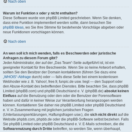
Nach oben
Warum ist Funktion x oder y nicht enthalten?
Diese Software wurde von phpBB Limited geschrieben. Wenn Sie denken,
dass eine Funktion implementiert werden sollte, dann besuchen Sie
phpBB Ideas
, wo Sie Ihre Stimme für bestehende Vorschläge abgeben oder
neue Funktionen vorschlagen können.
Nach oben
An wen soll ich mich wenden, falls es Beschwerden oder juristische
Anfragen zu diesem Forum gibt?
Jeder Administrator, der auf der „Das Team“-Seite aufgeführt ist, ist ein
geeigneter Kontakt für Ihre Beschwerde. Wenn Sie so keine Antwort erhalten,
sollten Sie den Besitzer der Domain kontaktieren (führen Sie dazu eine
„WHOIS“-Abfrage
durch) oder — falls diese Seite bei einem kostenlosen
Webhoster wie z. B. Yahoo!, free.fr, funpic.de usw. liegt — den Support oder
den Abuse-Kontakt des betreffenden Dienstes. Bitte beachten Sie, dass phpBB
Limited (phpBB.com) und phpBB Deutschland e. V. (phpBB.de)
absolut keinen
Einfluss
auf die Benutzung oder den oder die Benutzer der Forensoftware
haben und dafür in keiner Weise zur Verantwortung herangezogen werden
können. Kontaktieren Sie daher nie phpBB Limited oder phpBB Deutschland
e. V. in Zusammenhang mit jeglichen juristischen Fragen
(Unterlassungserklärungen, Haftungsfragen usw.), die
sich nicht direkt
auf die
Website phpbb.com, phpbb.de oder die phpBB-Software selbst beziehen. Falls
Sie phpBB Limited oder phpBB Deutschland e. V. E-Mails schreiben, die die
Softwarenutzung durch Dritte
betreffen, so werden Sie, wenn überhaupt,