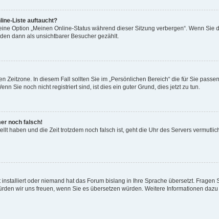
ine-Liste auftaucht?
 eine Option „Meinen Online-Status während dieser Sitzung verbergen“. Wenn Sie d
rden dann als unsichtbarer Besucher gezählt.
n Zeitzone. In diesem Fall sollten Sie im „Persönlichen Bereich“ die für Sie passend
 Sie noch nicht registriert sind, ist dies ein guter Grund, dies jetzt zu tun.
mer noch falsch!
ellt haben und die Zeit trotzdem noch falsch ist, geht die Uhr des Servers vermutlic
 installiert oder niemand hat das Forum bislang in Ihre Sprache übersetzt. Fragen 
t, würden wir uns freuen, wenn Sie es übersetzen würden. Weitere Informationen da