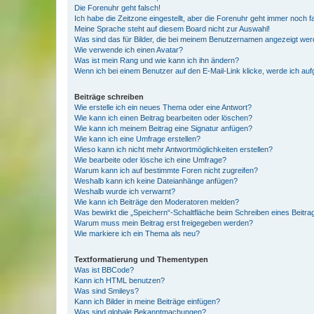
Die Forenuhr geht falsch!
Ich habe die Zeitzone eingestellt, aber die Forenuhr geht immer noch f
Meine Sprache steht auf diesem Board nicht zur Auswahl!
Was sind das für Bilder, die bei meinem Benutzernamen angezeigt we
Wie verwende ich einen Avatar?
Was ist mein Rang und wie kann ich ihn ändern?
Wenn ich bei einem Benutzer auf den E-Mail-Link klicke, werde ich au
Beiträge schreiben
Wie erstelle ich ein neues Thema oder eine Antwort?
Wie kann ich einen Beitrag bearbeiten oder löschen?
Wie kann ich meinem Beitrag eine Signatur anfügen?
Wie kann ich eine Umfrage erstellen?
Wieso kann ich nicht mehr Antwortmöglichkeiten erstellen?
Wie bearbeite oder lösche ich eine Umfrage?
Warum kann ich auf bestimmte Foren nicht zugreifen?
Weshalb kann ich keine Dateianhänge anfügen?
Weshalb wurde ich verwarnt?
Wie kann ich Beiträge den Moderatoren melden?
Was bewirkt die „Speichern“-Schaltfläche beim Schreiben eines Beitra
Warum muss mein Beitrag erst freigegeben werden?
Wie markiere ich ein Thema als neu?
Textformatierung und Thementypen
Was ist BBCode?
Kann ich HTML benutzen?
Was sind Smileys?
Kann ich Bilder in meine Beiträge einfügen?
Was sind globale Bekanntmachungen?