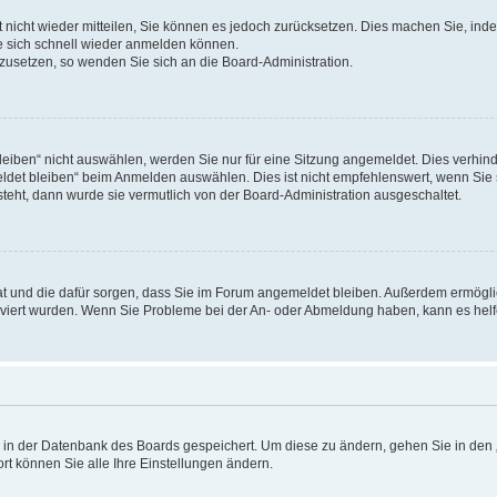
rt nicht wieder mitteilen, Sie können es jedoch zurücksetzen. Dies machen Sie, in
e sich schnell wieder anmelden können.
ckzusetzen, so wenden Sie sich an die Board-Administration.
ben“ nicht auswählen, werden Sie nur für eine Sitzung angemeldet. Dies verhinde
et bleiben“ beim Anmelden auswählen. Dies ist nicht empfehlenswert, wenn Sie s
steht, dann wurde sie vermutlich von der Board-Administration ausgeschaltet.
 hat und die dafür sorgen, dass Sie im Forum angemeldet bleiben. Außerdem ermögl
ktiviert wurden. Wenn Sie Probleme bei der An- oder Abmeldung haben, kann es hel
en in der Datenbank des Boards gespeichert. Um diese zu ändern, gehen Sie in den 
rt können Sie alle Ihre Einstellungen ändern.