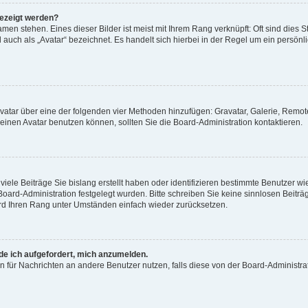
gezeigt werden?
men stehen. Eines dieser Bilder ist meist mit Ihrem Rang verknüpft: Oft sind dies S
auch als „Avatar“ bezeichnet. Es handelt sich hierbei in der Regel um ein persönl
 Avatar über eine der folgenden vier Methoden hinzufügen: Gravatar, Galerie, Rem
inen Avatar benutzen können, sollten Sie die Board-Administration kontaktieren.
iele Beiträge Sie bislang erstellt haben oder identifizieren bestimmte Benutzer
 Board-Administration festgelegt wurden. Bitte schreiben Sie keine sinnlosen Beit
wird Ihren Rang unter Umständen einfach wieder zurücksetzen.
rde ich aufgefordert, mich anzumelden.
ion für Nachrichten an andere Benutzer nutzen, falls diese von der Board-Administ