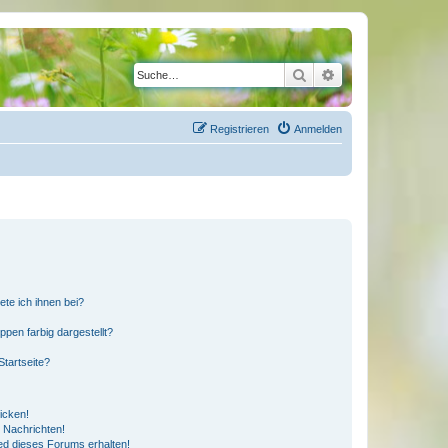
Suche
Erweiterte Suche
Registrieren
Anmelden
ete ich ihnen bei?
en farbig dargestellt?
tartseite?
icken!
 Nachrichten!
ed dieses Forums erhalten!