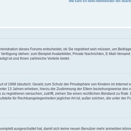
Wie kann ich einen Administrator des Board
nistration dieses Forums entscheidet, ob Sie registriert sein müssen, um Beiträge z
ur Verfügung stehen: zum Beispiel Avatarbilder, Private Nachrichten, E-Mail-Versand
igt ist und Ihnen zahlreiche Vorteile bietet.
t of 1998 (deutsch: Gesetz zum Schutz der Privatsphäre von Kindern im Internet vo
unter 13 Jahren erheben, hierzu die Zustimmung der Eltern beziehungsweise des o
h zu registrieren versuchen, zutrifft, ziehen Sie einen rechtlichen Beistand zu Rat
stelle für Rechtsangelegenheiten jeglicher Art ist; außer solchen, die unter der 
.
 komplett ausgeschaltet hat, damit sich keine neuen Benutzer mehr anmelden könne