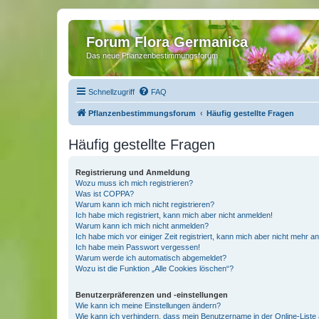
Forum Flora Germanica
Das neue Pflanzenbestimmungsforum
Schnellzugriff
FAQ
Pflanzenbestimmungsforum
Häufig gestellte Fragen
Häufig gestellte Fragen
Registrierung und Anmeldung
Wozu muss ich mich registrieren?
Was ist COPPA?
Warum kann ich mich nicht registrieren?
Ich habe mich registriert, kann mich aber nicht anmelden!
Warum kann ich mich nicht anmelden?
Ich habe mich vor einiger Zeit registriert, kann mich aber nicht mehr 
Ich habe mein Passwort vergessen!
Warum werde ich automatisch abgemeldet?
Wozu ist die Funktion „Alle Cookies löschen“?
Benutzerpräferenzen und -einstellungen
Wie kann ich meine Einstellungen ändern?
Wie kann ich verhindern, dass mein Benutzername in der Online-Liste 