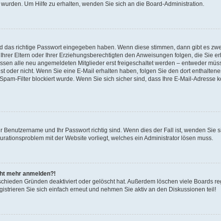
 wurden. Um Hilfe zu erhalten, wenden Sie sich an die Board-Administration.
nd das richtige Passwort eingegeben haben. Wenn diese stimmen, dann gibt es zw
Ihrer Eltern oder Ihrer Erziehungsberechtigten den Anweisungen folgen, die Sie erh
üssen alle neu angemeldeten Mitglieder erst freigeschaltet werden – entweder müsse
 ist oder nicht. Wenn Sie eine E-Mail erhalten haben, folgen Sie den dort enthalte
pam-Filter blockiert wurde. Wenn Sie sich sicher sind, dass Ihre E-Mail-Adresse 
hr Benutzername und Ihr Passwort richtig sind. Wenn dies der Fall ist, wenden Sie
gurationsproblem mit der Website vorliegt, welches ein Administrator lösen muss.
icht mehr anmelden?!
schieden Gründen deaktiviert oder gelöscht hat. Außerdem löschen viele Boards reg
strieren Sie sich einfach erneut und nehmen Sie aktiv an den Diskussionen teil!