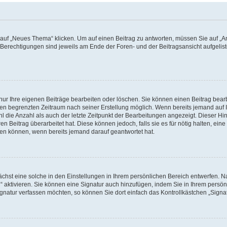
f „Neues Thema“ klicken. Um auf einen Beitrag zu antworten, müssen Sie auf „Ant
e Berechtigungen sind jeweils am Ende der Foren- und der Beitragsansicht aufgeliste
nur Ihre eigenen Beiträge bearbeiten oder löschen. Sie können einen Beitrag bear
nen begrenzten Zeitraum nach seiner Erstellung möglich. Wenn bereits jemand auf Ih
 die Anzahl als auch der letzte Zeitpunkt der Bearbeitungen angezeigt. Dieser Hi
 Beitrag überarbeitet hat. Diese können jedoch, falls sie es für nötig halten, eine 
hen können, wenn bereits jemand darauf geantwortet hat.
hst eine solche in den Einstellungen in Ihrem persönlichen Bereich entwerfen. Na
 aktivieren. Sie können eine Signatur auch hinzufügen, indem Sie in Ihrem persö
gnatur verfassen möchten, so können Sie dort einfach das Kontrollkästchen „Signa