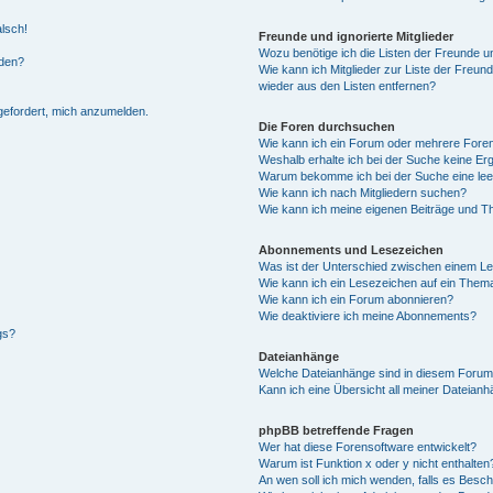
alsch!
Freunde und ignorierte Mitglieder
Wozu benötige ich die Listen der Freunde un
rden?
Wie kann ich Mitglieder zur Liste der Freund
wieder aus den Listen entfernen?
fgefordert, mich anzumelden.
Die Foren durchsuchen
Wie kann ich ein Forum oder mehrere For
Weshalb erhalte ich bei der Suche keine Er
Warum bekomme ich bei der Suche eine lee
Wie kann ich nach Mitgliedern suchen?
Wie kann ich meine eigenen Beiträge und T
Abonnements und Lesezeichen
Was ist der Unterschied zwischen einem L
Wie kann ich ein Lesezeichen auf ein Them
Wie kann ich ein Forum abonnieren?
Wie deaktiviere ich meine Abonnements?
gs?
Dateianhänge
Welche Dateianhänge sind in diesem Forum
Kann ich eine Übersicht all meiner Dateian
phpBB betreffende Fragen
Wer hat diese Forensoftware entwickelt?
Warum ist Funktion x oder y nicht enthalten
An wen soll ich mich wenden, falls es Besc