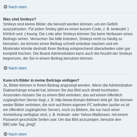
Nach oben
Was sind Smileys?
Smileys sind kleine Bilder, die benutzt werden können, um ein Gefühl
auszudrücken. Für jeden Smiley gibt es einen kurzen Code, z. B. bedeutet :)
fröhlich und :( traurig. Die Liste aller Smileys können Sie beim Verfassen eines
Beitrags sehen. Versuchen Sie bitte trotzdem, Smileys nicht zu häufig zu
benutzen, sie können einen Beitrag schnell unlesbar machen und ein
Moderator könnte deshalb Ihren Beitrag entsprechend überarbeiten oder gar
komplett löschen. Die Board-Administration kann auch die Anzahl der Smileys
begrenzen, die Sie in einem Beitrag benutzen können.
Nach oben
Kann ich Bilder in meine Beiträge einfügen?
Ja, Bilder können in Ihrem Beitrag angezeigt werden. Wenn die Administration
Dateianhänge erlaubt hat, können Sie das Bild auch direkt hochladen.
Ansonsten müssen Sie zu einem Bild verlinken, das auf einem öffentlich
zugänglichen Server liegt, z. B. http://www.domain.tld/mein-bild.gif. Sie können
weder Bilder verlinken, die sich auf Ihrem eigenen PC befinden (außer es ist
ein öffentlich zugänglicher Server), noch zu Bildern, die nur nach einer
Anmeldung verfügbar sind, z. B. Hotmail- oder Yahoo-Mailboxen, mit einem
Passwort geschützte Seiten usw. Um das Bild anzuzeigen, benutze den
BBCode-Tag „[img]“.
Nach oben