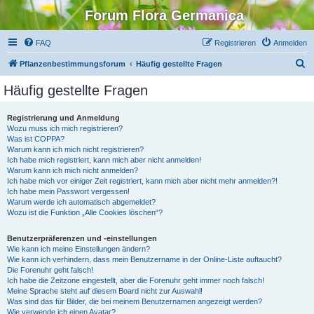
Forum Flora Germanica
FAQ
Registrieren
Anmelden
S
Pflanzenbestimmungsforum
Häufig gestellte Fragen
u
Häufig gestellte Fragen
c
h
Registrierung und Anmeldung
Wozu muss ich mich registrieren?
e
Was ist COPPA?
Warum kann ich mich nicht registrieren?
Ich habe mich registriert, kann mich aber nicht anmelden!
Warum kann ich mich nicht anmelden?
Ich habe mich vor einiger Zeit registriert, kann mich aber nicht mehr anmelden?!
Ich habe mein Passwort vergessen!
Warum werde ich automatisch abgemeldet?
Wozu ist die Funktion „Alle Cookies löschen“?
Benutzerpräferenzen und -einstellungen
Wie kann ich meine Einstellungen ändern?
Wie kann ich verhindern, dass mein Benutzername in der Online-Liste auftaucht?
Die Forenuhr geht falsch!
Ich habe die Zeitzone eingestellt, aber die Forenuhr geht immer noch falsch!
Meine Sprache steht auf diesem Board nicht zur Auswahl!
Was sind das für Bilder, die bei meinem Benutzernamen angezeigt werden?
Wie verwende ich einen Avatar?