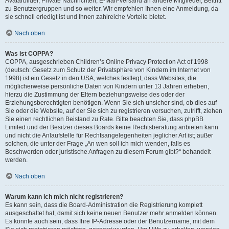
Avatarbilder, Private Nachrichten, E-Mail-Versand an andere Mitglieder, Beitritt
zu Benutzergruppen und so weiter. Wir empfehlen Ihnen eine Anmeldung, da
sie schnell erledigt ist und Ihnen zahlreiche Vorteile bietet.
Nach oben
Was ist COPPA?
COPPA, ausgeschrieben Children’s Online Privacy Protection Act of 1998
(deutsch: Gesetz zum Schutz der Privatsphäre von Kindern im Internet von
1998) ist ein Gesetz in den USA, welches festlegt, dass Websites, die
möglicherweise persönliche Daten von Kindern unter 13 Jahren erheben,
hierzu die Zustimmung der Eltern beziehungsweise des oder der
Erziehungsberechtigten benötigen. Wenn Sie sich unsicher sind, ob dies auf
Sie oder die Website, auf der Sie sich zu registrieren versuchen, zutrifft, ziehen
Sie einen rechtlichen Beistand zu Rate. Bitte beachten Sie, dass phpBB
Limited und der Besitzer dieses Boards keine Rechtsberatung anbieten kann
und nicht die Anlaufstelle für Rechtsangelegenheiten jeglicher Art ist; außer
solchen, die unter der Frage „An wen soll ich mich wenden, falls es
Beschwerden oder juristische Anfragen zu diesem Forum gibt?“ behandelt
werden.
Nach oben
Warum kann ich mich nicht registrieren?
Es kann sein, dass die Board-Administration die Registrierung komplett
ausgeschaltet hat, damit sich keine neuen Benutzer mehr anmelden können.
Es könnte auch sein, dass Ihre IP-Adresse oder der Benutzername, mit dem