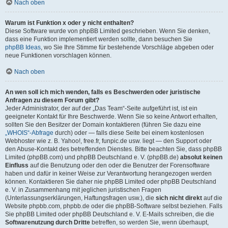
Nach oben
Warum ist Funktion x oder y nicht enthalten?
Diese Software wurde von phpBB Limited geschrieben. Wenn Sie denken,
dass eine Funktion implementiert werden sollte, dann besuchen Sie
phpBB Ideas
, wo Sie Ihre Stimme für bestehende Vorschläge abgeben oder
neue Funktionen vorschlagen können.
Nach oben
An wen soll ich mich wenden, falls es Beschwerden oder juristische
Anfragen zu diesem Forum gibt?
Jeder Administrator, der auf der „Das Team“-Seite aufgeführt ist, ist ein
geeigneter Kontakt für Ihre Beschwerde. Wenn Sie so keine Antwort erhalten,
sollten Sie den Besitzer der Domain kontaktieren (führen Sie dazu eine
„WHOIS“-Abfrage
durch) oder — falls diese Seite bei einem kostenlosen
Webhoster wie z. B. Yahoo!, free.fr, funpic.de usw. liegt — den Support oder
den Abuse-Kontakt des betreffenden Dienstes. Bitte beachten Sie, dass phpBB
Limited (phpBB.com) und phpBB Deutschland e. V. (phpBB.de)
absolut keinen
Einfluss
auf die Benutzung oder den oder die Benutzer der Forensoftware
haben und dafür in keiner Weise zur Verantwortung herangezogen werden
können. Kontaktieren Sie daher nie phpBB Limited oder phpBB Deutschland
e. V. in Zusammenhang mit jeglichen juristischen Fragen
(Unterlassungserklärungen, Haftungsfragen usw.), die
sich nicht direkt
auf die
Website phpbb.com, phpbb.de oder die phpBB-Software selbst beziehen. Falls
Sie phpBB Limited oder phpBB Deutschland e. V. E-Mails schreiben, die die
Softwarenutzung durch Dritte
betreffen, so werden Sie, wenn überhaupt,