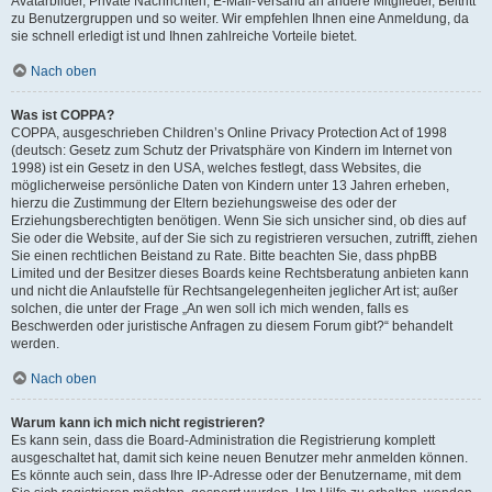
Avatarbilder, Private Nachrichten, E-Mail-Versand an andere Mitglieder, Beitritt
zu Benutzergruppen und so weiter. Wir empfehlen Ihnen eine Anmeldung, da
sie schnell erledigt ist und Ihnen zahlreiche Vorteile bietet.
Nach oben
Was ist COPPA?
COPPA, ausgeschrieben Children’s Online Privacy Protection Act of 1998
(deutsch: Gesetz zum Schutz der Privatsphäre von Kindern im Internet von
1998) ist ein Gesetz in den USA, welches festlegt, dass Websites, die
möglicherweise persönliche Daten von Kindern unter 13 Jahren erheben,
hierzu die Zustimmung der Eltern beziehungsweise des oder der
Erziehungsberechtigten benötigen. Wenn Sie sich unsicher sind, ob dies auf
Sie oder die Website, auf der Sie sich zu registrieren versuchen, zutrifft, ziehen
Sie einen rechtlichen Beistand zu Rate. Bitte beachten Sie, dass phpBB
Limited und der Besitzer dieses Boards keine Rechtsberatung anbieten kann
und nicht die Anlaufstelle für Rechtsangelegenheiten jeglicher Art ist; außer
solchen, die unter der Frage „An wen soll ich mich wenden, falls es
Beschwerden oder juristische Anfragen zu diesem Forum gibt?“ behandelt
werden.
Nach oben
Warum kann ich mich nicht registrieren?
Es kann sein, dass die Board-Administration die Registrierung komplett
ausgeschaltet hat, damit sich keine neuen Benutzer mehr anmelden können.
Es könnte auch sein, dass Ihre IP-Adresse oder der Benutzername, mit dem