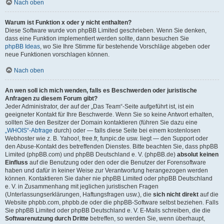
Nach oben
Warum ist Funktion x oder y nicht enthalten?
Diese Software wurde von phpBB Limited geschrieben. Wenn Sie denken,
dass eine Funktion implementiert werden sollte, dann besuchen Sie
phpBB Ideas
, wo Sie Ihre Stimme für bestehende Vorschläge abgeben oder
neue Funktionen vorschlagen können.
Nach oben
An wen soll ich mich wenden, falls es Beschwerden oder juristische
Anfragen zu diesem Forum gibt?
Jeder Administrator, der auf der „Das Team“-Seite aufgeführt ist, ist ein
geeigneter Kontakt für Ihre Beschwerde. Wenn Sie so keine Antwort erhalten,
sollten Sie den Besitzer der Domain kontaktieren (führen Sie dazu eine
„WHOIS“-Abfrage
durch) oder — falls diese Seite bei einem kostenlosen
Webhoster wie z. B. Yahoo!, free.fr, funpic.de usw. liegt — den Support oder
den Abuse-Kontakt des betreffenden Dienstes. Bitte beachten Sie, dass phpBB
Limited (phpBB.com) und phpBB Deutschland e. V. (phpBB.de)
absolut keinen
Einfluss
auf die Benutzung oder den oder die Benutzer der Forensoftware
haben und dafür in keiner Weise zur Verantwortung herangezogen werden
können. Kontaktieren Sie daher nie phpBB Limited oder phpBB Deutschland
e. V. in Zusammenhang mit jeglichen juristischen Fragen
(Unterlassungserklärungen, Haftungsfragen usw.), die
sich nicht direkt
auf die
Website phpbb.com, phpbb.de oder die phpBB-Software selbst beziehen. Falls
Sie phpBB Limited oder phpBB Deutschland e. V. E-Mails schreiben, die die
Softwarenutzung durch Dritte
betreffen, so werden Sie, wenn überhaupt,