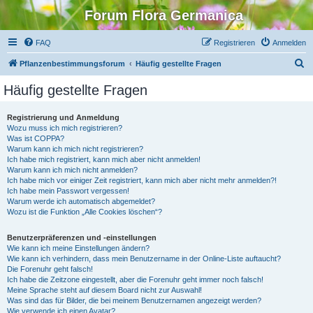
Forum Flora Germanica
FAQ
Registrieren
Anmelden
S
Pflanzenbestimmungsforum
Häufig gestellte Fragen
u
Häufig gestellte Fragen
c
h
Registrierung und Anmeldung
Wozu muss ich mich registrieren?
e
Was ist COPPA?
Warum kann ich mich nicht registrieren?
Ich habe mich registriert, kann mich aber nicht anmelden!
Warum kann ich mich nicht anmelden?
Ich habe mich vor einiger Zeit registriert, kann mich aber nicht mehr anmelden?!
Ich habe mein Passwort vergessen!
Warum werde ich automatisch abgemeldet?
Wozu ist die Funktion „Alle Cookies löschen“?
Benutzerpräferenzen und -einstellungen
Wie kann ich meine Einstellungen ändern?
Wie kann ich verhindern, dass mein Benutzername in der Online-Liste auftaucht?
Die Forenuhr geht falsch!
Ich habe die Zeitzone eingestellt, aber die Forenuhr geht immer noch falsch!
Meine Sprache steht auf diesem Board nicht zur Auswahl!
Was sind das für Bilder, die bei meinem Benutzernamen angezeigt werden?
Wie verwende ich einen Avatar?