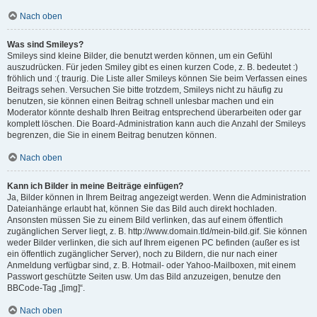
Nach oben
Was sind Smileys?
Smileys sind kleine Bilder, die benutzt werden können, um ein Gefühl
auszudrücken. Für jeden Smiley gibt es einen kurzen Code, z. B. bedeutet :)
fröhlich und :( traurig. Die Liste aller Smileys können Sie beim Verfassen eines
Beitrags sehen. Versuchen Sie bitte trotzdem, Smileys nicht zu häufig zu
benutzen, sie können einen Beitrag schnell unlesbar machen und ein
Moderator könnte deshalb Ihren Beitrag entsprechend überarbeiten oder gar
komplett löschen. Die Board-Administration kann auch die Anzahl der Smileys
begrenzen, die Sie in einem Beitrag benutzen können.
Nach oben
Kann ich Bilder in meine Beiträge einfügen?
Ja, Bilder können in Ihrem Beitrag angezeigt werden. Wenn die Administration
Dateianhänge erlaubt hat, können Sie das Bild auch direkt hochladen.
Ansonsten müssen Sie zu einem Bild verlinken, das auf einem öffentlich
zugänglichen Server liegt, z. B. http://www.domain.tld/mein-bild.gif. Sie können
weder Bilder verlinken, die sich auf Ihrem eigenen PC befinden (außer es ist
ein öffentlich zugänglicher Server), noch zu Bildern, die nur nach einer
Anmeldung verfügbar sind, z. B. Hotmail- oder Yahoo-Mailboxen, mit einem
Passwort geschützte Seiten usw. Um das Bild anzuzeigen, benutze den
BBCode-Tag „[img]“.
Nach oben