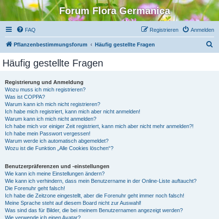
Forum Flora Germanica
FAQ
Registrieren
Anmelden
S
Pflanzenbestimmungsforum
Häufig gestellte Fragen
u
Häufig gestellte Fragen
c
h
Registrierung und Anmeldung
Wozu muss ich mich registrieren?
e
Was ist COPPA?
Warum kann ich mich nicht registrieren?
Ich habe mich registriert, kann mich aber nicht anmelden!
Warum kann ich mich nicht anmelden?
Ich habe mich vor einiger Zeit registriert, kann mich aber nicht mehr anmelden?!
Ich habe mein Passwort vergessen!
Warum werde ich automatisch abgemeldet?
Wozu ist die Funktion „Alle Cookies löschen“?
Benutzerpräferenzen und -einstellungen
Wie kann ich meine Einstellungen ändern?
Wie kann ich verhindern, dass mein Benutzername in der Online-Liste auftaucht?
Die Forenuhr geht falsch!
Ich habe die Zeitzone eingestellt, aber die Forenuhr geht immer noch falsch!
Meine Sprache steht auf diesem Board nicht zur Auswahl!
Was sind das für Bilder, die bei meinem Benutzernamen angezeigt werden?
Wie verwende ich einen Avatar?