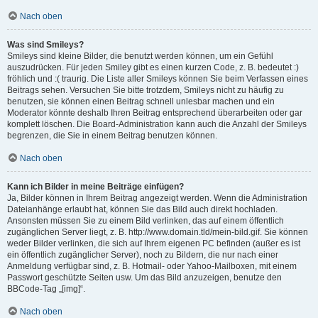
Nach oben
Was sind Smileys?
Smileys sind kleine Bilder, die benutzt werden können, um ein Gefühl
auszudrücken. Für jeden Smiley gibt es einen kurzen Code, z. B. bedeutet :)
fröhlich und :( traurig. Die Liste aller Smileys können Sie beim Verfassen eines
Beitrags sehen. Versuchen Sie bitte trotzdem, Smileys nicht zu häufig zu
benutzen, sie können einen Beitrag schnell unlesbar machen und ein
Moderator könnte deshalb Ihren Beitrag entsprechend überarbeiten oder gar
komplett löschen. Die Board-Administration kann auch die Anzahl der Smileys
begrenzen, die Sie in einem Beitrag benutzen können.
Nach oben
Kann ich Bilder in meine Beiträge einfügen?
Ja, Bilder können in Ihrem Beitrag angezeigt werden. Wenn die Administration
Dateianhänge erlaubt hat, können Sie das Bild auch direkt hochladen.
Ansonsten müssen Sie zu einem Bild verlinken, das auf einem öffentlich
zugänglichen Server liegt, z. B. http://www.domain.tld/mein-bild.gif. Sie können
weder Bilder verlinken, die sich auf Ihrem eigenen PC befinden (außer es ist
ein öffentlich zugänglicher Server), noch zu Bildern, die nur nach einer
Anmeldung verfügbar sind, z. B. Hotmail- oder Yahoo-Mailboxen, mit einem
Passwort geschützte Seiten usw. Um das Bild anzuzeigen, benutze den
BBCode-Tag „[img]“.
Nach oben