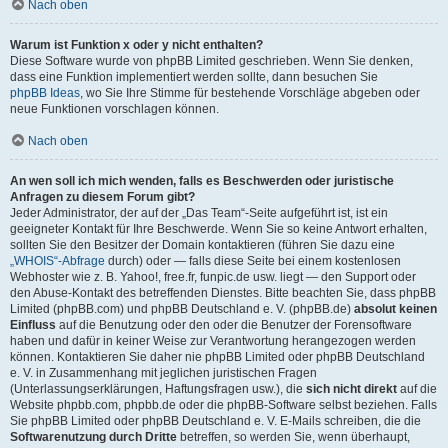
Nach oben
Warum ist Funktion x oder y nicht enthalten?
Diese Software wurde von phpBB Limited geschrieben. Wenn Sie denken,
dass eine Funktion implementiert werden sollte, dann besuchen Sie
phpBB Ideas
, wo Sie Ihre Stimme für bestehende Vorschläge abgeben oder
neue Funktionen vorschlagen können.
Nach oben
An wen soll ich mich wenden, falls es Beschwerden oder juristische
Anfragen zu diesem Forum gibt?
Jeder Administrator, der auf der „Das Team“-Seite aufgeführt ist, ist ein
geeigneter Kontakt für Ihre Beschwerde. Wenn Sie so keine Antwort erhalten,
sollten Sie den Besitzer der Domain kontaktieren (führen Sie dazu eine
„WHOIS“-Abfrage
durch) oder — falls diese Seite bei einem kostenlosen
Webhoster wie z. B. Yahoo!, free.fr, funpic.de usw. liegt — den Support oder
den Abuse-Kontakt des betreffenden Dienstes. Bitte beachten Sie, dass phpBB
Limited (phpBB.com) und phpBB Deutschland e. V. (phpBB.de)
absolut keinen
Einfluss
auf die Benutzung oder den oder die Benutzer der Forensoftware
haben und dafür in keiner Weise zur Verantwortung herangezogen werden
können. Kontaktieren Sie daher nie phpBB Limited oder phpBB Deutschland
e. V. in Zusammenhang mit jeglichen juristischen Fragen
(Unterlassungserklärungen, Haftungsfragen usw.), die
sich nicht direkt
auf die
Website phpbb.com, phpbb.de oder die phpBB-Software selbst beziehen. Falls
Sie phpBB Limited oder phpBB Deutschland e. V. E-Mails schreiben, die die
Softwarenutzung durch Dritte
betreffen, so werden Sie, wenn überhaupt,