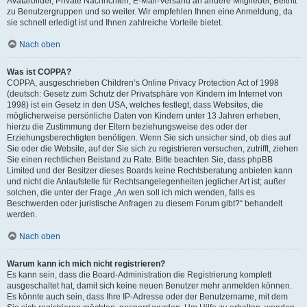
Avatarbilder, Private Nachrichten, E-Mail-Versand an andere Mitglieder, Beitritt
zu Benutzergruppen und so weiter. Wir empfehlen Ihnen eine Anmeldung, da
sie schnell erledigt ist und Ihnen zahlreiche Vorteile bietet.
Nach oben
Was ist COPPA?
COPPA, ausgeschrieben Children’s Online Privacy Protection Act of 1998
(deutsch: Gesetz zum Schutz der Privatsphäre von Kindern im Internet von
1998) ist ein Gesetz in den USA, welches festlegt, dass Websites, die
möglicherweise persönliche Daten von Kindern unter 13 Jahren erheben,
hierzu die Zustimmung der Eltern beziehungsweise des oder der
Erziehungsberechtigten benötigen. Wenn Sie sich unsicher sind, ob dies auf
Sie oder die Website, auf der Sie sich zu registrieren versuchen, zutrifft, ziehen
Sie einen rechtlichen Beistand zu Rate. Bitte beachten Sie, dass phpBB
Limited und der Besitzer dieses Boards keine Rechtsberatung anbieten kann
und nicht die Anlaufstelle für Rechtsangelegenheiten jeglicher Art ist; außer
solchen, die unter der Frage „An wen soll ich mich wenden, falls es
Beschwerden oder juristische Anfragen zu diesem Forum gibt?“ behandelt
werden.
Nach oben
Warum kann ich mich nicht registrieren?
Es kann sein, dass die Board-Administration die Registrierung komplett
ausgeschaltet hat, damit sich keine neuen Benutzer mehr anmelden können.
Es könnte auch sein, dass Ihre IP-Adresse oder der Benutzername, mit dem