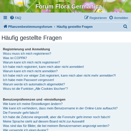
Forum Flora Germanica
FAQ
Registrieren
Anmelden
S
Pflanzenbestimmungsforum
Häufig gestellte Fragen
u
Häufig gestellte Fragen
c
h
Registrierung und Anmeldung
Wozu muss ich mich registrieren?
e
Was ist COPPA?
Warum kann ich mich nicht registrieren?
Ich habe mich registriert, kann mich aber nicht anmelden!
Warum kann ich mich nicht anmelden?
Ich habe mich vor einiger Zeit registriert, kann mich aber nicht mehr anmelden?!
Ich habe mein Passwort vergessen!
Warum werde ich automatisch abgemeldet?
Wozu ist die Funktion „Alle Cookies löschen“?
Benutzerpräferenzen und -einstellungen
Wie kann ich meine Einstellungen ändern?
Wie kann ich verhindern, dass mein Benutzername in der Online-Liste auftaucht?
Die Forenuhr geht falsch!
Ich habe die Zeitzone eingestellt, aber die Forenuhr geht immer noch falsch!
Meine Sprache steht auf diesem Board nicht zur Auswahl!
Was sind das für Bilder, die bei meinem Benutzernamen angezeigt werden?
Wie verwende ich einen Avatar?