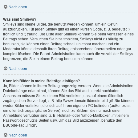
Nach oben
Was sind Smileys?
Smileys sind kleine Bilder, die benutzt werden können, um ein Gefühl
auszudrücken. Für jeden Smiley gibt es einen kurzen Code, z. B. bedeutet :)
fröhlich und :( traurig. Die Liste aller Smileys können Sie beim Verfassen eines
Beitrags sehen. Versuchen Sie bitte trotzdem, Smileys nicht zu häufig zu
benutzen, sie können einen Beitrag schnell unlesbar machen und ein
Moderator könnte deshalb Ihren Beitrag entsprechend überarbeiten oder gar
komplett löschen. Die Board-Administration kann auch die Anzahl der Smileys
begrenzen, die Sie in einem Beitrag benutzen können.
Nach oben
Kann ich Bilder in meine Beiträge einfügen?
Ja, Bilder können in Ihrem Beitrag angezeigt werden. Wenn die Administration
Dateianhänge erlaubt hat, können Sie das Bild auch direkt hochladen.
Ansonsten müssen Sie zu einem Bild verlinken, das auf einem öffentlich
zugänglichen Server liegt, z. B. http://www.domain.tld/mein-bild.gif. Sie können
weder Bilder verlinken, die sich auf Ihrem eigenen PC befinden (außer es ist
ein öffentlich zugänglicher Server), noch zu Bildern, die nur nach einer
Anmeldung verfügbar sind, z. B. Hotmail- oder Yahoo-Mailboxen, mit einem
Passwort geschützte Seiten usw. Um das Bild anzuzeigen, benutze den
BBCode-Tag „[img]“.
Nach oben