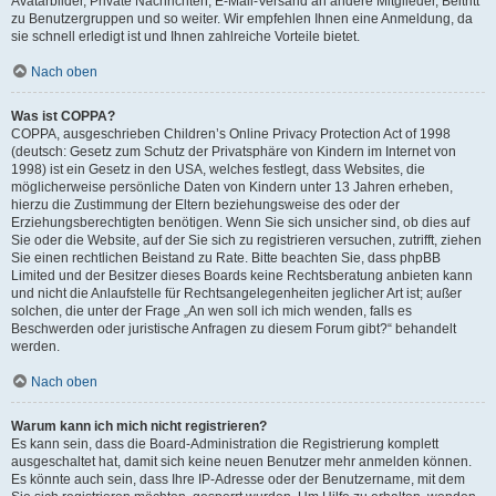
Avatarbilder, Private Nachrichten, E-Mail-Versand an andere Mitglieder, Beitritt
zu Benutzergruppen und so weiter. Wir empfehlen Ihnen eine Anmeldung, da
sie schnell erledigt ist und Ihnen zahlreiche Vorteile bietet.
Nach oben
Was ist COPPA?
COPPA, ausgeschrieben Children’s Online Privacy Protection Act of 1998
(deutsch: Gesetz zum Schutz der Privatsphäre von Kindern im Internet von
1998) ist ein Gesetz in den USA, welches festlegt, dass Websites, die
möglicherweise persönliche Daten von Kindern unter 13 Jahren erheben,
hierzu die Zustimmung der Eltern beziehungsweise des oder der
Erziehungsberechtigten benötigen. Wenn Sie sich unsicher sind, ob dies auf
Sie oder die Website, auf der Sie sich zu registrieren versuchen, zutrifft, ziehen
Sie einen rechtlichen Beistand zu Rate. Bitte beachten Sie, dass phpBB
Limited und der Besitzer dieses Boards keine Rechtsberatung anbieten kann
und nicht die Anlaufstelle für Rechtsangelegenheiten jeglicher Art ist; außer
solchen, die unter der Frage „An wen soll ich mich wenden, falls es
Beschwerden oder juristische Anfragen zu diesem Forum gibt?“ behandelt
werden.
Nach oben
Warum kann ich mich nicht registrieren?
Es kann sein, dass die Board-Administration die Registrierung komplett
ausgeschaltet hat, damit sich keine neuen Benutzer mehr anmelden können.
Es könnte auch sein, dass Ihre IP-Adresse oder der Benutzername, mit dem