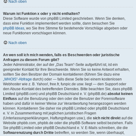
Nach oben
Warum ist Funktion x oder y nicht enthalten?
Diese Software wurde von phpBB Limited geschrieben. Wenn Sie denken,
dass eine Funktion implementiert werden sollte, dann besuchen Sie
phpBB Ideas
, wo Sie Ihre Stimme für bestehende Vorschläge abgeben oder
neue Funktionen vorschlagen können.
Nach oben
An wen soll ich mich wenden, falls es Beschwerden oder juristische
Anfragen zu diesem Forum gibt?
Jeder Administrator, der auf der „Das Team“-Seite aufgeführt ist, ist ein
geeigneter Kontakt für Ihre Beschwerde. Wenn Sie so keine Antwort erhalten,
sollten Sie den Besitzer der Domain kontaktieren (führen Sie dazu eine
„WHOIS“-Abfrage
durch) oder — falls diese Seite bei einem kostenlosen
Webhoster wie z. B. Yahoo!, free.fr, funpic.de usw. liegt — den Support oder
den Abuse-Kontakt des betreffenden Dienstes. Bitte beachten Sie, dass phpBB
Limited (phpBB.com) und phpBB Deutschland e. V. (phpBB.de)
absolut keinen
Einfluss
auf die Benutzung oder den oder die Benutzer der Forensoftware
haben und dafür in keiner Weise zur Verantwortung herangezogen werden
können. Kontaktieren Sie daher nie phpBB Limited oder phpBB Deutschland
e. V. in Zusammenhang mit jeglichen juristischen Fragen
(Unterlassungserklärungen, Haftungsfragen usw.), die
sich nicht direkt
auf die
Website phpbb.com, phpbb.de oder die phpBB-Software selbst beziehen. Falls
Sie phpBB Limited oder phpBB Deutschland e. V. E-Mails schreiben, die die
Softwarenutzung durch Dritte
betreffen, so werden Sie, wenn überhaupt,