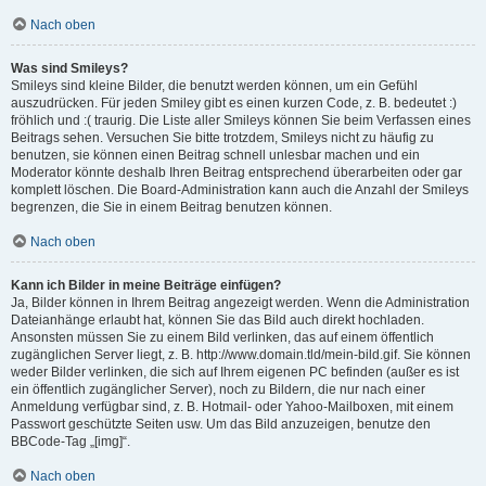
Nach oben
Was sind Smileys?
Smileys sind kleine Bilder, die benutzt werden können, um ein Gefühl
auszudrücken. Für jeden Smiley gibt es einen kurzen Code, z. B. bedeutet :)
fröhlich und :( traurig. Die Liste aller Smileys können Sie beim Verfassen eines
Beitrags sehen. Versuchen Sie bitte trotzdem, Smileys nicht zu häufig zu
benutzen, sie können einen Beitrag schnell unlesbar machen und ein
Moderator könnte deshalb Ihren Beitrag entsprechend überarbeiten oder gar
komplett löschen. Die Board-Administration kann auch die Anzahl der Smileys
begrenzen, die Sie in einem Beitrag benutzen können.
Nach oben
Kann ich Bilder in meine Beiträge einfügen?
Ja, Bilder können in Ihrem Beitrag angezeigt werden. Wenn die Administration
Dateianhänge erlaubt hat, können Sie das Bild auch direkt hochladen.
Ansonsten müssen Sie zu einem Bild verlinken, das auf einem öffentlich
zugänglichen Server liegt, z. B. http://www.domain.tld/mein-bild.gif. Sie können
weder Bilder verlinken, die sich auf Ihrem eigenen PC befinden (außer es ist
ein öffentlich zugänglicher Server), noch zu Bildern, die nur nach einer
Anmeldung verfügbar sind, z. B. Hotmail- oder Yahoo-Mailboxen, mit einem
Passwort geschützte Seiten usw. Um das Bild anzuzeigen, benutze den
BBCode-Tag „[img]“.
Nach oben