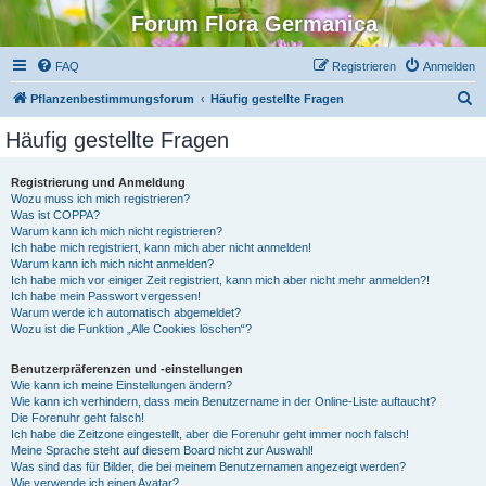
Forum Flora Germanica
FAQ
Registrieren
Anmelden
S
Pflanzenbestimmungsforum
Häufig gestellte Fragen
u
Häufig gestellte Fragen
c
h
Registrierung und Anmeldung
Wozu muss ich mich registrieren?
e
Was ist COPPA?
Warum kann ich mich nicht registrieren?
Ich habe mich registriert, kann mich aber nicht anmelden!
Warum kann ich mich nicht anmelden?
Ich habe mich vor einiger Zeit registriert, kann mich aber nicht mehr anmelden?!
Ich habe mein Passwort vergessen!
Warum werde ich automatisch abgemeldet?
Wozu ist die Funktion „Alle Cookies löschen“?
Benutzerpräferenzen und -einstellungen
Wie kann ich meine Einstellungen ändern?
Wie kann ich verhindern, dass mein Benutzername in der Online-Liste auftaucht?
Die Forenuhr geht falsch!
Ich habe die Zeitzone eingestellt, aber die Forenuhr geht immer noch falsch!
Meine Sprache steht auf diesem Board nicht zur Auswahl!
Was sind das für Bilder, die bei meinem Benutzernamen angezeigt werden?
Wie verwende ich einen Avatar?