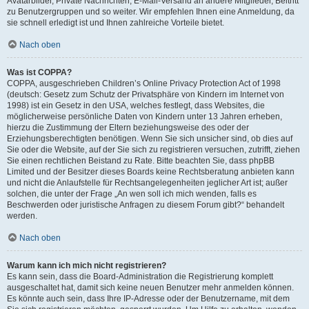
Avatarbilder, Private Nachrichten, E-Mail-Versand an andere Mitglieder, Beitritt
zu Benutzergruppen und so weiter. Wir empfehlen Ihnen eine Anmeldung, da
sie schnell erledigt ist und Ihnen zahlreiche Vorteile bietet.
Nach oben
Was ist COPPA?
COPPA, ausgeschrieben Children’s Online Privacy Protection Act of 1998
(deutsch: Gesetz zum Schutz der Privatsphäre von Kindern im Internet von
1998) ist ein Gesetz in den USA, welches festlegt, dass Websites, die
möglicherweise persönliche Daten von Kindern unter 13 Jahren erheben,
hierzu die Zustimmung der Eltern beziehungsweise des oder der
Erziehungsberechtigten benötigen. Wenn Sie sich unsicher sind, ob dies auf
Sie oder die Website, auf der Sie sich zu registrieren versuchen, zutrifft, ziehen
Sie einen rechtlichen Beistand zu Rate. Bitte beachten Sie, dass phpBB
Limited und der Besitzer dieses Boards keine Rechtsberatung anbieten kann
und nicht die Anlaufstelle für Rechtsangelegenheiten jeglicher Art ist; außer
solchen, die unter der Frage „An wen soll ich mich wenden, falls es
Beschwerden oder juristische Anfragen zu diesem Forum gibt?“ behandelt
werden.
Nach oben
Warum kann ich mich nicht registrieren?
Es kann sein, dass die Board-Administration die Registrierung komplett
ausgeschaltet hat, damit sich keine neuen Benutzer mehr anmelden können.
Es könnte auch sein, dass Ihre IP-Adresse oder der Benutzername, mit dem