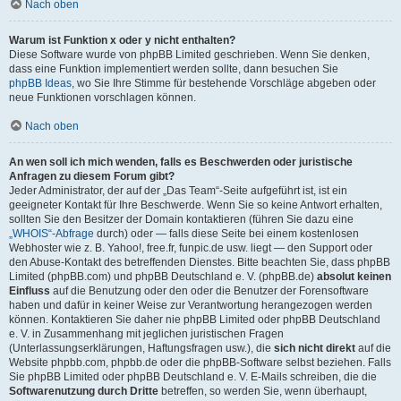
Nach oben
Warum ist Funktion x oder y nicht enthalten?
Diese Software wurde von phpBB Limited geschrieben. Wenn Sie denken,
dass eine Funktion implementiert werden sollte, dann besuchen Sie
phpBB Ideas
, wo Sie Ihre Stimme für bestehende Vorschläge abgeben oder
neue Funktionen vorschlagen können.
Nach oben
An wen soll ich mich wenden, falls es Beschwerden oder juristische
Anfragen zu diesem Forum gibt?
Jeder Administrator, der auf der „Das Team“-Seite aufgeführt ist, ist ein
geeigneter Kontakt für Ihre Beschwerde. Wenn Sie so keine Antwort erhalten,
sollten Sie den Besitzer der Domain kontaktieren (führen Sie dazu eine
„WHOIS“-Abfrage
durch) oder — falls diese Seite bei einem kostenlosen
Webhoster wie z. B. Yahoo!, free.fr, funpic.de usw. liegt — den Support oder
den Abuse-Kontakt des betreffenden Dienstes. Bitte beachten Sie, dass phpBB
Limited (phpBB.com) und phpBB Deutschland e. V. (phpBB.de)
absolut keinen
Einfluss
auf die Benutzung oder den oder die Benutzer der Forensoftware
haben und dafür in keiner Weise zur Verantwortung herangezogen werden
können. Kontaktieren Sie daher nie phpBB Limited oder phpBB Deutschland
e. V. in Zusammenhang mit jeglichen juristischen Fragen
(Unterlassungserklärungen, Haftungsfragen usw.), die
sich nicht direkt
auf die
Website phpbb.com, phpbb.de oder die phpBB-Software selbst beziehen. Falls
Sie phpBB Limited oder phpBB Deutschland e. V. E-Mails schreiben, die die
Softwarenutzung durch Dritte
betreffen, so werden Sie, wenn überhaupt,