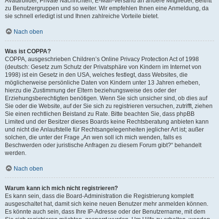
Avatarbilder, Private Nachrichten, E-Mail-Versand an andere Mitglieder, Beitritt
zu Benutzergruppen und so weiter. Wir empfehlen Ihnen eine Anmeldung, da
sie schnell erledigt ist und Ihnen zahlreiche Vorteile bietet.
Nach oben
Was ist COPPA?
COPPA, ausgeschrieben Children’s Online Privacy Protection Act of 1998
(deutsch: Gesetz zum Schutz der Privatsphäre von Kindern im Internet von
1998) ist ein Gesetz in den USA, welches festlegt, dass Websites, die
möglicherweise persönliche Daten von Kindern unter 13 Jahren erheben,
hierzu die Zustimmung der Eltern beziehungsweise des oder der
Erziehungsberechtigten benötigen. Wenn Sie sich unsicher sind, ob dies auf
Sie oder die Website, auf der Sie sich zu registrieren versuchen, zutrifft, ziehen
Sie einen rechtlichen Beistand zu Rate. Bitte beachten Sie, dass phpBB
Limited und der Besitzer dieses Boards keine Rechtsberatung anbieten kann
und nicht die Anlaufstelle für Rechtsangelegenheiten jeglicher Art ist; außer
solchen, die unter der Frage „An wen soll ich mich wenden, falls es
Beschwerden oder juristische Anfragen zu diesem Forum gibt?“ behandelt
werden.
Nach oben
Warum kann ich mich nicht registrieren?
Es kann sein, dass die Board-Administration die Registrierung komplett
ausgeschaltet hat, damit sich keine neuen Benutzer mehr anmelden können.
Es könnte auch sein, dass Ihre IP-Adresse oder der Benutzername, mit dem