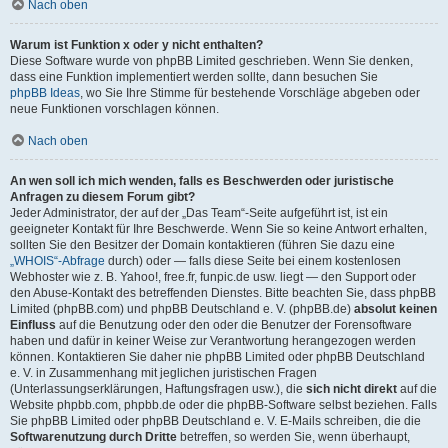
Nach oben
Warum ist Funktion x oder y nicht enthalten?
Diese Software wurde von phpBB Limited geschrieben. Wenn Sie denken,
dass eine Funktion implementiert werden sollte, dann besuchen Sie
phpBB Ideas
, wo Sie Ihre Stimme für bestehende Vorschläge abgeben oder
neue Funktionen vorschlagen können.
Nach oben
An wen soll ich mich wenden, falls es Beschwerden oder juristische
Anfragen zu diesem Forum gibt?
Jeder Administrator, der auf der „Das Team“-Seite aufgeführt ist, ist ein
geeigneter Kontakt für Ihre Beschwerde. Wenn Sie so keine Antwort erhalten,
sollten Sie den Besitzer der Domain kontaktieren (führen Sie dazu eine
„WHOIS“-Abfrage
durch) oder — falls diese Seite bei einem kostenlosen
Webhoster wie z. B. Yahoo!, free.fr, funpic.de usw. liegt — den Support oder
den Abuse-Kontakt des betreffenden Dienstes. Bitte beachten Sie, dass phpBB
Limited (phpBB.com) und phpBB Deutschland e. V. (phpBB.de)
absolut keinen
Einfluss
auf die Benutzung oder den oder die Benutzer der Forensoftware
haben und dafür in keiner Weise zur Verantwortung herangezogen werden
können. Kontaktieren Sie daher nie phpBB Limited oder phpBB Deutschland
e. V. in Zusammenhang mit jeglichen juristischen Fragen
(Unterlassungserklärungen, Haftungsfragen usw.), die
sich nicht direkt
auf die
Website phpbb.com, phpbb.de oder die phpBB-Software selbst beziehen. Falls
Sie phpBB Limited oder phpBB Deutschland e. V. E-Mails schreiben, die die
Softwarenutzung durch Dritte
betreffen, so werden Sie, wenn überhaupt,