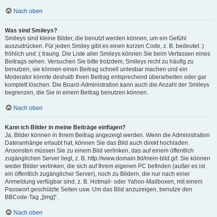
Nach oben
Was sind Smileys?
Smileys sind kleine Bilder, die benutzt werden können, um ein Gefühl
auszudrücken. Für jeden Smiley gibt es einen kurzen Code, z. B. bedeutet :)
fröhlich und :( traurig. Die Liste aller Smileys können Sie beim Verfassen eines
Beitrags sehen. Versuchen Sie bitte trotzdem, Smileys nicht zu häufig zu
benutzen, sie können einen Beitrag schnell unlesbar machen und ein
Moderator könnte deshalb Ihren Beitrag entsprechend überarbeiten oder gar
komplett löschen. Die Board-Administration kann auch die Anzahl der Smileys
begrenzen, die Sie in einem Beitrag benutzen können.
Nach oben
Kann ich Bilder in meine Beiträge einfügen?
Ja, Bilder können in Ihrem Beitrag angezeigt werden. Wenn die Administration
Dateianhänge erlaubt hat, können Sie das Bild auch direkt hochladen.
Ansonsten müssen Sie zu einem Bild verlinken, das auf einem öffentlich
zugänglichen Server liegt, z. B. http://www.domain.tld/mein-bild.gif. Sie können
weder Bilder verlinken, die sich auf Ihrem eigenen PC befinden (außer es ist
ein öffentlich zugänglicher Server), noch zu Bildern, die nur nach einer
Anmeldung verfügbar sind, z. B. Hotmail- oder Yahoo-Mailboxen, mit einem
Passwort geschützte Seiten usw. Um das Bild anzuzeigen, benutze den
BBCode-Tag „[img]“.
Nach oben