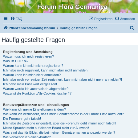
Forum Flora Germanica
FAQ
Registrieren
Anmelden
S
Pflanzenbestimmungsforum
Häufig gestellte Fragen
u
Häufig gestellte Fragen
c
h
Registrierung und Anmeldung
Wozu muss ich mich registrieren?
e
Was ist COPPA?
Warum kann ich mich nicht registrieren?
Ich habe mich registriert, kann mich aber nicht anmelden!
Warum kann ich mich nicht anmelden?
Ich habe mich vor einiger Zeit registriert, kann mich aber nicht mehr anmelden?!
Ich habe mein Passwort vergessen!
Warum werde ich automatisch abgemeldet?
Wozu ist die Funktion „Alle Cookies löschen“?
Benutzerpräferenzen und -einstellungen
Wie kann ich meine Einstellungen ändern?
Wie kann ich verhindern, dass mein Benutzername in der Online-Liste auftaucht?
Die Forenuhr geht falsch!
Ich habe die Zeitzone eingestellt, aber die Forenuhr geht immer noch falsch!
Meine Sprache steht auf diesem Board nicht zur Auswahl!
Was sind das für Bilder, die bei meinem Benutzernamen angezeigt werden?
Wie verwende ich einen Avatar?