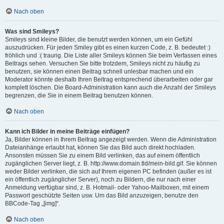
Nach oben
Was sind Smileys?
Smileys sind kleine Bilder, die benutzt werden können, um ein Gefühl
auszudrücken. Für jeden Smiley gibt es einen kurzen Code, z. B. bedeutet :)
fröhlich und :( traurig. Die Liste aller Smileys können Sie beim Verfassen eines
Beitrags sehen. Versuchen Sie bitte trotzdem, Smileys nicht zu häufig zu
benutzen, sie können einen Beitrag schnell unlesbar machen und ein
Moderator könnte deshalb Ihren Beitrag entsprechend überarbeiten oder gar
komplett löschen. Die Board-Administration kann auch die Anzahl der Smileys
begrenzen, die Sie in einem Beitrag benutzen können.
Nach oben
Kann ich Bilder in meine Beiträge einfügen?
Ja, Bilder können in Ihrem Beitrag angezeigt werden. Wenn die Administration
Dateianhänge erlaubt hat, können Sie das Bild auch direkt hochladen.
Ansonsten müssen Sie zu einem Bild verlinken, das auf einem öffentlich
zugänglichen Server liegt, z. B. http://www.domain.tld/mein-bild.gif. Sie können
weder Bilder verlinken, die sich auf Ihrem eigenen PC befinden (außer es ist
ein öffentlich zugänglicher Server), noch zu Bildern, die nur nach einer
Anmeldung verfügbar sind, z. B. Hotmail- oder Yahoo-Mailboxen, mit einem
Passwort geschützte Seiten usw. Um das Bild anzuzeigen, benutze den
BBCode-Tag „[img]“.
Nach oben