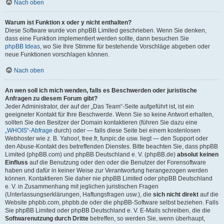
Nach oben
Warum ist Funktion x oder y nicht enthalten?
Diese Software wurde von phpBB Limited geschrieben. Wenn Sie denken,
dass eine Funktion implementiert werden sollte, dann besuchen Sie
phpBB Ideas
, wo Sie Ihre Stimme für bestehende Vorschläge abgeben oder
neue Funktionen vorschlagen können.
Nach oben
An wen soll ich mich wenden, falls es Beschwerden oder juristische
Anfragen zu diesem Forum gibt?
Jeder Administrator, der auf der „Das Team“-Seite aufgeführt ist, ist ein
geeigneter Kontakt für Ihre Beschwerde. Wenn Sie so keine Antwort erhalten,
sollten Sie den Besitzer der Domain kontaktieren (führen Sie dazu eine
„WHOIS“-Abfrage
durch) oder — falls diese Seite bei einem kostenlosen
Webhoster wie z. B. Yahoo!, free.fr, funpic.de usw. liegt — den Support oder
den Abuse-Kontakt des betreffenden Dienstes. Bitte beachten Sie, dass phpBB
Limited (phpBB.com) und phpBB Deutschland e. V. (phpBB.de)
absolut keinen
Einfluss
auf die Benutzung oder den oder die Benutzer der Forensoftware
haben und dafür in keiner Weise zur Verantwortung herangezogen werden
können. Kontaktieren Sie daher nie phpBB Limited oder phpBB Deutschland
e. V. in Zusammenhang mit jeglichen juristischen Fragen
(Unterlassungserklärungen, Haftungsfragen usw.), die
sich nicht direkt
auf die
Website phpbb.com, phpbb.de oder die phpBB-Software selbst beziehen. Falls
Sie phpBB Limited oder phpBB Deutschland e. V. E-Mails schreiben, die die
Softwarenutzung durch Dritte
betreffen, so werden Sie, wenn überhaupt,