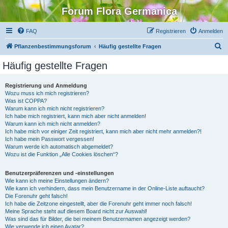
Forum Flora Germanica
FAQ
Registrieren
Anmelden
S
Pflanzenbestimmungsforum
Häufig gestellte Fragen
u
Häufig gestellte Fragen
c
h
Registrierung und Anmeldung
Wozu muss ich mich registrieren?
e
Was ist COPPA?
Warum kann ich mich nicht registrieren?
Ich habe mich registriert, kann mich aber nicht anmelden!
Warum kann ich mich nicht anmelden?
Ich habe mich vor einiger Zeit registriert, kann mich aber nicht mehr anmelden?!
Ich habe mein Passwort vergessen!
Warum werde ich automatisch abgemeldet?
Wozu ist die Funktion „Alle Cookies löschen“?
Benutzerpräferenzen und -einstellungen
Wie kann ich meine Einstellungen ändern?
Wie kann ich verhindern, dass mein Benutzername in der Online-Liste auftaucht?
Die Forenuhr geht falsch!
Ich habe die Zeitzone eingestellt, aber die Forenuhr geht immer noch falsch!
Meine Sprache steht auf diesem Board nicht zur Auswahl!
Was sind das für Bilder, die bei meinem Benutzernamen angezeigt werden?
Wie verwende ich einen Avatar?