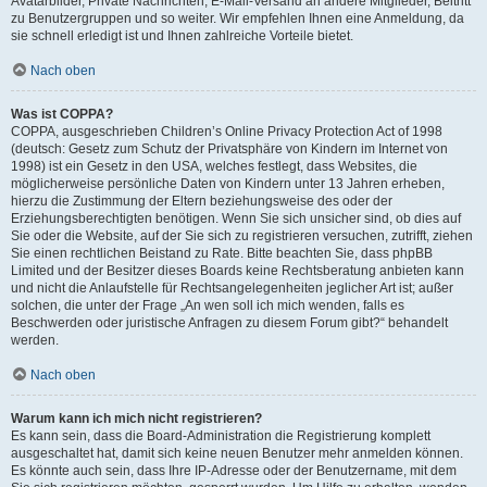
Avatarbilder, Private Nachrichten, E-Mail-Versand an andere Mitglieder, Beitritt
zu Benutzergruppen und so weiter. Wir empfehlen Ihnen eine Anmeldung, da
sie schnell erledigt ist und Ihnen zahlreiche Vorteile bietet.
Nach oben
Was ist COPPA?
COPPA, ausgeschrieben Children’s Online Privacy Protection Act of 1998
(deutsch: Gesetz zum Schutz der Privatsphäre von Kindern im Internet von
1998) ist ein Gesetz in den USA, welches festlegt, dass Websites, die
möglicherweise persönliche Daten von Kindern unter 13 Jahren erheben,
hierzu die Zustimmung der Eltern beziehungsweise des oder der
Erziehungsberechtigten benötigen. Wenn Sie sich unsicher sind, ob dies auf
Sie oder die Website, auf der Sie sich zu registrieren versuchen, zutrifft, ziehen
Sie einen rechtlichen Beistand zu Rate. Bitte beachten Sie, dass phpBB
Limited und der Besitzer dieses Boards keine Rechtsberatung anbieten kann
und nicht die Anlaufstelle für Rechtsangelegenheiten jeglicher Art ist; außer
solchen, die unter der Frage „An wen soll ich mich wenden, falls es
Beschwerden oder juristische Anfragen zu diesem Forum gibt?“ behandelt
werden.
Nach oben
Warum kann ich mich nicht registrieren?
Es kann sein, dass die Board-Administration die Registrierung komplett
ausgeschaltet hat, damit sich keine neuen Benutzer mehr anmelden können.
Es könnte auch sein, dass Ihre IP-Adresse oder der Benutzername, mit dem