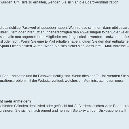
 wurden. Um Hilfe zu erhalten, wenden Sie sich an die Board-Administration.
nd das richtige Passwort eingegeben haben. Wenn diese stimmen, dann gibt es zw
Ihrer Eltern oder Ihrer Erziehungsberechtigten den Anweisungen folgen, die Sie erh
üssen alle neu angemeldeten Mitglieder erst freigeschaltet werden – entweder müsse
 ist oder nicht. Wenn Sie eine E-Mail erhalten haben, folgen Sie den dort enthalte
pam-Filter blockiert wurde. Wenn Sie sich sicher sind, dass Ihre E-Mail-Adresse 
hr Benutzername und Ihr Passwort richtig sind. Wenn dies der Fall ist, wenden Sie
gurationsproblem mit der Website vorliegt, welches ein Administrator lösen muss.
icht mehr anmelden?!
schieden Gründen deaktiviert oder gelöscht hat. Außerdem löschen viele Boards reg
strieren Sie sich einfach erneut und nehmen Sie aktiv an den Diskussionen teil!