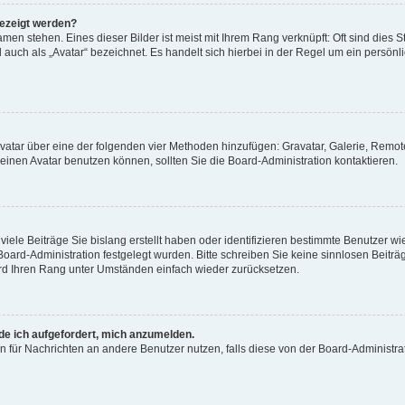
gezeigt werden?
men stehen. Eines dieser Bilder ist meist mit Ihrem Rang verknüpft: Oft sind dies S
auch als „Avatar“ bezeichnet. Es handelt sich hierbei in der Regel um ein persönl
 Avatar über eine der folgenden vier Methoden hinzufügen: Gravatar, Galerie, Rem
inen Avatar benutzen können, sollten Sie die Board-Administration kontaktieren.
iele Beiträge Sie bislang erstellt haben oder identifizieren bestimmte Benutzer
 Board-Administration festgelegt wurden. Bitte schreiben Sie keine sinnlosen Beit
wird Ihren Rang unter Umständen einfach wieder zurücksetzen.
rde ich aufgefordert, mich anzumelden.
ion für Nachrichten an andere Benutzer nutzen, falls diese von der Board-Administ