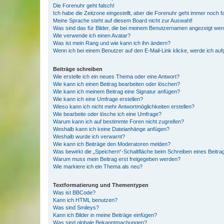
Die Forenuhr geht falsch!
Ich habe die Zeitzone eingestellt, aber die Forenuhr geht immer noch f
Meine Sprache steht auf diesem Board nicht zur Auswahl!
Was sind das für Bilder, die bei meinem Benutzernamen angezeigt we
Wie verwende ich einen Avatar?
Was ist mein Rang und wie kann ich ihn ändern?
Wenn ich bei einem Benutzer auf den E-Mail-Link klicke, werde ich au
Beiträge schreiben
Wie erstelle ich ein neues Thema oder eine Antwort?
Wie kann ich einen Beitrag bearbeiten oder löschen?
Wie kann ich meinem Beitrag eine Signatur anfügen?
Wie kann ich eine Umfrage erstellen?
Wieso kann ich nicht mehr Antwortmöglichkeiten erstellen?
Wie bearbeite oder lösche ich eine Umfrage?
Warum kann ich auf bestimmte Foren nicht zugreifen?
Weshalb kann ich keine Dateianhänge anfügen?
Weshalb wurde ich verwarnt?
Wie kann ich Beiträge den Moderatoren melden?
Was bewirkt die „Speichern“-Schaltfläche beim Schreiben eines Beitra
Warum muss mein Beitrag erst freigegeben werden?
Wie markiere ich ein Thema als neu?
Textformatierung und Thementypen
Was ist BBCode?
Kann ich HTML benutzen?
Was sind Smileys?
Kann ich Bilder in meine Beiträge einfügen?
Was sind globale Bekanntmachungen?