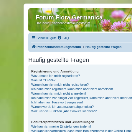
Forum Flora Germanica
Das neue Pflanzenbestimmungsforum
Schnellzugriff
FAQ
Pflanzenbestimmungsforum
Häufig gestellte Fragen
Häufig gestellte Fragen
Registrierung und Anmeldung
Wozu muss ich mich registrieren?
Was ist COPPA?
Warum kann ich mich nicht registrieren?
Ich habe mich registriert, kann mich aber nicht anmelden!
Warum kann ich mich nicht anmelden?
Ich habe mich vor einiger Zeit registriert, kann mich aber nicht mehr 
Ich habe mein Passwort vergessen!
Warum werde ich automatisch abgemeldet?
Wozu ist die Funktion „Alle Cookies löschen“?
Benutzerpräferenzen und -einstellungen
Wie kann ich meine Einstellungen ändern?
Wie kann ich verhindern, dass mein Benutzername in der Online-Liste 