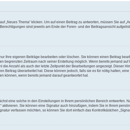
f „Neues Thema“ klicken. Um auf einen Beitrag zu antworten, müssen Sie auf „Ant
e Berechtigungen sind jeweils am Ende der Foren- und der Beitragsansicht aufgeliste
nur Ihre eigenen Beiträge bearbeiten oder löschen. Sie können einen Beitrag bear
nen begrenzten Zeitraum nach seiner Erstellung möglich. Wenn bereits jemand auf Ih
 die Anzahl als auch der letzte Zeitpunkt der Bearbeitungen angezeigt. Dieser Hi
 Beitrag überarbeitet hat. Diese können jedoch, falls sie es für nötig halten, eine 
hen können, wenn bereits jemand darauf geantwortet hat.
hst eine solche in den Einstellungen in Ihrem persönlichen Bereich entwerfen. Na
 aktivieren. Sie können eine Signatur auch hinzufügen, indem Sie in Ihrem persö
gnatur verfassen möchten, so können Sie dort einfach das Kontrollkästchen „Signa