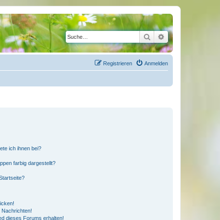
Suche
Erweiterte Suche
Registrieren
Anmelden
ete ich ihnen bei?
en farbig dargestellt?
tartseite?
icken!
 Nachrichten!
ed dieses Forums erhalten!