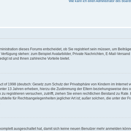
Wie kann ich einen Administrator des Board
nistration dieses Forums entscheidet, ob Sie registriert sein müssen, um Beiträge z
ur Verfügung stehen: zum Beispiel Avatarbilder, Private Nachrichten, E-Mail-Versand
igt ist und Ihnen zahlreiche Vorteile bietet.
t of 1998 (deutsch: Gesetz zum Schutz der Privatsphäre von Kindern im Internet vo
unter 13 Jahren erheben, hierzu die Zustimmung der Eltern beziehungsweise des o
h zu registrieren versuchen, zutrifft, ziehen Sie einen rechtlichen Beistand zu Rat
stelle für Rechtsangelegenheiten jeglicher Art ist; außer solchen, die unter der 
.
 komplett ausgeschaltet hat, damit sich keine neuen Benutzer mehr anmelden könne