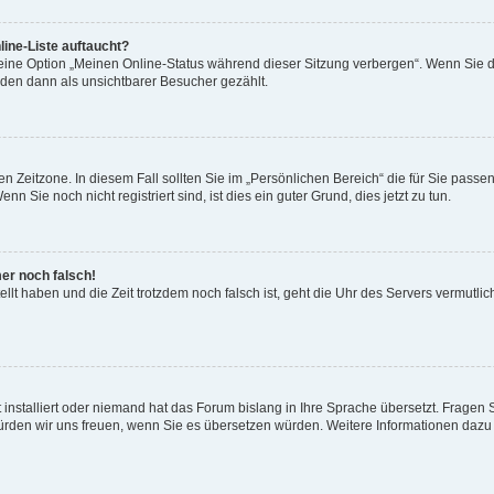
ine-Liste auftaucht?
 eine Option „Meinen Online-Status während dieser Sitzung verbergen“. Wenn Sie d
rden dann als unsichtbarer Besucher gezählt.
n Zeitzone. In diesem Fall sollten Sie im „Persönlichen Bereich“ die für Sie passend
 Sie noch nicht registriert sind, ist dies ein guter Grund, dies jetzt zu tun.
mer noch falsch!
ellt haben und die Zeit trotzdem noch falsch ist, geht die Uhr des Servers vermutlic
 installiert oder niemand hat das Forum bislang in Ihre Sprache übersetzt. Fragen 
t, würden wir uns freuen, wenn Sie es übersetzen würden. Weitere Informationen da