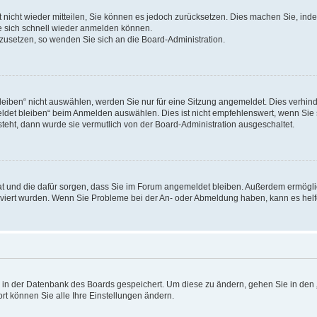
rt nicht wieder mitteilen, Sie können es jedoch zurücksetzen. Dies machen Sie, in
e sich schnell wieder anmelden können.
ckzusetzen, so wenden Sie sich an die Board-Administration.
ben“ nicht auswählen, werden Sie nur für eine Sitzung angemeldet. Dies verhinde
et bleiben“ beim Anmelden auswählen. Dies ist nicht empfehlenswert, wenn Sie s
steht, dann wurde sie vermutlich von der Board-Administration ausgeschaltet.
 hat und die dafür sorgen, dass Sie im Forum angemeldet bleiben. Außerdem ermögl
ktiviert wurden. Wenn Sie Probleme bei der An- oder Abmeldung haben, kann es hel
en in der Datenbank des Boards gespeichert. Um diese zu ändern, gehen Sie in den 
rt können Sie alle Ihre Einstellungen ändern.