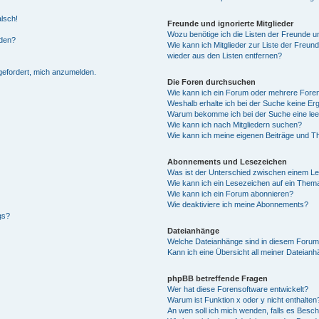
alsch!
Freunde und ignorierte Mitglieder
Wozu benötige ich die Listen der Freunde un
rden?
Wie kann ich Mitglieder zur Liste der Freund
wieder aus den Listen entfernen?
fgefordert, mich anzumelden.
Die Foren durchsuchen
Wie kann ich ein Forum oder mehrere For
Weshalb erhalte ich bei der Suche keine Er
Warum bekomme ich bei der Suche eine lee
Wie kann ich nach Mitgliedern suchen?
Wie kann ich meine eigenen Beiträge und T
Abonnements und Lesezeichen
Was ist der Unterschied zwischen einem L
Wie kann ich ein Lesezeichen auf ein Them
Wie kann ich ein Forum abonnieren?
Wie deaktiviere ich meine Abonnements?
gs?
Dateianhänge
Welche Dateianhänge sind in diesem Forum
Kann ich eine Übersicht all meiner Dateian
phpBB betreffende Fragen
Wer hat diese Forensoftware entwickelt?
Warum ist Funktion x oder y nicht enthalten
An wen soll ich mich wenden, falls es Besc