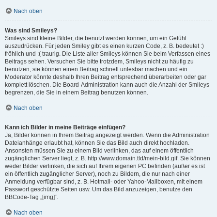
Nach oben
Was sind Smileys?
Smileys sind kleine Bilder, die benutzt werden können, um ein Gefühl
auszudrücken. Für jeden Smiley gibt es einen kurzen Code, z. B. bedeutet :)
fröhlich und :( traurig. Die Liste aller Smileys können Sie beim Verfassen eines
Beitrags sehen. Versuchen Sie bitte trotzdem, Smileys nicht zu häufig zu
benutzen, sie können einen Beitrag schnell unlesbar machen und ein
Moderator könnte deshalb Ihren Beitrag entsprechend überarbeiten oder gar
komplett löschen. Die Board-Administration kann auch die Anzahl der Smileys
begrenzen, die Sie in einem Beitrag benutzen können.
Nach oben
Kann ich Bilder in meine Beiträge einfügen?
Ja, Bilder können in Ihrem Beitrag angezeigt werden. Wenn die Administration
Dateianhänge erlaubt hat, können Sie das Bild auch direkt hochladen.
Ansonsten müssen Sie zu einem Bild verlinken, das auf einem öffentlich
zugänglichen Server liegt, z. B. http://www.domain.tld/mein-bild.gif. Sie können
weder Bilder verlinken, die sich auf Ihrem eigenen PC befinden (außer es ist
ein öffentlich zugänglicher Server), noch zu Bildern, die nur nach einer
Anmeldung verfügbar sind, z. B. Hotmail- oder Yahoo-Mailboxen, mit einem
Passwort geschützte Seiten usw. Um das Bild anzuzeigen, benutze den
BBCode-Tag „[img]“.
Nach oben