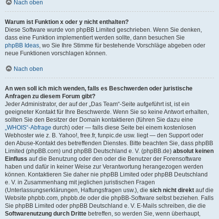
Nach oben
Warum ist Funktion x oder y nicht enthalten?
Diese Software wurde von phpBB Limited geschrieben. Wenn Sie denken,
dass eine Funktion implementiert werden sollte, dann besuchen Sie
phpBB Ideas
, wo Sie Ihre Stimme für bestehende Vorschläge abgeben oder
neue Funktionen vorschlagen können.
Nach oben
An wen soll ich mich wenden, falls es Beschwerden oder juristische
Anfragen zu diesem Forum gibt?
Jeder Administrator, der auf der „Das Team“-Seite aufgeführt ist, ist ein
geeigneter Kontakt für Ihre Beschwerde. Wenn Sie so keine Antwort erhalten,
sollten Sie den Besitzer der Domain kontaktieren (führen Sie dazu eine
„WHOIS“-Abfrage
durch) oder — falls diese Seite bei einem kostenlosen
Webhoster wie z. B. Yahoo!, free.fr, funpic.de usw. liegt — den Support oder
den Abuse-Kontakt des betreffenden Dienstes. Bitte beachten Sie, dass phpBB
Limited (phpBB.com) und phpBB Deutschland e. V. (phpBB.de)
absolut keinen
Einfluss
auf die Benutzung oder den oder die Benutzer der Forensoftware
haben und dafür in keiner Weise zur Verantwortung herangezogen werden
können. Kontaktieren Sie daher nie phpBB Limited oder phpBB Deutschland
e. V. in Zusammenhang mit jeglichen juristischen Fragen
(Unterlassungserklärungen, Haftungsfragen usw.), die
sich nicht direkt
auf die
Website phpbb.com, phpbb.de oder die phpBB-Software selbst beziehen. Falls
Sie phpBB Limited oder phpBB Deutschland e. V. E-Mails schreiben, die die
Softwarenutzung durch Dritte
betreffen, so werden Sie, wenn überhaupt,