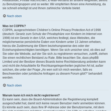
Avatarbilder, Private Nachrichten, E-Mail-Versand an andere Mitglieder, Beitritt
zu Benutzergruppen und so weiter. Wir empfehlen Ihnen eine Anmeldung, da
sie schnell erledigt ist und Ihnen zahlreiche Vorteile bietet.
Nach oben
Was ist COPPA?
COPPA, ausgeschrieben Children’s Online Privacy Protection Act of 1998
(deutsch: Gesetz zum Schutz der Privatsphäre von Kindern im Internet von
1998) ist ein Gesetz in den USA, welches festlegt, dass Websites, die
möglicherweise persönliche Daten von Kindern unter 13 Jahren erheben,
hierzu die Zustimmung der Eltern beziehungsweise des oder der
Erziehungsberechtigten benötigen. Wenn Sie sich unsicher sind, ob dies auf
Sie oder die Website, auf der Sie sich zu registrieren versuchen, zutrifft, ziehen
Sie einen rechtlichen Beistand zu Rate. Bitte beachten Sie, dass phpBB
Limited und der Besitzer dieses Boards keine Rechtsberatung anbieten kann
und nicht die Anlaufstelle für Rechtsangelegenheiten jeglicher Art ist; außer
solchen, die unter der Frage „An wen soll ich mich wenden, falls es
Beschwerden oder juristische Anfragen zu diesem Forum gibt?“ behandelt
werden.
Nach oben
Warum kann ich mich nicht registrieren?
Es kann sein, dass die Board-Administration die Registrierung komplett
ausgeschaltet hat, damit sich keine neuen Benutzer mehr anmelden können.
Es könnte auch sein, dass Ihre IP-Adresse oder der Benutzername, mit dem