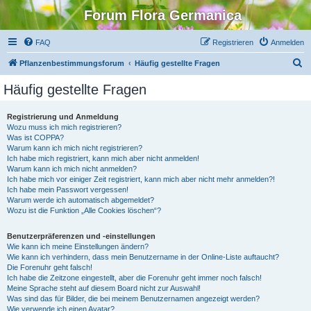
Forum Flora Germanica
FAQ
Registrieren
Anmelden
S
Pflanzenbestimmungsforum
Häufig gestellte Fragen
u
Häufig gestellte Fragen
c
h
Registrierung und Anmeldung
Wozu muss ich mich registrieren?
e
Was ist COPPA?
Warum kann ich mich nicht registrieren?
Ich habe mich registriert, kann mich aber nicht anmelden!
Warum kann ich mich nicht anmelden?
Ich habe mich vor einiger Zeit registriert, kann mich aber nicht mehr anmelden?!
Ich habe mein Passwort vergessen!
Warum werde ich automatisch abgemeldet?
Wozu ist die Funktion „Alle Cookies löschen“?
Benutzerpräferenzen und -einstellungen
Wie kann ich meine Einstellungen ändern?
Wie kann ich verhindern, dass mein Benutzername in der Online-Liste auftaucht?
Die Forenuhr geht falsch!
Ich habe die Zeitzone eingestellt, aber die Forenuhr geht immer noch falsch!
Meine Sprache steht auf diesem Board nicht zur Auswahl!
Was sind das für Bilder, die bei meinem Benutzernamen angezeigt werden?
Wie verwende ich einen Avatar?