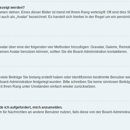
gezeigt werden?
men stehen. Eines dieser Bilder ist meist mit Ihrem Rang verknüpft: Oft sind dies S
auch als „Avatar“ bezeichnet. Es handelt sich hierbei in der Regel um ein persönl
 Avatar über eine der folgenden vier Methoden hinzufügen: Gravatar, Galerie, Rem
inen Avatar benutzen können, sollten Sie die Board-Administration kontaktieren.
iele Beiträge Sie bislang erstellt haben oder identifizieren bestimmte Benutzer
 Board-Administration festgelegt wurden. Bitte schreiben Sie keine sinnlosen Beit
wird Ihren Rang unter Umständen einfach wieder zurücksetzen.
rde ich aufgefordert, mich anzumelden.
ion für Nachrichten an andere Benutzer nutzen, falls diese von der Board-Administ