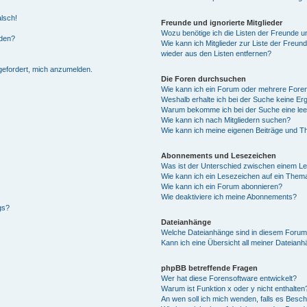
alsch!
Freunde und ignorierte Mitglieder
Wozu benötige ich die Listen der Freunde un
rden?
Wie kann ich Mitglieder zur Liste der Freund
wieder aus den Listen entfernen?
fgefordert, mich anzumelden.
Die Foren durchsuchen
Wie kann ich ein Forum oder mehrere For
Weshalb erhalte ich bei der Suche keine Er
Warum bekomme ich bei der Suche eine lee
Wie kann ich nach Mitgliedern suchen?
Wie kann ich meine eigenen Beiträge und T
Abonnements und Lesezeichen
Was ist der Unterschied zwischen einem L
Wie kann ich ein Lesezeichen auf ein Them
Wie kann ich ein Forum abonnieren?
Wie deaktiviere ich meine Abonnements?
gs?
Dateianhänge
Welche Dateianhänge sind in diesem Forum
Kann ich eine Übersicht all meiner Dateian
phpBB betreffende Fragen
Wer hat diese Forensoftware entwickelt?
Warum ist Funktion x oder y nicht enthalten
An wen soll ich mich wenden, falls es Besc