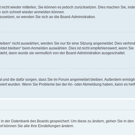
rt nicht wieder mitteilen, Sie können es jedoch zurücksetzen. Dies machen Sie, in
e sich schnell wieder anmelden können.
ckzusetzen, so wenden Sie sich an die Board-Administration.
ben“ nicht auswählen, werden Sie nur für eine Sitzung angemeldet. Dies verhinde
et bleiben“ beim Anmelden auswählen. Dies ist nicht empfehlenswert, wenn Sie s
steht, dann wurde sie vermutlich von der Board-Administration ausgeschaltet.
 hat und die dafür sorgen, dass Sie im Forum angemeldet bleiben. Außerdem ermögl
ktiviert wurden. Wenn Sie Probleme bei der An- oder Abmeldung haben, kann es hel
en in der Datenbank des Boards gespeichert. Um diese zu ändern, gehen Sie in den 
rt können Sie alle Ihre Einstellungen ändern.