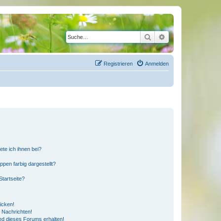
Suche
Erweiterte Suche
Registrieren
Anmelden
ete ich ihnen bei?
en farbig dargestellt?
tartseite?
icken!
 Nachrichten!
ed dieses Forums erhalten!