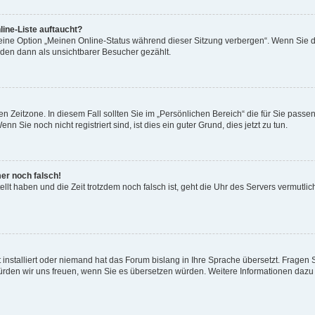
ine-Liste auftaucht?
 eine Option „Meinen Online-Status während dieser Sitzung verbergen“. Wenn Sie d
rden dann als unsichtbarer Besucher gezählt.
n Zeitzone. In diesem Fall sollten Sie im „Persönlichen Bereich“ die für Sie passend
 Sie noch nicht registriert sind, ist dies ein guter Grund, dies jetzt zu tun.
mer noch falsch!
ellt haben und die Zeit trotzdem noch falsch ist, geht die Uhr des Servers vermutlic
 installiert oder niemand hat das Forum bislang in Ihre Sprache übersetzt. Fragen 
t, würden wir uns freuen, wenn Sie es übersetzen würden. Weitere Informationen da