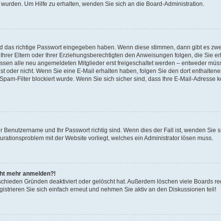
 wurden. Um Hilfe zu erhalten, wenden Sie sich an die Board-Administration.
nd das richtige Passwort eingegeben haben. Wenn diese stimmen, dann gibt es zw
Ihrer Eltern oder Ihrer Erziehungsberechtigten den Anweisungen folgen, die Sie erh
üssen alle neu angemeldeten Mitglieder erst freigeschaltet werden – entweder müsse
 ist oder nicht. Wenn Sie eine E-Mail erhalten haben, folgen Sie den dort enthalte
pam-Filter blockiert wurde. Wenn Sie sich sicher sind, dass Ihre E-Mail-Adresse 
hr Benutzername und Ihr Passwort richtig sind. Wenn dies der Fall ist, wenden Sie
gurationsproblem mit der Website vorliegt, welches ein Administrator lösen muss.
icht mehr anmelden?!
schieden Gründen deaktiviert oder gelöscht hat. Außerdem löschen viele Boards reg
strieren Sie sich einfach erneut und nehmen Sie aktiv an den Diskussionen teil!