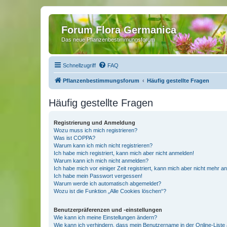
Forum Flora Germanica
Das neue Pflanzenbestimmungsforum
Schnellzugriff
FAQ
Pflanzenbestimmungsforum
Häufig gestellte Fragen
Häufig gestellte Fragen
Registrierung und Anmeldung
Wozu muss ich mich registrieren?
Was ist COPPA?
Warum kann ich mich nicht registrieren?
Ich habe mich registriert, kann mich aber nicht anmelden!
Warum kann ich mich nicht anmelden?
Ich habe mich vor einiger Zeit registriert, kann mich aber nicht mehr 
Ich habe mein Passwort vergessen!
Warum werde ich automatisch abgemeldet?
Wozu ist die Funktion „Alle Cookies löschen“?
Benutzerpräferenzen und -einstellungen
Wie kann ich meine Einstellungen ändern?
Wie kann ich verhindern, dass mein Benutzername in der Online-Liste 