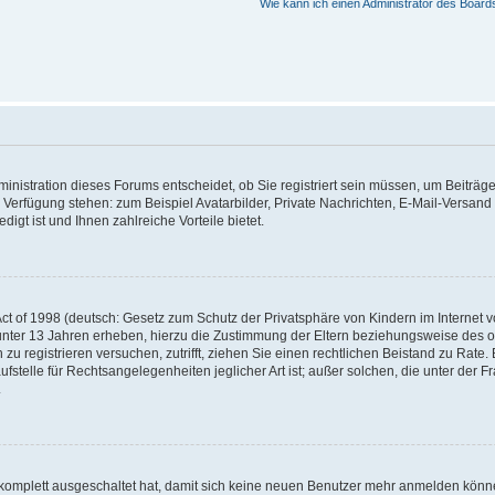
Wie kann ich einen Administrator des Board
nistration dieses Forums entscheidet, ob Sie registriert sein müssen, um Beiträge z
ur Verfügung stehen: zum Beispiel Avatarbilder, Private Nachrichten, E-Mail-Versand
igt ist und Ihnen zahlreiche Vorteile bietet.
t of 1998 (deutsch: Gesetz zum Schutz der Privatsphäre von Kindern im Internet vo
unter 13 Jahren erheben, hierzu die Zustimmung der Eltern beziehungsweise des o
h zu registrieren versuchen, zutrifft, ziehen Sie einen rechtlichen Beistand zu Rat
stelle für Rechtsangelegenheiten jeglicher Art ist; außer solchen, die unter der 
.
 komplett ausgeschaltet hat, damit sich keine neuen Benutzer mehr anmelden könne