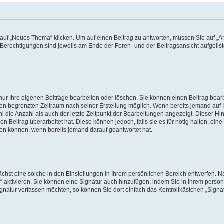
f „Neues Thema“ klicken. Um auf einen Beitrag zu antworten, müssen Sie auf „Ant
e Berechtigungen sind jeweils am Ende der Foren- und der Beitragsansicht aufgeliste
nur Ihre eigenen Beiträge bearbeiten oder löschen. Sie können einen Beitrag bear
nen begrenzten Zeitraum nach seiner Erstellung möglich. Wenn bereits jemand auf Ih
 die Anzahl als auch der letzte Zeitpunkt der Bearbeitungen angezeigt. Dieser Hi
 Beitrag überarbeitet hat. Diese können jedoch, falls sie es für nötig halten, eine 
hen können, wenn bereits jemand darauf geantwortet hat.
hst eine solche in den Einstellungen in Ihrem persönlichen Bereich entwerfen. Na
 aktivieren. Sie können eine Signatur auch hinzufügen, indem Sie in Ihrem persö
gnatur verfassen möchten, so können Sie dort einfach das Kontrollkästchen „Signa