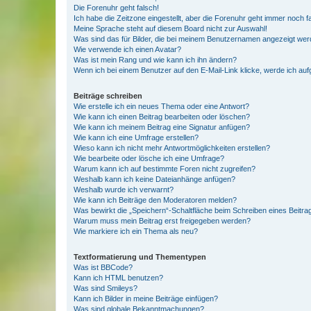
Die Forenuhr geht falsch!
Ich habe die Zeitzone eingestellt, aber die Forenuhr geht immer noch f
Meine Sprache steht auf diesem Board nicht zur Auswahl!
Was sind das für Bilder, die bei meinem Benutzernamen angezeigt we
Wie verwende ich einen Avatar?
Was ist mein Rang und wie kann ich ihn ändern?
Wenn ich bei einem Benutzer auf den E-Mail-Link klicke, werde ich au
Beiträge schreiben
Wie erstelle ich ein neues Thema oder eine Antwort?
Wie kann ich einen Beitrag bearbeiten oder löschen?
Wie kann ich meinem Beitrag eine Signatur anfügen?
Wie kann ich eine Umfrage erstellen?
Wieso kann ich nicht mehr Antwortmöglichkeiten erstellen?
Wie bearbeite oder lösche ich eine Umfrage?
Warum kann ich auf bestimmte Foren nicht zugreifen?
Weshalb kann ich keine Dateianhänge anfügen?
Weshalb wurde ich verwarnt?
Wie kann ich Beiträge den Moderatoren melden?
Was bewirkt die „Speichern“-Schaltfläche beim Schreiben eines Beitra
Warum muss mein Beitrag erst freigegeben werden?
Wie markiere ich ein Thema als neu?
Textformatierung und Thementypen
Was ist BBCode?
Kann ich HTML benutzen?
Was sind Smileys?
Kann ich Bilder in meine Beiträge einfügen?
Was sind globale Bekanntmachungen?