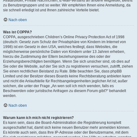
Avatarbilder, Private Nachrichten, E-Mail-Versand an andere Mitglieder, Beitritt
zu Benutzergruppen und so weiter. Wir empfehlen Ihnen eine Anmeldung, da
sie schnell erledigt ist und Ihnen zahlreiche Vorteile bietet.
Nach oben
Was ist COPPA?
COPPA, ausgeschrieben Children’s Online Privacy Protection Act of 1998
(deutsch: Gesetz zum Schutz der Privatsphäre von Kindern im Internet von
1998) ist ein Gesetz in den USA, welches festlegt, dass Websites, die
möglicherweise persönliche Daten von Kindern unter 13 Jahren erheben,
hierzu die Zustimmung der Eltern beziehungsweise des oder der
Erziehungsberechtigten benötigen. Wenn Sie sich unsicher sind, ob dies auf
Sie oder die Website, auf der Sie sich zu registrieren versuchen, zutrifft, ziehen
Sie einen rechtlichen Beistand zu Rate. Bitte beachten Sie, dass phpBB
Limited und der Besitzer dieses Boards keine Rechtsberatung anbieten kann
und nicht die Anlaufstelle für Rechtsangelegenheiten jeglicher Art ist; außer
solchen, die unter der Frage „An wen soll ich mich wenden, falls es
Beschwerden oder juristische Anfragen zu diesem Forum gibt?“ behandelt
werden.
Nach oben
Warum kann ich mich nicht registrieren?
Es kann sein, dass die Board-Administration die Registrierung komplett
ausgeschaltet hat, damit sich keine neuen Benutzer mehr anmelden können.
Es könnte auch sein, dass Ihre IP-Adresse oder der Benutzername, mit dem