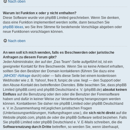
Nach oben
Warum ist Funktion x oder y nicht enthalten?
Diese Software wurde von phpBB Limited geschrieben. Wenn Sie denken,
dass eine Funktion implementiert werden sollte, dann besuchen Sie
phpBB Ideas
, wo Sie Ihre Stimme für bestehende Vorschläge abgeben oder
neue Funktionen vorschlagen können.
Nach oben
An wen soll ich mich wenden, falls es Beschwerden oder juristische
Anfragen zu diesem Forum gibt?
Jeder Administrator, der auf der „Das Team“-Seite aufgeführt ist, ist ein
geeigneter Kontakt für Ihre Beschwerde. Wenn Sie so keine Antwort erhalten,
sollten Sie den Besitzer der Domain kontaktieren (führen Sie dazu eine
„WHOIS“-Abfrage
durch) oder — falls diese Seite bei einem kostenlosen
Webhoster wie z. B. Yahoo!, free.fr, funpic.de usw. liegt — den Support oder
den Abuse-Kontakt des betreffenden Dienstes. Bitte beachten Sie, dass phpBB
Limited (phpBB.com) und phpBB Deutschland e. V. (phpBB.de)
absolut keinen
Einfluss
auf die Benutzung oder den oder die Benutzer der Forensoftware
haben und dafür in keiner Weise zur Verantwortung herangezogen werden
können. Kontaktieren Sie daher nie phpBB Limited oder phpBB Deutschland
e. V. in Zusammenhang mit jeglichen juristischen Fragen
(Unterlassungserklärungen, Haftungsfragen usw.), die
sich nicht direkt
auf die
Website phpbb.com, phpbb.de oder die phpBB-Software selbst beziehen. Falls
Sie phpBB Limited oder phpBB Deutschland e. V. E-Mails schreiben, die die
Softwarenutzung durch Dritte
betreffen, so werden Sie, wenn überhaupt,