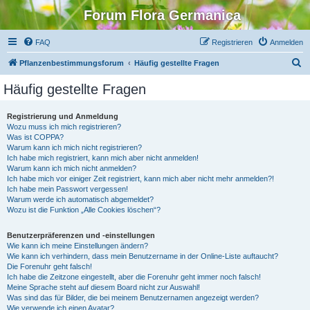
Forum Flora Germanica
FAQ
Registrieren
Anmelden
S
Pflanzenbestimmungsforum
Häufig gestellte Fragen
u
Häufig gestellte Fragen
c
h
Registrierung und Anmeldung
Wozu muss ich mich registrieren?
e
Was ist COPPA?
Warum kann ich mich nicht registrieren?
Ich habe mich registriert, kann mich aber nicht anmelden!
Warum kann ich mich nicht anmelden?
Ich habe mich vor einiger Zeit registriert, kann mich aber nicht mehr anmelden?!
Ich habe mein Passwort vergessen!
Warum werde ich automatisch abgemeldet?
Wozu ist die Funktion „Alle Cookies löschen“?
Benutzerpräferenzen und -einstellungen
Wie kann ich meine Einstellungen ändern?
Wie kann ich verhindern, dass mein Benutzername in der Online-Liste auftaucht?
Die Forenuhr geht falsch!
Ich habe die Zeitzone eingestellt, aber die Forenuhr geht immer noch falsch!
Meine Sprache steht auf diesem Board nicht zur Auswahl!
Was sind das für Bilder, die bei meinem Benutzernamen angezeigt werden?
Wie verwende ich einen Avatar?