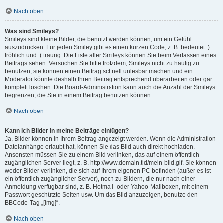
Nach oben
Was sind Smileys?
Smileys sind kleine Bilder, die benutzt werden können, um ein Gefühl
auszudrücken. Für jeden Smiley gibt es einen kurzen Code, z. B. bedeutet :)
fröhlich und :( traurig. Die Liste aller Smileys können Sie beim Verfassen eines
Beitrags sehen. Versuchen Sie bitte trotzdem, Smileys nicht zu häufig zu
benutzen, sie können einen Beitrag schnell unlesbar machen und ein
Moderator könnte deshalb Ihren Beitrag entsprechend überarbeiten oder gar
komplett löschen. Die Board-Administration kann auch die Anzahl der Smileys
begrenzen, die Sie in einem Beitrag benutzen können.
Nach oben
Kann ich Bilder in meine Beiträge einfügen?
Ja, Bilder können in Ihrem Beitrag angezeigt werden. Wenn die Administration
Dateianhänge erlaubt hat, können Sie das Bild auch direkt hochladen.
Ansonsten müssen Sie zu einem Bild verlinken, das auf einem öffentlich
zugänglichen Server liegt, z. B. http://www.domain.tld/mein-bild.gif. Sie können
weder Bilder verlinken, die sich auf Ihrem eigenen PC befinden (außer es ist
ein öffentlich zugänglicher Server), noch zu Bildern, die nur nach einer
Anmeldung verfügbar sind, z. B. Hotmail- oder Yahoo-Mailboxen, mit einem
Passwort geschützte Seiten usw. Um das Bild anzuzeigen, benutze den
BBCode-Tag „[img]“.
Nach oben