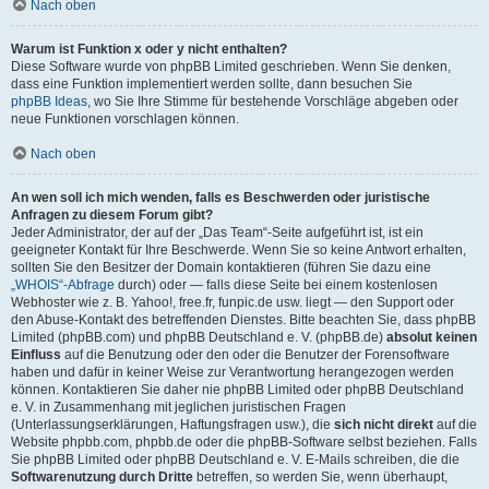
Nach oben
Warum ist Funktion x oder y nicht enthalten?
Diese Software wurde von phpBB Limited geschrieben. Wenn Sie denken,
dass eine Funktion implementiert werden sollte, dann besuchen Sie
phpBB Ideas
, wo Sie Ihre Stimme für bestehende Vorschläge abgeben oder
neue Funktionen vorschlagen können.
Nach oben
An wen soll ich mich wenden, falls es Beschwerden oder juristische
Anfragen zu diesem Forum gibt?
Jeder Administrator, der auf der „Das Team“-Seite aufgeführt ist, ist ein
geeigneter Kontakt für Ihre Beschwerde. Wenn Sie so keine Antwort erhalten,
sollten Sie den Besitzer der Domain kontaktieren (führen Sie dazu eine
„WHOIS“-Abfrage
durch) oder — falls diese Seite bei einem kostenlosen
Webhoster wie z. B. Yahoo!, free.fr, funpic.de usw. liegt — den Support oder
den Abuse-Kontakt des betreffenden Dienstes. Bitte beachten Sie, dass phpBB
Limited (phpBB.com) und phpBB Deutschland e. V. (phpBB.de)
absolut keinen
Einfluss
auf die Benutzung oder den oder die Benutzer der Forensoftware
haben und dafür in keiner Weise zur Verantwortung herangezogen werden
können. Kontaktieren Sie daher nie phpBB Limited oder phpBB Deutschland
e. V. in Zusammenhang mit jeglichen juristischen Fragen
(Unterlassungserklärungen, Haftungsfragen usw.), die
sich nicht direkt
auf die
Website phpbb.com, phpbb.de oder die phpBB-Software selbst beziehen. Falls
Sie phpBB Limited oder phpBB Deutschland e. V. E-Mails schreiben, die die
Softwarenutzung durch Dritte
betreffen, so werden Sie, wenn überhaupt,