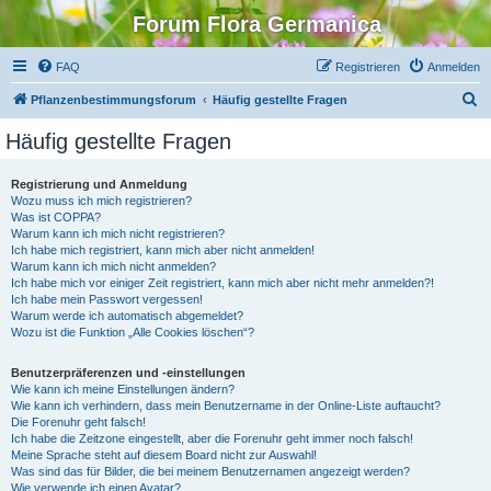
Forum Flora Germanica
FAQ
Registrieren
Anmelden
S
Pflanzenbestimmungsforum
Häufig gestellte Fragen
u
Häufig gestellte Fragen
c
h
Registrierung und Anmeldung
Wozu muss ich mich registrieren?
e
Was ist COPPA?
Warum kann ich mich nicht registrieren?
Ich habe mich registriert, kann mich aber nicht anmelden!
Warum kann ich mich nicht anmelden?
Ich habe mich vor einiger Zeit registriert, kann mich aber nicht mehr anmelden?!
Ich habe mein Passwort vergessen!
Warum werde ich automatisch abgemeldet?
Wozu ist die Funktion „Alle Cookies löschen“?
Benutzerpräferenzen und -einstellungen
Wie kann ich meine Einstellungen ändern?
Wie kann ich verhindern, dass mein Benutzername in der Online-Liste auftaucht?
Die Forenuhr geht falsch!
Ich habe die Zeitzone eingestellt, aber die Forenuhr geht immer noch falsch!
Meine Sprache steht auf diesem Board nicht zur Auswahl!
Was sind das für Bilder, die bei meinem Benutzernamen angezeigt werden?
Wie verwende ich einen Avatar?