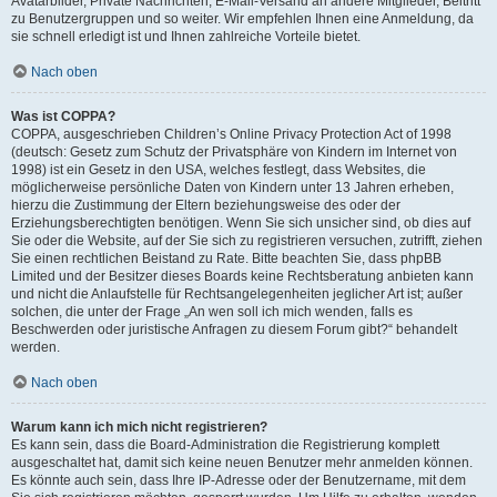
Avatarbilder, Private Nachrichten, E-Mail-Versand an andere Mitglieder, Beitritt
zu Benutzergruppen und so weiter. Wir empfehlen Ihnen eine Anmeldung, da
sie schnell erledigt ist und Ihnen zahlreiche Vorteile bietet.
Nach oben
Was ist COPPA?
COPPA, ausgeschrieben Children’s Online Privacy Protection Act of 1998
(deutsch: Gesetz zum Schutz der Privatsphäre von Kindern im Internet von
1998) ist ein Gesetz in den USA, welches festlegt, dass Websites, die
möglicherweise persönliche Daten von Kindern unter 13 Jahren erheben,
hierzu die Zustimmung der Eltern beziehungsweise des oder der
Erziehungsberechtigten benötigen. Wenn Sie sich unsicher sind, ob dies auf
Sie oder die Website, auf der Sie sich zu registrieren versuchen, zutrifft, ziehen
Sie einen rechtlichen Beistand zu Rate. Bitte beachten Sie, dass phpBB
Limited und der Besitzer dieses Boards keine Rechtsberatung anbieten kann
und nicht die Anlaufstelle für Rechtsangelegenheiten jeglicher Art ist; außer
solchen, die unter der Frage „An wen soll ich mich wenden, falls es
Beschwerden oder juristische Anfragen zu diesem Forum gibt?“ behandelt
werden.
Nach oben
Warum kann ich mich nicht registrieren?
Es kann sein, dass die Board-Administration die Registrierung komplett
ausgeschaltet hat, damit sich keine neuen Benutzer mehr anmelden können.
Es könnte auch sein, dass Ihre IP-Adresse oder der Benutzername, mit dem