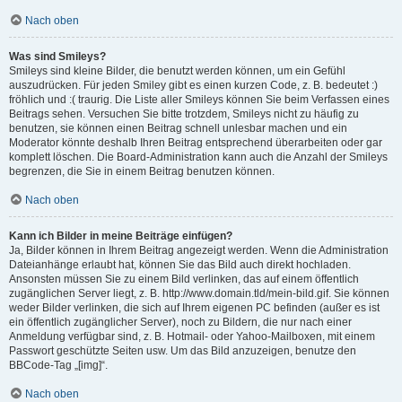
Nach oben
Was sind Smileys?
Smileys sind kleine Bilder, die benutzt werden können, um ein Gefühl
auszudrücken. Für jeden Smiley gibt es einen kurzen Code, z. B. bedeutet :)
fröhlich und :( traurig. Die Liste aller Smileys können Sie beim Verfassen eines
Beitrags sehen. Versuchen Sie bitte trotzdem, Smileys nicht zu häufig zu
benutzen, sie können einen Beitrag schnell unlesbar machen und ein
Moderator könnte deshalb Ihren Beitrag entsprechend überarbeiten oder gar
komplett löschen. Die Board-Administration kann auch die Anzahl der Smileys
begrenzen, die Sie in einem Beitrag benutzen können.
Nach oben
Kann ich Bilder in meine Beiträge einfügen?
Ja, Bilder können in Ihrem Beitrag angezeigt werden. Wenn die Administration
Dateianhänge erlaubt hat, können Sie das Bild auch direkt hochladen.
Ansonsten müssen Sie zu einem Bild verlinken, das auf einem öffentlich
zugänglichen Server liegt, z. B. http://www.domain.tld/mein-bild.gif. Sie können
weder Bilder verlinken, die sich auf Ihrem eigenen PC befinden (außer es ist
ein öffentlich zugänglicher Server), noch zu Bildern, die nur nach einer
Anmeldung verfügbar sind, z. B. Hotmail- oder Yahoo-Mailboxen, mit einem
Passwort geschützte Seiten usw. Um das Bild anzuzeigen, benutze den
BBCode-Tag „[img]“.
Nach oben