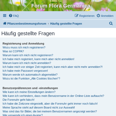
Forum Flora Germanica
FAQ
Registrieren
Anmelden
S
Pflanzenbestimmungsforum
Häufig gestellte Fragen
u
Häufig gestellte Fragen
c
h
Registrierung und Anmeldung
Wozu muss ich mich registrieren?
e
Was ist COPPA?
Warum kann ich mich nicht registrieren?
Ich habe mich registriert, kann mich aber nicht anmelden!
Warum kann ich mich nicht anmelden?
Ich habe mich vor einiger Zeit registriert, kann mich aber nicht mehr anmelden?!
Ich habe mein Passwort vergessen!
Warum werde ich automatisch abgemeldet?
Wozu ist die Funktion „Alle Cookies löschen“?
Benutzerpräferenzen und -einstellungen
Wie kann ich meine Einstellungen ändern?
Wie kann ich verhindern, dass mein Benutzername in der Online-Liste auftaucht?
Die Forenuhr geht falsch!
Ich habe die Zeitzone eingestellt, aber die Forenuhr geht immer noch falsch!
Meine Sprache steht auf diesem Board nicht zur Auswahl!
Was sind das für Bilder, die bei meinem Benutzernamen angezeigt werden?
Wie verwende ich einen Avatar?