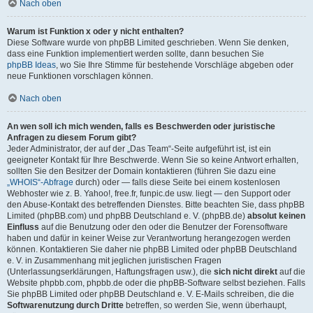
Nach oben
Warum ist Funktion x oder y nicht enthalten?
Diese Software wurde von phpBB Limited geschrieben. Wenn Sie denken,
dass eine Funktion implementiert werden sollte, dann besuchen Sie
phpBB Ideas
, wo Sie Ihre Stimme für bestehende Vorschläge abgeben oder
neue Funktionen vorschlagen können.
Nach oben
An wen soll ich mich wenden, falls es Beschwerden oder juristische
Anfragen zu diesem Forum gibt?
Jeder Administrator, der auf der „Das Team“-Seite aufgeführt ist, ist ein
geeigneter Kontakt für Ihre Beschwerde. Wenn Sie so keine Antwort erhalten,
sollten Sie den Besitzer der Domain kontaktieren (führen Sie dazu eine
„WHOIS“-Abfrage
durch) oder — falls diese Seite bei einem kostenlosen
Webhoster wie z. B. Yahoo!, free.fr, funpic.de usw. liegt — den Support oder
den Abuse-Kontakt des betreffenden Dienstes. Bitte beachten Sie, dass phpBB
Limited (phpBB.com) und phpBB Deutschland e. V. (phpBB.de)
absolut keinen
Einfluss
auf die Benutzung oder den oder die Benutzer der Forensoftware
haben und dafür in keiner Weise zur Verantwortung herangezogen werden
können. Kontaktieren Sie daher nie phpBB Limited oder phpBB Deutschland
e. V. in Zusammenhang mit jeglichen juristischen Fragen
(Unterlassungserklärungen, Haftungsfragen usw.), die
sich nicht direkt
auf die
Website phpbb.com, phpbb.de oder die phpBB-Software selbst beziehen. Falls
Sie phpBB Limited oder phpBB Deutschland e. V. E-Mails schreiben, die die
Softwarenutzung durch Dritte
betreffen, so werden Sie, wenn überhaupt,