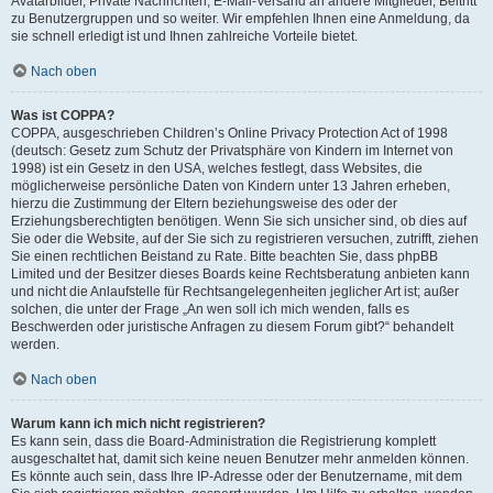
Avatarbilder, Private Nachrichten, E-Mail-Versand an andere Mitglieder, Beitritt
zu Benutzergruppen und so weiter. Wir empfehlen Ihnen eine Anmeldung, da
sie schnell erledigt ist und Ihnen zahlreiche Vorteile bietet.
Nach oben
Was ist COPPA?
COPPA, ausgeschrieben Children’s Online Privacy Protection Act of 1998
(deutsch: Gesetz zum Schutz der Privatsphäre von Kindern im Internet von
1998) ist ein Gesetz in den USA, welches festlegt, dass Websites, die
möglicherweise persönliche Daten von Kindern unter 13 Jahren erheben,
hierzu die Zustimmung der Eltern beziehungsweise des oder der
Erziehungsberechtigten benötigen. Wenn Sie sich unsicher sind, ob dies auf
Sie oder die Website, auf der Sie sich zu registrieren versuchen, zutrifft, ziehen
Sie einen rechtlichen Beistand zu Rate. Bitte beachten Sie, dass phpBB
Limited und der Besitzer dieses Boards keine Rechtsberatung anbieten kann
und nicht die Anlaufstelle für Rechtsangelegenheiten jeglicher Art ist; außer
solchen, die unter der Frage „An wen soll ich mich wenden, falls es
Beschwerden oder juristische Anfragen zu diesem Forum gibt?“ behandelt
werden.
Nach oben
Warum kann ich mich nicht registrieren?
Es kann sein, dass die Board-Administration die Registrierung komplett
ausgeschaltet hat, damit sich keine neuen Benutzer mehr anmelden können.
Es könnte auch sein, dass Ihre IP-Adresse oder der Benutzername, mit dem