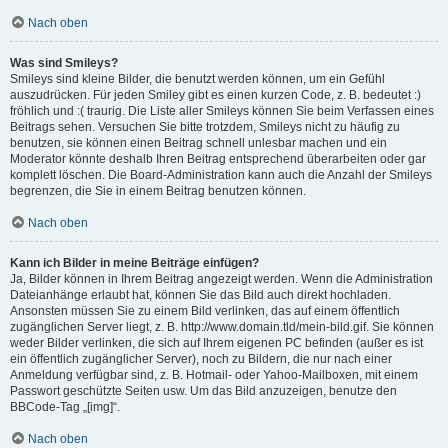
Nach oben
Was sind Smileys?
Smileys sind kleine Bilder, die benutzt werden können, um ein Gefühl
auszudrücken. Für jeden Smiley gibt es einen kurzen Code, z. B. bedeutet :)
fröhlich und :( traurig. Die Liste aller Smileys können Sie beim Verfassen eines
Beitrags sehen. Versuchen Sie bitte trotzdem, Smileys nicht zu häufig zu
benutzen, sie können einen Beitrag schnell unlesbar machen und ein
Moderator könnte deshalb Ihren Beitrag entsprechend überarbeiten oder gar
komplett löschen. Die Board-Administration kann auch die Anzahl der Smileys
begrenzen, die Sie in einem Beitrag benutzen können.
Nach oben
Kann ich Bilder in meine Beiträge einfügen?
Ja, Bilder können in Ihrem Beitrag angezeigt werden. Wenn die Administration
Dateianhänge erlaubt hat, können Sie das Bild auch direkt hochladen.
Ansonsten müssen Sie zu einem Bild verlinken, das auf einem öffentlich
zugänglichen Server liegt, z. B. http://www.domain.tld/mein-bild.gif. Sie können
weder Bilder verlinken, die sich auf Ihrem eigenen PC befinden (außer es ist
ein öffentlich zugänglicher Server), noch zu Bildern, die nur nach einer
Anmeldung verfügbar sind, z. B. Hotmail- oder Yahoo-Mailboxen, mit einem
Passwort geschützte Seiten usw. Um das Bild anzuzeigen, benutze den
BBCode-Tag „[img]“.
Nach oben