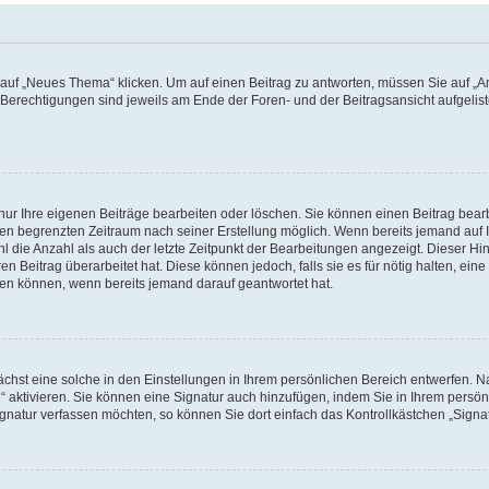
f „Neues Thema“ klicken. Um auf einen Beitrag zu antworten, müssen Sie auf „Ant
e Berechtigungen sind jeweils am Ende der Foren- und der Beitragsansicht aufgeliste
nur Ihre eigenen Beiträge bearbeiten oder löschen. Sie können einen Beitrag bear
nen begrenzten Zeitraum nach seiner Erstellung möglich. Wenn bereits jemand auf Ih
 die Anzahl als auch der letzte Zeitpunkt der Bearbeitungen angezeigt. Dieser Hi
 Beitrag überarbeitet hat. Diese können jedoch, falls sie es für nötig halten, eine 
hen können, wenn bereits jemand darauf geantwortet hat.
hst eine solche in den Einstellungen in Ihrem persönlichen Bereich entwerfen. Na
 aktivieren. Sie können eine Signatur auch hinzufügen, indem Sie in Ihrem persö
gnatur verfassen möchten, so können Sie dort einfach das Kontrollkästchen „Signa