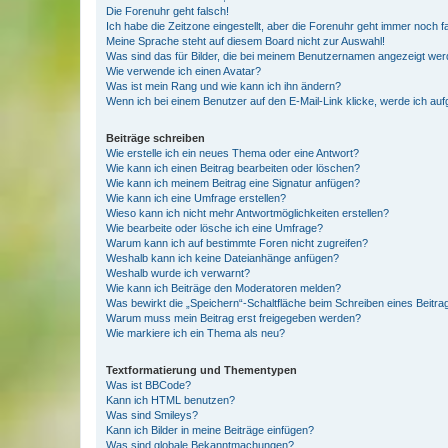
Die Forenuhr geht falsch!
Ich habe die Zeitzone eingestellt, aber die Forenuhr geht immer noch f
Meine Sprache steht auf diesem Board nicht zur Auswahl!
Was sind das für Bilder, die bei meinem Benutzernamen angezeigt we
Wie verwende ich einen Avatar?
Was ist mein Rang und wie kann ich ihn ändern?
Wenn ich bei einem Benutzer auf den E-Mail-Link klicke, werde ich au
Beiträge schreiben
Wie erstelle ich ein neues Thema oder eine Antwort?
Wie kann ich einen Beitrag bearbeiten oder löschen?
Wie kann ich meinem Beitrag eine Signatur anfügen?
Wie kann ich eine Umfrage erstellen?
Wieso kann ich nicht mehr Antwortmöglichkeiten erstellen?
Wie bearbeite oder lösche ich eine Umfrage?
Warum kann ich auf bestimmte Foren nicht zugreifen?
Weshalb kann ich keine Dateianhänge anfügen?
Weshalb wurde ich verwarnt?
Wie kann ich Beiträge den Moderatoren melden?
Was bewirkt die „Speichern“-Schaltfläche beim Schreiben eines Beitra
Warum muss mein Beitrag erst freigegeben werden?
Wie markiere ich ein Thema als neu?
Textformatierung und Thementypen
Was ist BBCode?
Kann ich HTML benutzen?
Was sind Smileys?
Kann ich Bilder in meine Beiträge einfügen?
Was sind globale Bekanntmachungen?