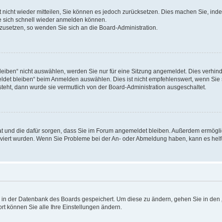
rt nicht wieder mitteilen, Sie können es jedoch zurücksetzen. Dies machen Sie, in
e sich schnell wieder anmelden können.
ckzusetzen, so wenden Sie sich an die Board-Administration.
ben“ nicht auswählen, werden Sie nur für eine Sitzung angemeldet. Dies verhinde
et bleiben“ beim Anmelden auswählen. Dies ist nicht empfehlenswert, wenn Sie s
steht, dann wurde sie vermutlich von der Board-Administration ausgeschaltet.
 hat und die dafür sorgen, dass Sie im Forum angemeldet bleiben. Außerdem ermögl
ktiviert wurden. Wenn Sie Probleme bei der An- oder Abmeldung haben, kann es hel
en in der Datenbank des Boards gespeichert. Um diese zu ändern, gehen Sie in den 
rt können Sie alle Ihre Einstellungen ändern.