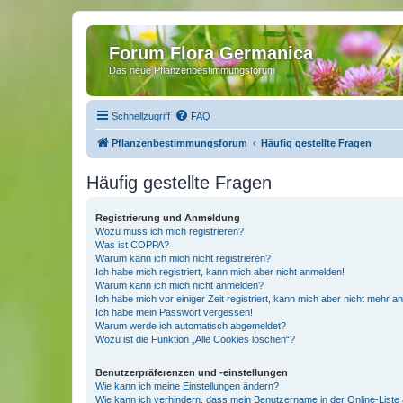
Forum Flora Germanica
Das neue Pflanzenbestimmungsforum
Schnellzugriff
FAQ
Pflanzenbestimmungsforum
Häufig gestellte Fragen
Häufig gestellte Fragen
Registrierung und Anmeldung
Wozu muss ich mich registrieren?
Was ist COPPA?
Warum kann ich mich nicht registrieren?
Ich habe mich registriert, kann mich aber nicht anmelden!
Warum kann ich mich nicht anmelden?
Ich habe mich vor einiger Zeit registriert, kann mich aber nicht mehr 
Ich habe mein Passwort vergessen!
Warum werde ich automatisch abgemeldet?
Wozu ist die Funktion „Alle Cookies löschen“?
Benutzerpräferenzen und -einstellungen
Wie kann ich meine Einstellungen ändern?
Wie kann ich verhindern, dass mein Benutzername in der Online-Liste 