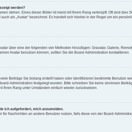
gezeigt werden?
men stehen. Eines dieser Bilder ist meist mit Ihrem Rang verknüpft: Oft sind dies S
auch als „Avatar“ bezeichnet. Es handelt sich hierbei in der Regel um ein persönl
 Avatar über eine der folgenden vier Methoden hinzufügen: Gravatar, Galerie, Rem
inen Avatar benutzen können, sollten Sie die Board-Administration kontaktieren.
iele Beiträge Sie bislang erstellt haben oder identifizieren bestimmte Benutzer
 Board-Administration festgelegt wurden. Bitte schreiben Sie keine sinnlosen Beit
wird Ihren Rang unter Umständen einfach wieder zurücksetzen.
rde ich aufgefordert, mich anzumelden.
ion für Nachrichten an andere Benutzer nutzen, falls diese von der Board-Administ