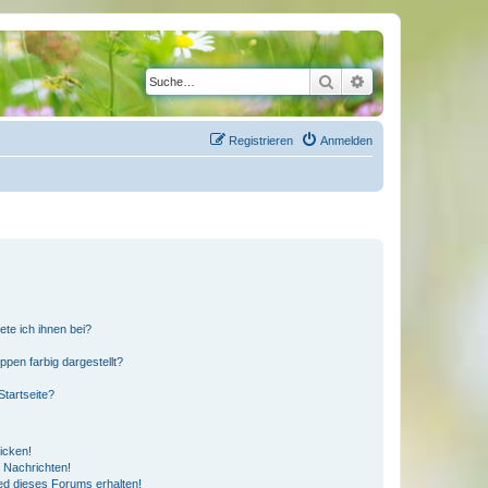
Suche
Erweiterte Suche
Registrieren
Anmelden
ete ich ihnen bei?
en farbig dargestellt?
tartseite?
icken!
 Nachrichten!
ed dieses Forums erhalten!