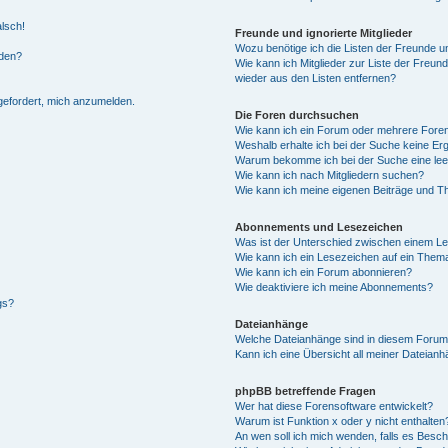
alsch!
Freunde und ignorierte Mitglieder
Wozu benötige ich die Listen der Freunde un
rden?
Wie kann ich Mitglieder zur Liste der Freund
wieder aus den Listen entfernen?
fgefordert, mich anzumelden.
Die Foren durchsuchen
Wie kann ich ein Forum oder mehrere For
Weshalb erhalte ich bei der Suche keine Er
Warum bekomme ich bei der Suche eine lee
Wie kann ich nach Mitgliedern suchen?
Wie kann ich meine eigenen Beiträge und T
Abonnements und Lesezeichen
Was ist der Unterschied zwischen einem L
Wie kann ich ein Lesezeichen auf ein Them
Wie kann ich ein Forum abonnieren?
Wie deaktiviere ich meine Abonnements?
gs?
Dateianhänge
Welche Dateianhänge sind in diesem Forum
Kann ich eine Übersicht all meiner Dateian
phpBB betreffende Fragen
Wer hat diese Forensoftware entwickelt?
Warum ist Funktion x oder y nicht enthalten
An wen soll ich mich wenden, falls es Besc