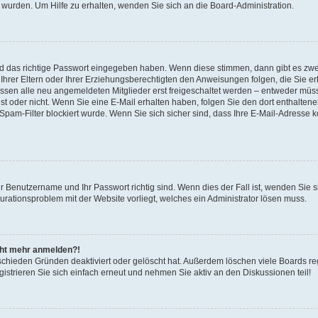
 wurden. Um Hilfe zu erhalten, wenden Sie sich an die Board-Administration.
nd das richtige Passwort eingegeben haben. Wenn diese stimmen, dann gibt es zw
Ihrer Eltern oder Ihrer Erziehungsberechtigten den Anweisungen folgen, die Sie erh
üssen alle neu angemeldeten Mitglieder erst freigeschaltet werden – entweder müsse
 ist oder nicht. Wenn Sie eine E-Mail erhalten haben, folgen Sie den dort enthalte
pam-Filter blockiert wurde. Wenn Sie sich sicher sind, dass Ihre E-Mail-Adresse 
hr Benutzername und Ihr Passwort richtig sind. Wenn dies der Fall ist, wenden Sie
gurationsproblem mit der Website vorliegt, welches ein Administrator lösen muss.
icht mehr anmelden?!
schieden Gründen deaktiviert oder gelöscht hat. Außerdem löschen viele Boards reg
strieren Sie sich einfach erneut und nehmen Sie aktiv an den Diskussionen teil!