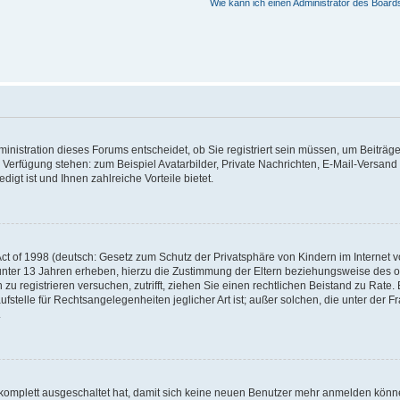
Wie kann ich einen Administrator des Board
nistration dieses Forums entscheidet, ob Sie registriert sein müssen, um Beiträge z
ur Verfügung stehen: zum Beispiel Avatarbilder, Private Nachrichten, E-Mail-Versand
igt ist und Ihnen zahlreiche Vorteile bietet.
t of 1998 (deutsch: Gesetz zum Schutz der Privatsphäre von Kindern im Internet vo
unter 13 Jahren erheben, hierzu die Zustimmung der Eltern beziehungsweise des o
h zu registrieren versuchen, zutrifft, ziehen Sie einen rechtlichen Beistand zu Rat
stelle für Rechtsangelegenheiten jeglicher Art ist; außer solchen, die unter der 
.
 komplett ausgeschaltet hat, damit sich keine neuen Benutzer mehr anmelden könne