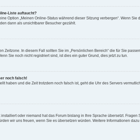
ine-Liste auftaucht?
 eine Option „Meinen Online-Status während dieser Sitzung verbergen“. Wenn Sie d
rden dann als unsichtbarer Besucher gezählt.
n Zeitzone. In diesem Fall sollten Sie im „Persönlichen Bereich“ die für Sie passend
 Sie noch nicht registriert sind, ist dies ein guter Grund, dies jetzt zu tun.
mer noch falsch!
ellt haben und die Zeit trotzdem noch falsch ist, geht die Uhr des Servers vermutlic
 installiert oder niemand hat das Forum bislang in Ihre Sprache übersetzt. Fragen 
t, würden wir uns freuen, wenn Sie es übersetzen würden. Weitere Informationen da