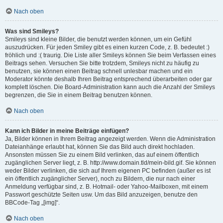
Nach oben
Was sind Smileys?
Smileys sind kleine Bilder, die benutzt werden können, um ein Gefühl
auszudrücken. Für jeden Smiley gibt es einen kurzen Code, z. B. bedeutet :)
fröhlich und :( traurig. Die Liste aller Smileys können Sie beim Verfassen eines
Beitrags sehen. Versuchen Sie bitte trotzdem, Smileys nicht zu häufig zu
benutzen, sie können einen Beitrag schnell unlesbar machen und ein
Moderator könnte deshalb Ihren Beitrag entsprechend überarbeiten oder gar
komplett löschen. Die Board-Administration kann auch die Anzahl der Smileys
begrenzen, die Sie in einem Beitrag benutzen können.
Nach oben
Kann ich Bilder in meine Beiträge einfügen?
Ja, Bilder können in Ihrem Beitrag angezeigt werden. Wenn die Administration
Dateianhänge erlaubt hat, können Sie das Bild auch direkt hochladen.
Ansonsten müssen Sie zu einem Bild verlinken, das auf einem öffentlich
zugänglichen Server liegt, z. B. http://www.domain.tld/mein-bild.gif. Sie können
weder Bilder verlinken, die sich auf Ihrem eigenen PC befinden (außer es ist
ein öffentlich zugänglicher Server), noch zu Bildern, die nur nach einer
Anmeldung verfügbar sind, z. B. Hotmail- oder Yahoo-Mailboxen, mit einem
Passwort geschützte Seiten usw. Um das Bild anzuzeigen, benutze den
BBCode-Tag „[img]“.
Nach oben