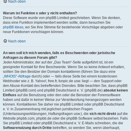
Nach oben
Warum ist Funktion x oder y nicht enthalten?
Diese Software wurde von phpBB Limited geschrieben. Wenn Sie denken,
dass eine Funktion implementiert werden sollte, dann besuchen Sie
phpBB Ideas
, wo Sie Ihre Stimme für bestehende Vorschläge abgeben oder
neue Funktionen vorschlagen können.
Nach oben
An wen soll ich mich wenden, falls es Beschwerden oder juristische
Anfragen zu diesem Forum gibt?
Jeder Administrator, der auf der „Das Team“-Seite aufgeführt ist, ist ein
geeigneter Kontakt für Ihre Beschwerde. Wenn Sie so keine Antwort erhalten,
sollten Sie den Besitzer der Domain kontaktieren (führen Sie dazu eine
„WHOIS“-Abfrage
durch) oder — falls diese Seite bei einem kostenlosen
Webhoster wie z. B. Yahoo!, free.fr, funpic.de usw. liegt — den Support oder
den Abuse-Kontakt des betreffenden Dienstes. Bitte beachten Sie, dass phpBB
Limited (phpBB.com) und phpBB Deutschland e. V. (phpBB.de)
absolut keinen
Einfluss
auf die Benutzung oder den oder die Benutzer der Forensoftware
haben und dafür in keiner Weise zur Verantwortung herangezogen werden
können. Kontaktieren Sie daher nie phpBB Limited oder phpBB Deutschland
e. V. in Zusammenhang mit jeglichen juristischen Fragen
(Unterlassungserklärungen, Haftungsfragen usw.), die
sich nicht direkt
auf die
Website phpbb.com, phpbb.de oder die phpBB-Software selbst beziehen. Falls
Sie phpBB Limited oder phpBB Deutschland e. V. E-Mails schreiben, die die
Softwarenutzung durch Dritte
betreffen, so werden Sie, wenn überhaupt,