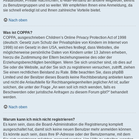
Avatarbilder, Private Nachrichten, E-Mail-Versand an andere Mitglieder, Beitritt
zu Benutzergruppen und so weiter. Wir empfehlen Ihnen eine Anmeldung, da
sie schnell erledigt ist und Ihnen zahlreiche Vorteile bietet.
Nach oben
Was ist COPPA?
COPPA, ausgeschrieben Children’s Online Privacy Protection Act of 1998
(deutsch: Gesetz zum Schutz der Privatsphäre von Kindern im Internet von
1998) ist ein Gesetz in den USA, welches festlegt, dass Websites, die
möglicherweise persönliche Daten von Kindern unter 13 Jahren erheben,
hierzu die Zustimmung der Eltern beziehungsweise des oder der
Erziehungsberechtigten benötigen. Wenn Sie sich unsicher sind, ob dies auf
Sie oder die Website, auf der Sie sich zu registrieren versuchen, zutrifft, ziehen
Sie einen rechtlichen Beistand zu Rate. Bitte beachten Sie, dass phpBB
Limited und der Besitzer dieses Boards keine Rechtsberatung anbieten kann
und nicht die Anlaufstelle für Rechtsangelegenheiten jeglicher Art ist; außer
solchen, die unter der Frage „An wen soll ich mich wenden, falls es
Beschwerden oder juristische Anfragen zu diesem Forum gibt?“ behandelt
werden.
Nach oben
Warum kann ich mich nicht registrieren?
Es kann sein, dass die Board-Administration die Registrierung komplett
ausgeschaltet hat, damit sich keine neuen Benutzer mehr anmelden können.
Es könnte auch sein, dass Ihre IP-Adresse oder der Benutzername, mit dem