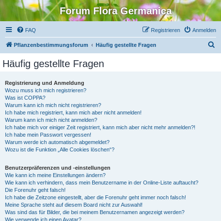
Forum Flora Germanica
FAQ
Registrieren
Anmelden
S
Pflanzenbestimmungsforum
Häufig gestellte Fragen
u
Häufig gestellte Fragen
c
h
Registrierung und Anmeldung
Wozu muss ich mich registrieren?
e
Was ist COPPA?
Warum kann ich mich nicht registrieren?
Ich habe mich registriert, kann mich aber nicht anmelden!
Warum kann ich mich nicht anmelden?
Ich habe mich vor einiger Zeit registriert, kann mich aber nicht mehr anmelden?!
Ich habe mein Passwort vergessen!
Warum werde ich automatisch abgemeldet?
Wozu ist die Funktion „Alle Cookies löschen“?
Benutzerpräferenzen und -einstellungen
Wie kann ich meine Einstellungen ändern?
Wie kann ich verhindern, dass mein Benutzername in der Online-Liste auftaucht?
Die Forenuhr geht falsch!
Ich habe die Zeitzone eingestellt, aber die Forenuhr geht immer noch falsch!
Meine Sprache steht auf diesem Board nicht zur Auswahl!
Was sind das für Bilder, die bei meinem Benutzernamen angezeigt werden?
Wie verwende ich einen Avatar?