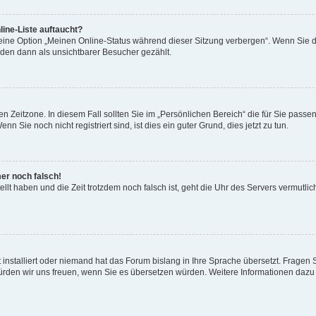
ine-Liste auftaucht?
 eine Option „Meinen Online-Status während dieser Sitzung verbergen“. Wenn Sie d
rden dann als unsichtbarer Besucher gezählt.
n Zeitzone. In diesem Fall sollten Sie im „Persönlichen Bereich“ die für Sie passend
 Sie noch nicht registriert sind, ist dies ein guter Grund, dies jetzt zu tun.
mer noch falsch!
ellt haben und die Zeit trotzdem noch falsch ist, geht die Uhr des Servers vermutlic
 installiert oder niemand hat das Forum bislang in Ihre Sprache übersetzt. Fragen 
t, würden wir uns freuen, wenn Sie es übersetzen würden. Weitere Informationen da