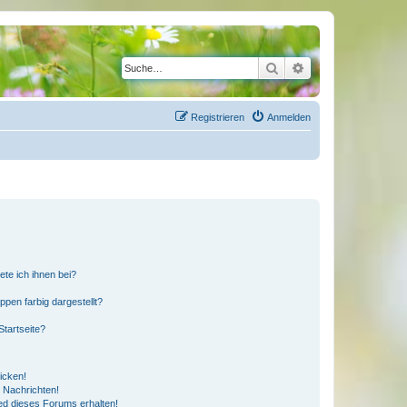
Suche
Erweiterte Suche
Registrieren
Anmelden
ete ich ihnen bei?
en farbig dargestellt?
tartseite?
icken!
 Nachrichten!
ed dieses Forums erhalten!