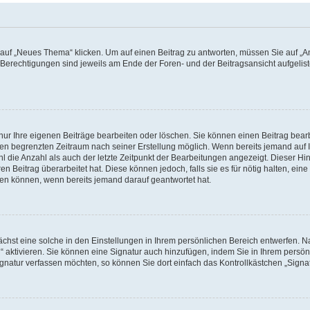
f „Neues Thema“ klicken. Um auf einen Beitrag zu antworten, müssen Sie auf „Ant
e Berechtigungen sind jeweils am Ende der Foren- und der Beitragsansicht aufgeliste
nur Ihre eigenen Beiträge bearbeiten oder löschen. Sie können einen Beitrag bear
nen begrenzten Zeitraum nach seiner Erstellung möglich. Wenn bereits jemand auf Ih
 die Anzahl als auch der letzte Zeitpunkt der Bearbeitungen angezeigt. Dieser Hi
 Beitrag überarbeitet hat. Diese können jedoch, falls sie es für nötig halten, eine 
hen können, wenn bereits jemand darauf geantwortet hat.
hst eine solche in den Einstellungen in Ihrem persönlichen Bereich entwerfen. Na
 aktivieren. Sie können eine Signatur auch hinzufügen, indem Sie in Ihrem persö
gnatur verfassen möchten, so können Sie dort einfach das Kontrollkästchen „Signa