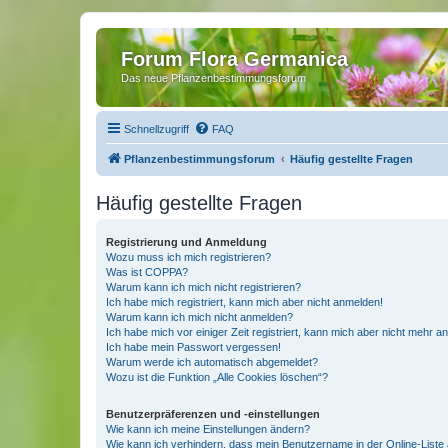
Forum Flora Germanica
Das neue Pflanzenbestimmungsforum
Schnellzugriff
FAQ
Pflanzenbestimmungsforum
Häufig gestellte Fragen
Häufig gestellte Fragen
Registrierung und Anmeldung
Wozu muss ich mich registrieren?
Was ist COPPA?
Warum kann ich mich nicht registrieren?
Ich habe mich registriert, kann mich aber nicht anmelden!
Warum kann ich mich nicht anmelden?
Ich habe mich vor einiger Zeit registriert, kann mich aber nicht mehr 
Ich habe mein Passwort vergessen!
Warum werde ich automatisch abgemeldet?
Wozu ist die Funktion „Alle Cookies löschen“?
Benutzerpräferenzen und -einstellungen
Wie kann ich meine Einstellungen ändern?
Wie kann ich verhindern, dass mein Benutzername in der Online-Liste 