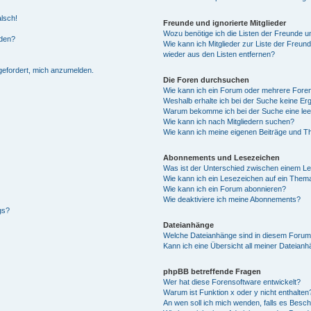
alsch!
Freunde und ignorierte Mitglieder
Wozu benötige ich die Listen der Freunde un
rden?
Wie kann ich Mitglieder zur Liste der Freund
wieder aus den Listen entfernen?
fgefordert, mich anzumelden.
Die Foren durchsuchen
Wie kann ich ein Forum oder mehrere For
Weshalb erhalte ich bei der Suche keine Er
Warum bekomme ich bei der Suche eine lee
Wie kann ich nach Mitgliedern suchen?
Wie kann ich meine eigenen Beiträge und T
Abonnements und Lesezeichen
Was ist der Unterschied zwischen einem L
Wie kann ich ein Lesezeichen auf ein Them
Wie kann ich ein Forum abonnieren?
Wie deaktiviere ich meine Abonnements?
gs?
Dateianhänge
Welche Dateianhänge sind in diesem Forum
Kann ich eine Übersicht all meiner Dateian
phpBB betreffende Fragen
Wer hat diese Forensoftware entwickelt?
Warum ist Funktion x oder y nicht enthalten
An wen soll ich mich wenden, falls es Besc