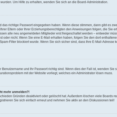
 wurden. Um Hilfe zu erhalten, wenden Sie sich an die Board-Administration.
nd das richtige Passwort eingegeben haben. Wenn diese stimmen, dann gibt es zw
Ihrer Eltern oder Ihrer Erziehungsberechtigten den Anweisungen folgen, die Sie erh
üssen alle neu angemeldeten Mitglieder erst freigeschaltet werden – entweder müsse
 ist oder nicht. Wenn Sie eine E-Mail erhalten haben, folgen Sie den dort enthalte
pam-Filter blockiert wurde. Wenn Sie sich sicher sind, dass Ihre E-Mail-Adresse 
hr Benutzername und Ihr Passwort richtig sind. Wenn dies der Fall ist, wenden Sie
gurationsproblem mit der Website vorliegt, welches ein Administrator lösen muss.
icht mehr anmelden?!
schieden Gründen deaktiviert oder gelöscht hat. Außerdem löschen viele Boards reg
strieren Sie sich einfach erneut und nehmen Sie aktiv an den Diskussionen teil!