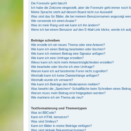
Die Forenuhr geht falsch!
Ich habe die Zeitzone eingestellt, aber die Forenuhr geht immer noch f
Meine Sprache steht auf diesem Board nicht zur Auswahl!
Was sind das für Bilder, die bei meinem Benutzernamen angezeigt we
Wie verwende ich einen Avatar?
Was ist mein Rang und wie kann ich ihn ändern?
Wenn ich bei einem Benutzer auf den E-Mail-Link klicke, werde ich au
Beiträge schreiben
Wie erstelle ich ein neues Thema oder eine Antwort?
Wie kann ich einen Beitrag bearbeiten oder löschen?
Wie kann ich meinem Beitrag eine Signatur anfügen?
Wie kann ich eine Umfrage erstellen?
Wieso kann ich nicht mehr Antwortmöglichkeiten erstellen?
Wie bearbeite oder lösche ich eine Umfrage?
Warum kann ich auf bestimmte Foren nicht zugreifen?
Weshalb kann ich keine Dateianhänge anfügen?
Weshalb wurde ich verwarnt?
Wie kann ich Beiträge den Moderatoren melden?
Was bewirkt die „Speichern“-Schaltfläche beim Schreiben eines Beitra
Warum muss mein Beitrag erst freigegeben werden?
Wie markiere ich ein Thema als neu?
Textformatierung und Thementypen
Was ist BBCode?
Kann ich HTML benutzen?
Was sind Smileys?
Kann ich Bilder in meine Beiträge einfügen?
Was sind globale Bekanntmachungen?