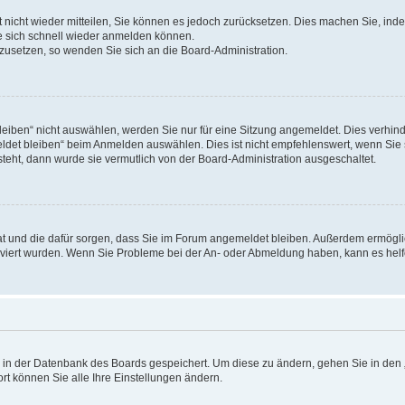
rt nicht wieder mitteilen, Sie können es jedoch zurücksetzen. Dies machen Sie, in
e sich schnell wieder anmelden können.
ckzusetzen, so wenden Sie sich an die Board-Administration.
ben“ nicht auswählen, werden Sie nur für eine Sitzung angemeldet. Dies verhinde
et bleiben“ beim Anmelden auswählen. Dies ist nicht empfehlenswert, wenn Sie s
steht, dann wurde sie vermutlich von der Board-Administration ausgeschaltet.
 hat und die dafür sorgen, dass Sie im Forum angemeldet bleiben. Außerdem ermögl
ktiviert wurden. Wenn Sie Probleme bei der An- oder Abmeldung haben, kann es hel
en in der Datenbank des Boards gespeichert. Um diese zu ändern, gehen Sie in den 
rt können Sie alle Ihre Einstellungen ändern.