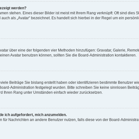
gezeigt werden?
men stehen. Eines dieser Bilder ist meist mit Ihrem Rang verknüpft: Oft sind dies S
auch als „Avatar“ bezeichnet. Es handelt sich hierbei in der Regel um ein persönl
 Avatar über eine der folgenden vier Methoden hinzufügen: Gravatar, Galerie, Rem
inen Avatar benutzen können, sollten Sie die Board-Administration kontaktieren.
iele Beiträge Sie bislang erstellt haben oder identifizieren bestimmte Benutzer
 Board-Administration festgelegt wurden. Bitte schreiben Sie keine sinnlosen Beit
wird Ihren Rang unter Umständen einfach wieder zurücksetzen.
rde ich aufgefordert, mich anzumelden.
ion für Nachrichten an andere Benutzer nutzen, falls diese von der Board-Administ