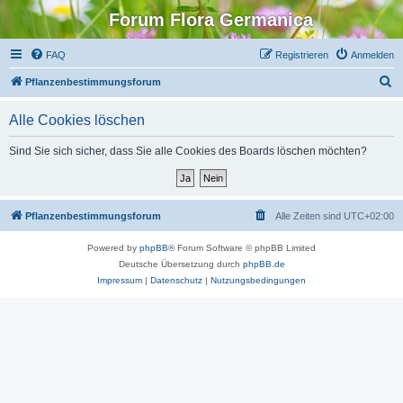
Forum Flora Germanica
FAQ
Registrieren
Anmelden
S
Pflanzenbestimmungsforum
u
Alle Cookies löschen
c
h
Sind Sie sich sicher, dass Sie alle Cookies des Boards löschen möchten?
e
Pflanzenbestimmungsforum
Alle Zeiten sind
UTC+02:00
Powered by
phpBB
® Forum Software © phpBB Limited
Deutsche Übersetzung durch
phpBB.de
Impressum
|
Datenschutz
|
Nutzungsbedingungen