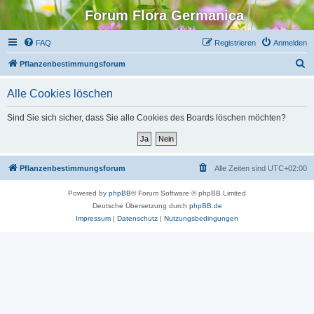
Forum Flora Germanica
FAQ
Registrieren
Anmelden
S
Pflanzenbestimmungsforum
u
Alle Cookies löschen
c
h
Sind Sie sich sicher, dass Sie alle Cookies des Boards löschen möchten?
e
Pflanzenbestimmungsforum
Alle Zeiten sind
UTC+02:00
Powered by
phpBB
® Forum Software © phpBB Limited
Deutsche Übersetzung durch
phpBB.de
Impressum
|
Datenschutz
|
Nutzungsbedingungen