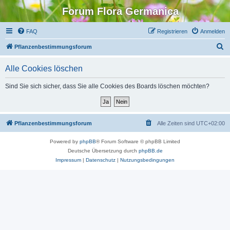
Forum Flora Germanica
FAQ
Registrieren
Anmelden
S
Pflanzenbestimmungsforum
u
Alle Cookies löschen
c
h
Sind Sie sich sicher, dass Sie alle Cookies des Boards löschen möchten?
e
Pflanzenbestimmungsforum
Alle Zeiten sind
UTC+02:00
Powered by
phpBB
® Forum Software © phpBB Limited
Deutsche Übersetzung durch
phpBB.de
Impressum
|
Datenschutz
|
Nutzungsbedingungen