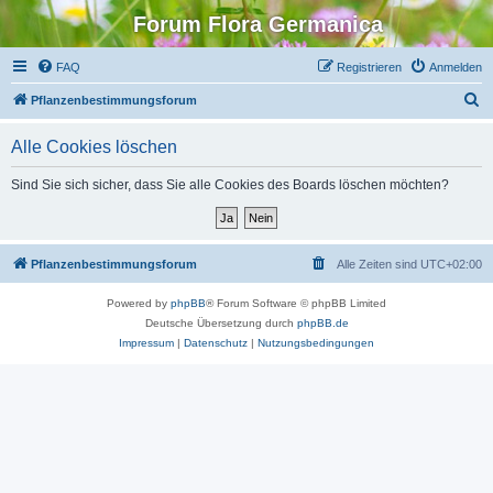
Forum Flora Germanica
FAQ
Registrieren
Anmelden
S
Pflanzenbestimmungsforum
u
Alle Cookies löschen
c
h
Sind Sie sich sicher, dass Sie alle Cookies des Boards löschen möchten?
e
Pflanzenbestimmungsforum
Alle Zeiten sind
UTC+02:00
Powered by
phpBB
® Forum Software © phpBB Limited
Deutsche Übersetzung durch
phpBB.de
Impressum
|
Datenschutz
|
Nutzungsbedingungen