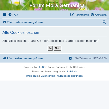
Forum Flora Germanica
FAQ
Registrieren
Anmelden
S
Pflanzenbestimmungsforum
u
Alle Cookies löschen
c
h
Sind Sie sich sicher, dass Sie alle Cookies des Boards löschen möchten?
e
Pflanzenbestimmungsforum
Alle Zeiten sind
UTC+02:00
Powered by
phpBB
® Forum Software © phpBB Limited
Deutsche Übersetzung durch
phpBB.de
Impressum
|
Datenschutz
|
Nutzungsbedingungen