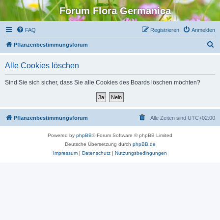
Forum Flora Germanica
FAQ
Registrieren
Anmelden
S
Pflanzenbestimmungsforum
u
Alle Cookies löschen
c
h
Sind Sie sich sicher, dass Sie alle Cookies des Boards löschen möchten?
e
Pflanzenbestimmungsforum
Alle Zeiten sind
UTC+02:00
Powered by
phpBB
® Forum Software © phpBB Limited
Deutsche Übersetzung durch
phpBB.de
Impressum
|
Datenschutz
|
Nutzungsbedingungen