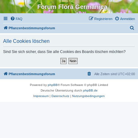
Forum Flora Germanica
FAQ
Registrieren
Anmelden
S
Pflanzenbestimmungsforum
u
Alle Cookies löschen
c
h
Sind Sie sich sicher, dass Sie alle Cookies des Boards löschen möchten?
e
Pflanzenbestimmungsforum
Alle Zeiten sind
UTC+02:00
Powered by
phpBB
® Forum Software © phpBB Limited
Deutsche Übersetzung durch
phpBB.de
Impressum
|
Datenschutz
|
Nutzungsbedingungen