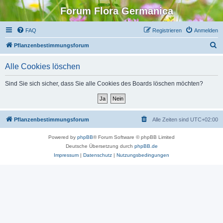
Forum Flora Germanica
FAQ
Registrieren
Anmelden
S
Pflanzenbestimmungsforum
u
Alle Cookies löschen
c
h
Sind Sie sich sicher, dass Sie alle Cookies des Boards löschen möchten?
e
Pflanzenbestimmungsforum
Alle Zeiten sind
UTC+02:00
Powered by
phpBB
® Forum Software © phpBB Limited
Deutsche Übersetzung durch
phpBB.de
Impressum
|
Datenschutz
|
Nutzungsbedingungen