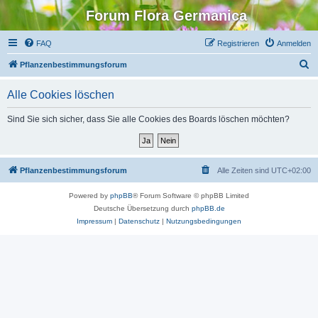
Forum Flora Germanica
FAQ
Registrieren
Anmelden
S
Pflanzenbestimmungsforum
u
Alle Cookies löschen
c
h
Sind Sie sich sicher, dass Sie alle Cookies des Boards löschen möchten?
e
Pflanzenbestimmungsforum
Alle Zeiten sind
UTC+02:00
Powered by
phpBB
® Forum Software © phpBB Limited
Deutsche Übersetzung durch
phpBB.de
Impressum
|
Datenschutz
|
Nutzungsbedingungen