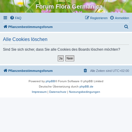
Forum Flora Germanica
FAQ
Registrieren
Anmelden
S
Pflanzenbestimmungsforum
u
Alle Cookies löschen
c
h
Sind Sie sich sicher, dass Sie alle Cookies des Boards löschen möchten?
e
Pflanzenbestimmungsforum
Alle Zeiten sind
UTC+02:00
Powered by
phpBB
® Forum Software © phpBB Limited
Deutsche Übersetzung durch
phpBB.de
Impressum
|
Datenschutz
|
Nutzungsbedingungen