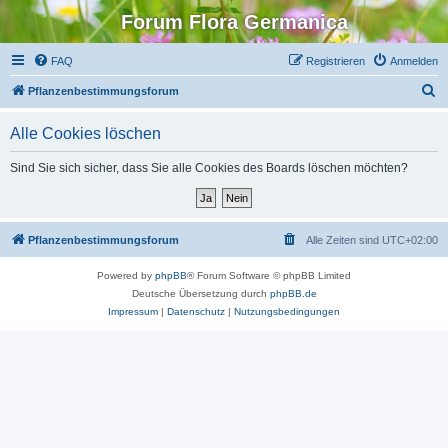
Forum Flora Germanica
FAQ
Registrieren
Anmelden
S
Pflanzenbestimmungsforum
u
Alle Cookies löschen
c
h
Sind Sie sich sicher, dass Sie alle Cookies des Boards löschen möchten?
e
Pflanzenbestimmungsforum
Alle Zeiten sind
UTC+02:00
Powered by
phpBB
® Forum Software © phpBB Limited
Deutsche Übersetzung durch
phpBB.de
Impressum
|
Datenschutz
|
Nutzungsbedingungen