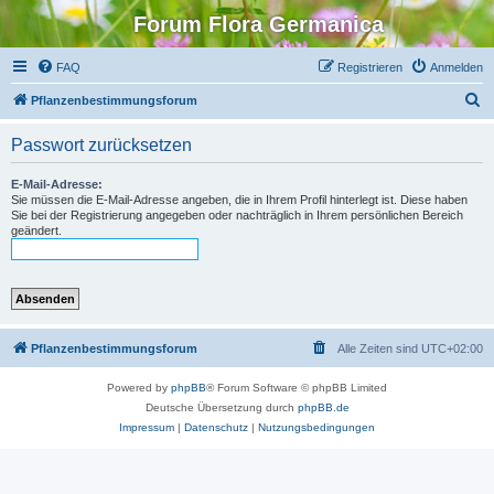
Forum Flora Germanica
FAQ
Registrieren
Anmelden
S
Pflanzenbestimmungsforum
u
Passwort zurücksetzen
c
h
E-Mail-Adresse:
Sie müssen die E-Mail-Adresse angeben, die in Ihrem Profil hinterlegt ist. Diese haben
e
Sie bei der Registrierung angegeben oder nachträglich in Ihrem persönlichen Bereich
geändert.
Pflanzenbestimmungsforum
Alle Zeiten sind
UTC+02:00
Powered by
phpBB
® Forum Software © phpBB Limited
Deutsche Übersetzung durch
phpBB.de
Impressum
|
Datenschutz
|
Nutzungsbedingungen