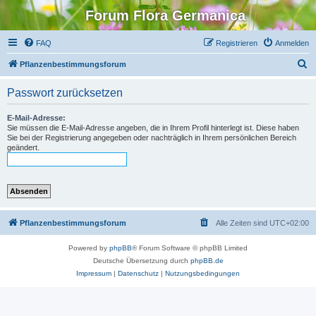
Forum Flora Germanica
FAQ
Registrieren
Anmelden
S
Pflanzenbestimmungsforum
u
Passwort zurücksetzen
c
h
E-Mail-Adresse:
Sie müssen die E-Mail-Adresse angeben, die in Ihrem Profil hinterlegt ist. Diese haben
e
Sie bei der Registrierung angegeben oder nachträglich in Ihrem persönlichen Bereich
geändert.
Pflanzenbestimmungsforum
Alle Zeiten sind
UTC+02:00
Powered by
phpBB
® Forum Software © phpBB Limited
Deutsche Übersetzung durch
phpBB.de
Impressum
|
Datenschutz
|
Nutzungsbedingungen