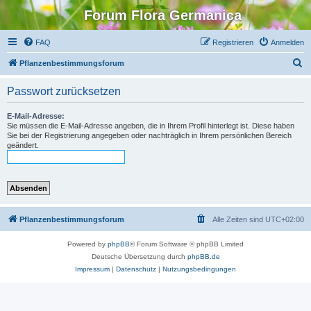
Forum Flora Germanica
FAQ
Registrieren
Anmelden
S
Pflanzenbestimmungsforum
u
Passwort zurücksetzen
c
h
E-Mail-Adresse:
Sie müssen die E-Mail-Adresse angeben, die in Ihrem Profil hinterlegt ist. Diese haben
e
Sie bei der Registrierung angegeben oder nachträglich in Ihrem persönlichen Bereich
geändert.
Pflanzenbestimmungsforum
Alle Zeiten sind
UTC+02:00
Powered by
phpBB
® Forum Software © phpBB Limited
Deutsche Übersetzung durch
phpBB.de
Impressum
|
Datenschutz
|
Nutzungsbedingungen