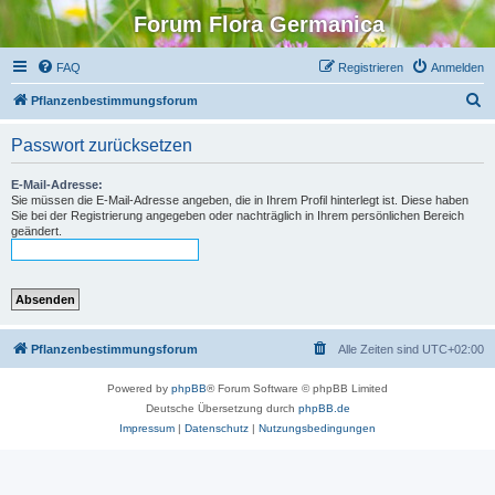
Forum Flora Germanica
FAQ
Registrieren
Anmelden
S
Pflanzenbestimmungsforum
u
Passwort zurücksetzen
c
h
E-Mail-Adresse:
Sie müssen die E-Mail-Adresse angeben, die in Ihrem Profil hinterlegt ist. Diese haben
e
Sie bei der Registrierung angegeben oder nachträglich in Ihrem persönlichen Bereich
geändert.
Pflanzenbestimmungsforum
Alle Zeiten sind
UTC+02:00
Powered by
phpBB
® Forum Software © phpBB Limited
Deutsche Übersetzung durch
phpBB.de
Impressum
|
Datenschutz
|
Nutzungsbedingungen