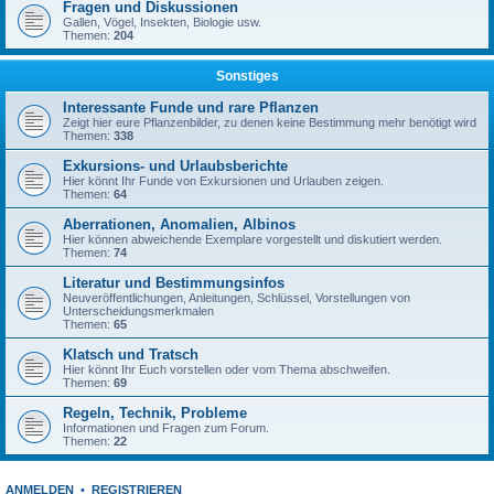
Fragen und Diskussionen
Gallen, Vögel, Insekten, Biologie usw.
Themen:
204
Sonstiges
Interessante Funde und rare Pflanzen
Zeigt hier eure Pflanzenbilder, zu denen keine Bestimmung mehr benötigt wird
Themen:
338
Exkursions- und Urlaubsberichte
Hier könnt Ihr Funde von Exkursionen und Urlauben zeigen.
Themen:
64
Aberrationen, Anomalien, Albinos
Hier können abweichende Exemplare vorgestellt und diskutiert werden.
Themen:
74
Literatur und Bestimmungsinfos
Neuveröffentlichungen, Anleitungen, Schlüssel, Vorstellungen von
Unterscheidungsmerkmalen
Themen:
65
Klatsch und Tratsch
Hier könnt Ihr Euch vorstellen oder vom Thema abschweifen.
Themen:
69
Regeln, Technik, Probleme
Informationen und Fragen zum Forum.
Themen:
22
ANMELDEN
•
REGISTRIEREN