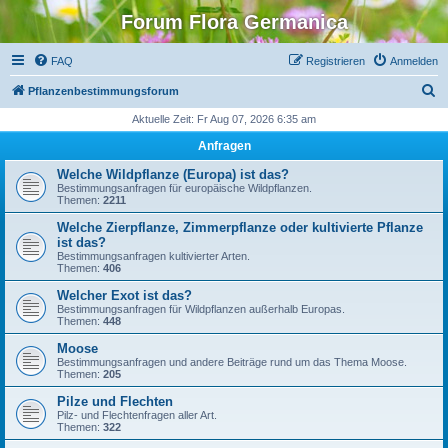
Forum Flora Germanica
FAQ
Registrieren
Anmelden
S
Pflanzenbestimmungsforum
u
Aktuelle Zeit: Fr Aug 07, 2026 6:35 am
c
Anfragen
h
Welche Wildpflanze (Europa) ist das?
e
Bestimmungsanfragen für europäische Wildpflanzen.
Themen:
2211
Welche Zierpflanze, Zimmerpflanze oder kultivierte Pflanze
ist das?
Bestimmungsanfragen kultivierter Arten.
Themen:
406
Welcher Exot ist das?
Bestimmungsanfragen für Wildpflanzen außerhalb Europas.
Themen:
448
Moose
Bestimmungsanfragen und andere Beiträge rund um das Thema Moose.
Themen:
205
Pilze und Flechten
Pilz- und Flechtenfragen aller Art.
Themen:
322