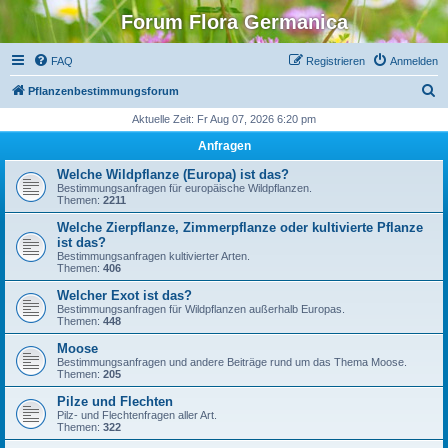
Forum Flora Germanica
FAQ
Registrieren
Anmelden
S
Pflanzenbestimmungsforum
u
Aktuelle Zeit: Fr Aug 07, 2026 6:20 pm
c
Anfragen
h
Welche Wildpflanze (Europa) ist das?
e
Bestimmungsanfragen für europäische Wildpflanzen.
Themen:
2211
Welche Zierpflanze, Zimmerpflanze oder kultivierte Pflanze
ist das?
Bestimmungsanfragen kultivierter Arten.
Themen:
406
Welcher Exot ist das?
Bestimmungsanfragen für Wildpflanzen außerhalb Europas.
Themen:
448
Moose
Bestimmungsanfragen und andere Beiträge rund um das Thema Moose.
Themen:
205
Pilze und Flechten
Pilz- und Flechtenfragen aller Art.
Themen:
322