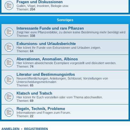
Fragen und Diskussionen
Gallen, Vögel, Insekten, Biologie usw.
Themen:
204
Sonstiges
Interessante Funde und rare Pflanzen
Zeigt hier eure Pflanzenbilder, zu denen keine Bestimmung mehr benötigt wird
Themen:
338
Exkursions- und Urlaubsberichte
Hier könnt Ihr Funde von Exkursionen und Urlauben zeigen.
Themen:
64
Aberrationen, Anomalien, Albinos
Hier können abweichende Exemplare vorgestellt und diskutiert werden.
Themen:
74
Literatur und Bestimmungsinfos
Neuveröffentlichungen, Anleitungen, Schlüssel, Vorstellungen von
Unterscheidungsmerkmalen
Themen:
65
Klatsch und Tratsch
Hier könnt Ihr Euch vorstellen oder vom Thema abschweifen.
Themen:
69
Regeln, Technik, Probleme
Informationen und Fragen zum Forum.
Themen:
22
ANMELDEN
•
REGISTRIEREN