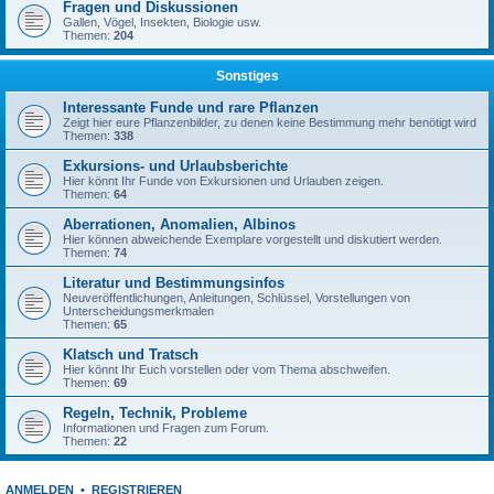
Fragen und Diskussionen
Gallen, Vögel, Insekten, Biologie usw.
Themen:
204
Sonstiges
Interessante Funde und rare Pflanzen
Zeigt hier eure Pflanzenbilder, zu denen keine Bestimmung mehr benötigt wird
Themen:
338
Exkursions- und Urlaubsberichte
Hier könnt Ihr Funde von Exkursionen und Urlauben zeigen.
Themen:
64
Aberrationen, Anomalien, Albinos
Hier können abweichende Exemplare vorgestellt und diskutiert werden.
Themen:
74
Literatur und Bestimmungsinfos
Neuveröffentlichungen, Anleitungen, Schlüssel, Vorstellungen von
Unterscheidungsmerkmalen
Themen:
65
Klatsch und Tratsch
Hier könnt Ihr Euch vorstellen oder vom Thema abschweifen.
Themen:
69
Regeln, Technik, Probleme
Informationen und Fragen zum Forum.
Themen:
22
ANMELDEN
•
REGISTRIEREN