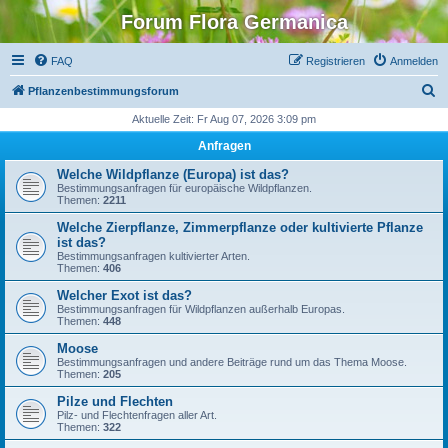
Forum Flora Germanica
FAQ
Registrieren
Anmelden
S
Pflanzenbestimmungsforum
u
Aktuelle Zeit: Fr Aug 07, 2026 3:09 pm
c
Anfragen
h
Welche Wildpflanze (Europa) ist das?
e
Bestimmungsanfragen für europäische Wildpflanzen.
Themen:
2211
Welche Zierpflanze, Zimmerpflanze oder kultivierte Pflanze
ist das?
Bestimmungsanfragen kultivierter Arten.
Themen:
406
Welcher Exot ist das?
Bestimmungsanfragen für Wildpflanzen außerhalb Europas.
Themen:
448
Moose
Bestimmungsanfragen und andere Beiträge rund um das Thema Moose.
Themen:
205
Pilze und Flechten
Pilz- und Flechtenfragen aller Art.
Themen:
322