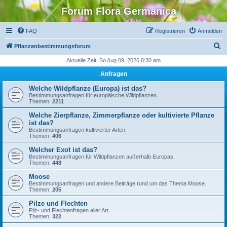
Forum Flora Germanica
FAQ
Registrieren
Anmelden
S
Pflanzenbestimmungsforum
u
Aktuelle Zeit: So Aug 09, 2026 8:30 am
c
Anfragen
h
Welche Wildpflanze (Europa) ist das?
e
Bestimmungsanfragen für europäische Wildpflanzen.
Themen:
2211
Welche Zierpflanze, Zimmerpflanze oder kultivierte Pflanze
ist das?
Bestimmungsanfragen kultivierter Arten.
Themen:
406
Welcher Exot ist das?
Bestimmungsanfragen für Wildpflanzen außerhalb Europas.
Themen:
448
Moose
Bestimmungsanfragen und andere Beiträge rund um das Thema Moose.
Themen:
205
Pilze und Flechten
Pilz- und Flechtenfragen aller Art.
Themen:
322