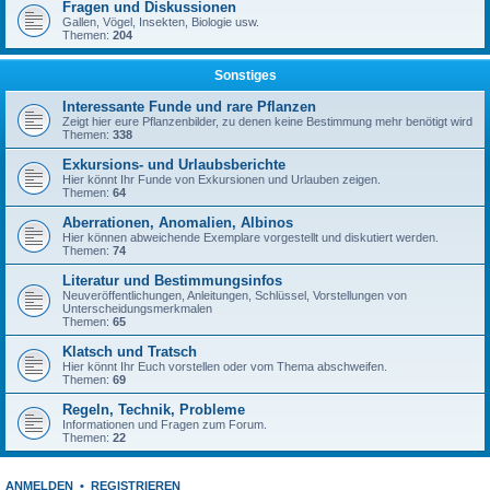
Fragen und Diskussionen
Gallen, Vögel, Insekten, Biologie usw.
Themen:
204
Sonstiges
Interessante Funde und rare Pflanzen
Zeigt hier eure Pflanzenbilder, zu denen keine Bestimmung mehr benötigt wird
Themen:
338
Exkursions- und Urlaubsberichte
Hier könnt Ihr Funde von Exkursionen und Urlauben zeigen.
Themen:
64
Aberrationen, Anomalien, Albinos
Hier können abweichende Exemplare vorgestellt und diskutiert werden.
Themen:
74
Literatur und Bestimmungsinfos
Neuveröffentlichungen, Anleitungen, Schlüssel, Vorstellungen von
Unterscheidungsmerkmalen
Themen:
65
Klatsch und Tratsch
Hier könnt Ihr Euch vorstellen oder vom Thema abschweifen.
Themen:
69
Regeln, Technik, Probleme
Informationen und Fragen zum Forum.
Themen:
22
ANMELDEN
•
REGISTRIEREN