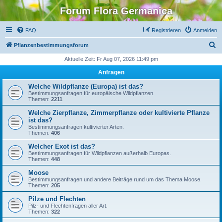
Forum Flora Germanica
FAQ
Registrieren
Anmelden
S
Pflanzenbestimmungsforum
u
Aktuelle Zeit: Fr Aug 07, 2026 11:49 pm
c
Anfragen
h
Welche Wildpflanze (Europa) ist das?
e
Bestimmungsanfragen für europäische Wildpflanzen.
Themen:
2211
Welche Zierpflanze, Zimmerpflanze oder kultivierte Pflanze
ist das?
Bestimmungsanfragen kultivierter Arten.
Themen:
406
Welcher Exot ist das?
Bestimmungsanfragen für Wildpflanzen außerhalb Europas.
Themen:
448
Moose
Bestimmungsanfragen und andere Beiträge rund um das Thema Moose.
Themen:
205
Pilze und Flechten
Pilz- und Flechtenfragen aller Art.
Themen:
322