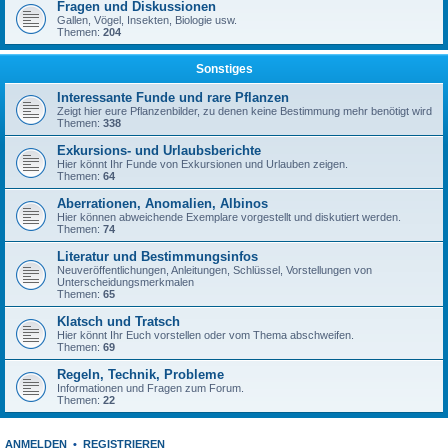
Fragen und Diskussionen
Gallen, Vögel, Insekten, Biologie usw.
Themen:
204
Sonstiges
Interessante Funde und rare Pflanzen
Zeigt hier eure Pflanzenbilder, zu denen keine Bestimmung mehr benötigt wird
Themen:
338
Exkursions- und Urlaubsberichte
Hier könnt Ihr Funde von Exkursionen und Urlauben zeigen.
Themen:
64
Aberrationen, Anomalien, Albinos
Hier können abweichende Exemplare vorgestellt und diskutiert werden.
Themen:
74
Literatur und Bestimmungsinfos
Neuveröffentlichungen, Anleitungen, Schlüssel, Vorstellungen von
Unterscheidungsmerkmalen
Themen:
65
Klatsch und Tratsch
Hier könnt Ihr Euch vorstellen oder vom Thema abschweifen.
Themen:
69
Regeln, Technik, Probleme
Informationen und Fragen zum Forum.
Themen:
22
ANMELDEN
•
REGISTRIEREN