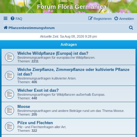
Forum Flora Germanica
FAQ
Registrieren
Anmelden
S
Pflanzenbestimmungsforum
u
Aktuelle Zeit: Sa Aug 08, 2026 9:28 pm
c
Anfragen
h
Welche Wildpflanze (Europa) ist das?
e
Bestimmungsanfragen für europäische Wildpflanzen.
Themen:
2211
Welche Zierpflanze, Zimmerpflanze oder kultivierte Pflanze
ist das?
Bestimmungsanfragen kultivierter Arten.
Themen:
406
Welcher Exot ist das?
Bestimmungsanfragen für Wildpflanzen außerhalb Europas.
Themen:
448
Moose
Bestimmungsanfragen und andere Beiträge rund um das Thema Moose.
Themen:
205
Pilze und Flechten
Pilz- und Flechtenfragen aller Art.
Themen:
322