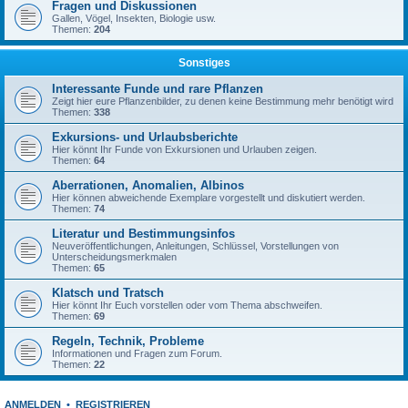
Fragen und Diskussionen
Gallen, Vögel, Insekten, Biologie usw.
Themen:
204
Sonstiges
Interessante Funde und rare Pflanzen
Zeigt hier eure Pflanzenbilder, zu denen keine Bestimmung mehr benötigt wird
Themen:
338
Exkursions- und Urlaubsberichte
Hier könnt Ihr Funde von Exkursionen und Urlauben zeigen.
Themen:
64
Aberrationen, Anomalien, Albinos
Hier können abweichende Exemplare vorgestellt und diskutiert werden.
Themen:
74
Literatur und Bestimmungsinfos
Neuveröffentlichungen, Anleitungen, Schlüssel, Vorstellungen von
Unterscheidungsmerkmalen
Themen:
65
Klatsch und Tratsch
Hier könnt Ihr Euch vorstellen oder vom Thema abschweifen.
Themen:
69
Regeln, Technik, Probleme
Informationen und Fragen zum Forum.
Themen:
22
ANMELDEN
•
REGISTRIEREN