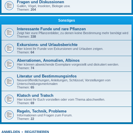
Fragen und Diskussionen
Gallen, Vögel, Insekten, Biologie usw.
Themen:
204
Sonstiges
Interessante Funde und rare Pflanzen
Zeigt hier eure Pflanzenbilder, zu denen keine Bestimmung mehr benötigt wird
Themen:
338
Exkursions- und Urlaubsberichte
Hier könnt Ihr Funde von Exkursionen und Urlauben zeigen.
Themen:
64
Aberrationen, Anomalien, Albinos
Hier können abweichende Exemplare vorgestellt und diskutiert werden.
Themen:
74
Literatur und Bestimmungsinfos
Neuveröffentlichungen, Anleitungen, Schlüssel, Vorstellungen von
Unterscheidungsmerkmalen
Themen:
65
Klatsch und Tratsch
Hier könnt Ihr Euch vorstellen oder vom Thema abschweifen.
Themen:
69
Regeln, Technik, Probleme
Informationen und Fragen zum Forum.
Themen:
22
ANMELDEN
•
REGISTRIEREN