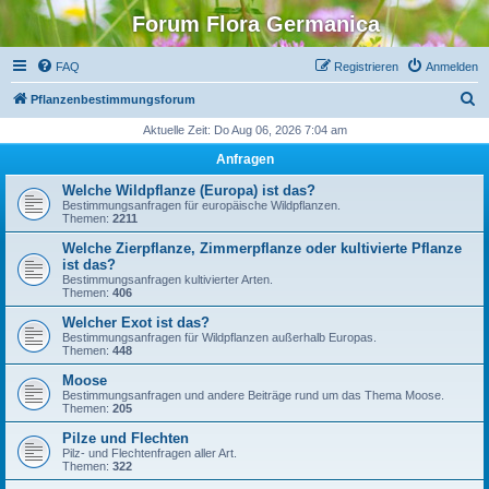
Forum Flora Germanica
FAQ
Registrieren
Anmelden
S
Pflanzenbestimmungsforum
u
Aktuelle Zeit: Do Aug 06, 2026 7:04 am
c
Anfragen
h
Welche Wildpflanze (Europa) ist das?
e
Bestimmungsanfragen für europäische Wildpflanzen.
Themen:
2211
Welche Zierpflanze, Zimmerpflanze oder kultivierte Pflanze
ist das?
Bestimmungsanfragen kultivierter Arten.
Themen:
406
Welcher Exot ist das?
Bestimmungsanfragen für Wildpflanzen außerhalb Europas.
Themen:
448
Moose
Bestimmungsanfragen und andere Beiträge rund um das Thema Moose.
Themen:
205
Pilze und Flechten
Pilz- und Flechtenfragen aller Art.
Themen:
322