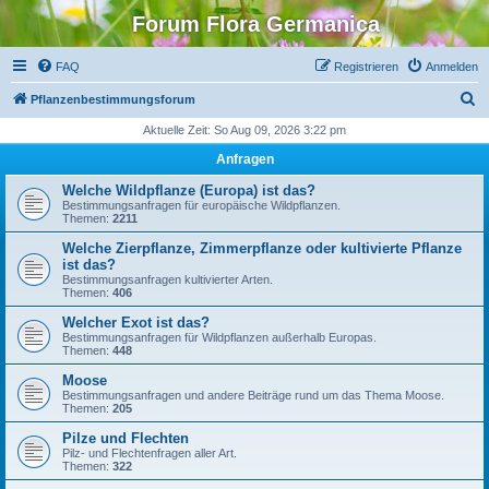
Forum Flora Germanica
FAQ
Registrieren
Anmelden
S
Pflanzenbestimmungsforum
u
Aktuelle Zeit: So Aug 09, 2026 3:22 pm
c
Anfragen
h
Welche Wildpflanze (Europa) ist das?
e
Bestimmungsanfragen für europäische Wildpflanzen.
Themen:
2211
Welche Zierpflanze, Zimmerpflanze oder kultivierte Pflanze
ist das?
Bestimmungsanfragen kultivierter Arten.
Themen:
406
Welcher Exot ist das?
Bestimmungsanfragen für Wildpflanzen außerhalb Europas.
Themen:
448
Moose
Bestimmungsanfragen und andere Beiträge rund um das Thema Moose.
Themen:
205
Pilze und Flechten
Pilz- und Flechtenfragen aller Art.
Themen:
322