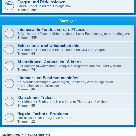
Fragen und Diskussionen
Gallen, Vögel, Insekten, Biologie usw.
Themen:
204
Sonstiges
Interessante Funde und rare Pflanzen
Zeigt hier eure Pflanzenbilder, zu denen keine Bestimmung mehr benötigt wird
Themen:
338
Exkursions- und Urlaubsberichte
Hier könnt Ihr Funde von Exkursionen und Urlauben zeigen.
Themen:
64
Aberrationen, Anomalien, Albinos
Hier können abweichende Exemplare vorgestellt und diskutiert werden.
Themen:
74
Literatur und Bestimmungsinfos
Neuveröffentlichungen, Anleitungen, Schlüssel, Vorstellungen von
Unterscheidungsmerkmalen
Themen:
65
Klatsch und Tratsch
Hier könnt Ihr Euch vorstellen oder vom Thema abschweifen.
Themen:
69
Regeln, Technik, Probleme
Informationen und Fragen zum Forum.
Themen:
22
ANMELDEN
•
REGISTRIEREN