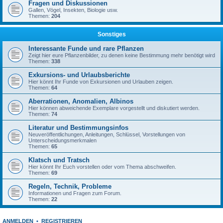
Fragen und Diskussionen
Gallen, Vögel, Insekten, Biologie usw.
Themen:
204
Sonstiges
Interessante Funde und rare Pflanzen
Zeigt hier eure Pflanzenbilder, zu denen keine Bestimmung mehr benötigt wird
Themen:
338
Exkursions- und Urlaubsberichte
Hier könnt Ihr Funde von Exkursionen und Urlauben zeigen.
Themen:
64
Aberrationen, Anomalien, Albinos
Hier können abweichende Exemplare vorgestellt und diskutiert werden.
Themen:
74
Literatur und Bestimmungsinfos
Neuveröffentlichungen, Anleitungen, Schlüssel, Vorstellungen von
Unterscheidungsmerkmalen
Themen:
65
Klatsch und Tratsch
Hier könnt Ihr Euch vorstellen oder vom Thema abschweifen.
Themen:
69
Regeln, Technik, Probleme
Informationen und Fragen zum Forum.
Themen:
22
ANMELDEN
•
REGISTRIEREN