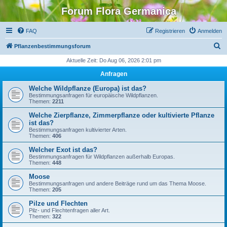
Forum Flora Germanica
FAQ
Registrieren
Anmelden
S
Pflanzenbestimmungsforum
u
Aktuelle Zeit: Do Aug 06, 2026 2:01 pm
c
Anfragen
h
Welche Wildpflanze (Europa) ist das?
e
Bestimmungsanfragen für europäische Wildpflanzen.
Themen:
2211
Welche Zierpflanze, Zimmerpflanze oder kultivierte Pflanze
ist das?
Bestimmungsanfragen kultivierter Arten.
Themen:
406
Welcher Exot ist das?
Bestimmungsanfragen für Wildpflanzen außerhalb Europas.
Themen:
448
Moose
Bestimmungsanfragen und andere Beiträge rund um das Thema Moose.
Themen:
205
Pilze und Flechten
Pilz- und Flechtenfragen aller Art.
Themen:
322