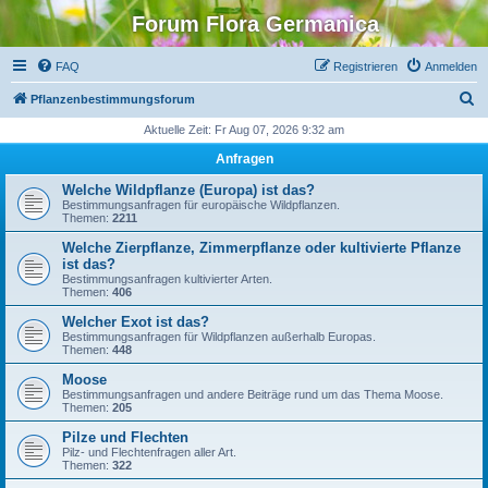
Forum Flora Germanica
FAQ
Registrieren
Anmelden
S
Pflanzenbestimmungsforum
u
Aktuelle Zeit: Fr Aug 07, 2026 9:32 am
c
Anfragen
h
Welche Wildpflanze (Europa) ist das?
e
Bestimmungsanfragen für europäische Wildpflanzen.
Themen:
2211
Welche Zierpflanze, Zimmerpflanze oder kultivierte Pflanze
ist das?
Bestimmungsanfragen kultivierter Arten.
Themen:
406
Welcher Exot ist das?
Bestimmungsanfragen für Wildpflanzen außerhalb Europas.
Themen:
448
Moose
Bestimmungsanfragen und andere Beiträge rund um das Thema Moose.
Themen:
205
Pilze und Flechten
Pilz- und Flechtenfragen aller Art.
Themen:
322