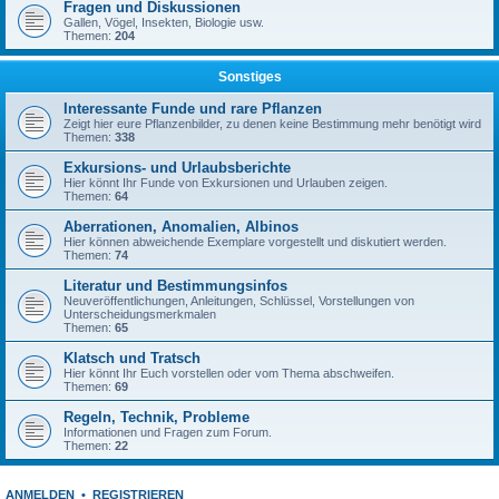
Fragen und Diskussionen
Gallen, Vögel, Insekten, Biologie usw.
Themen:
204
Sonstiges
Interessante Funde und rare Pflanzen
Zeigt hier eure Pflanzenbilder, zu denen keine Bestimmung mehr benötigt wird
Themen:
338
Exkursions- und Urlaubsberichte
Hier könnt Ihr Funde von Exkursionen und Urlauben zeigen.
Themen:
64
Aberrationen, Anomalien, Albinos
Hier können abweichende Exemplare vorgestellt und diskutiert werden.
Themen:
74
Literatur und Bestimmungsinfos
Neuveröffentlichungen, Anleitungen, Schlüssel, Vorstellungen von
Unterscheidungsmerkmalen
Themen:
65
Klatsch und Tratsch
Hier könnt Ihr Euch vorstellen oder vom Thema abschweifen.
Themen:
69
Regeln, Technik, Probleme
Informationen und Fragen zum Forum.
Themen:
22
ANMELDEN
•
REGISTRIEREN