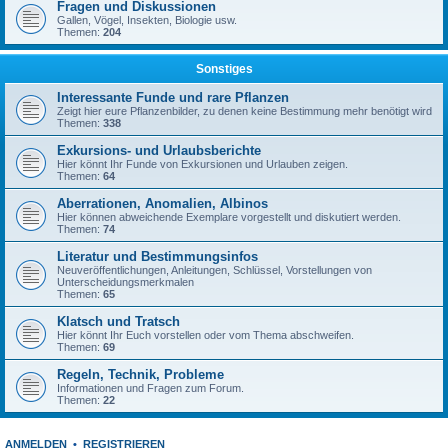
Fragen und Diskussionen
Gallen, Vögel, Insekten, Biologie usw.
Themen:
204
Sonstiges
Interessante Funde und rare Pflanzen
Zeigt hier eure Pflanzenbilder, zu denen keine Bestimmung mehr benötigt wird
Themen:
338
Exkursions- und Urlaubsberichte
Hier könnt Ihr Funde von Exkursionen und Urlauben zeigen.
Themen:
64
Aberrationen, Anomalien, Albinos
Hier können abweichende Exemplare vorgestellt und diskutiert werden.
Themen:
74
Literatur und Bestimmungsinfos
Neuveröffentlichungen, Anleitungen, Schlüssel, Vorstellungen von
Unterscheidungsmerkmalen
Themen:
65
Klatsch und Tratsch
Hier könnt Ihr Euch vorstellen oder vom Thema abschweifen.
Themen:
69
Regeln, Technik, Probleme
Informationen und Fragen zum Forum.
Themen:
22
ANMELDEN
•
REGISTRIEREN