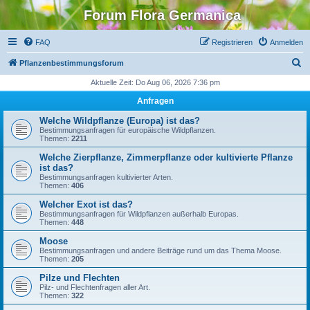
Forum Flora Germanica
FAQ
Registrieren
Anmelden
S
Pflanzenbestimmungsforum
u
Aktuelle Zeit: Do Aug 06, 2026 7:36 pm
c
Anfragen
h
Welche Wildpflanze (Europa) ist das?
e
Bestimmungsanfragen für europäische Wildpflanzen.
Themen:
2211
Welche Zierpflanze, Zimmerpflanze oder kultivierte Pflanze
ist das?
Bestimmungsanfragen kultivierter Arten.
Themen:
406
Welcher Exot ist das?
Bestimmungsanfragen für Wildpflanzen außerhalb Europas.
Themen:
448
Moose
Bestimmungsanfragen und andere Beiträge rund um das Thema Moose.
Themen:
205
Pilze und Flechten
Pilz- und Flechtenfragen aller Art.
Themen:
322