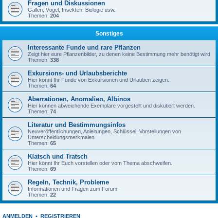
Fragen und Diskussionen
Gallen, Vögel, Insekten, Biologie usw.
Themen:
204
Sonstiges
Interessante Funde und rare Pflanzen
Zeigt hier eure Pflanzenbilder, zu denen keine Bestimmung mehr benötigt wird
Themen:
338
Exkursions- und Urlaubsberichte
Hier könnt Ihr Funde von Exkursionen und Urlauben zeigen.
Themen:
64
Aberrationen, Anomalien, Albinos
Hier können abweichende Exemplare vorgestellt und diskutiert werden.
Themen:
74
Literatur und Bestimmungsinfos
Neuveröffentlichungen, Anleitungen, Schlüssel, Vorstellungen von
Unterscheidungsmerkmalen
Themen:
65
Klatsch und Tratsch
Hier könnt Ihr Euch vorstellen oder vom Thema abschweifen.
Themen:
69
Regeln, Technik, Probleme
Informationen und Fragen zum Forum.
Themen:
22
ANMELDEN
•
REGISTRIEREN