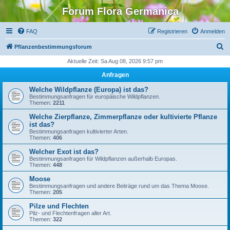
Forum Flora Germanica
FAQ
Registrieren
Anmelden
S
Pflanzenbestimmungsforum
u
Aktuelle Zeit: Sa Aug 08, 2026 9:57 pm
c
Anfragen
h
Welche Wildpflanze (Europa) ist das?
e
Bestimmungsanfragen für europäische Wildpflanzen.
Themen:
2211
Welche Zierpflanze, Zimmerpflanze oder kultivierte Pflanze
ist das?
Bestimmungsanfragen kultivierter Arten.
Themen:
406
Welcher Exot ist das?
Bestimmungsanfragen für Wildpflanzen außerhalb Europas.
Themen:
448
Moose
Bestimmungsanfragen und andere Beiträge rund um das Thema Moose.
Themen:
205
Pilze und Flechten
Pilz- und Flechtenfragen aller Art.
Themen:
322